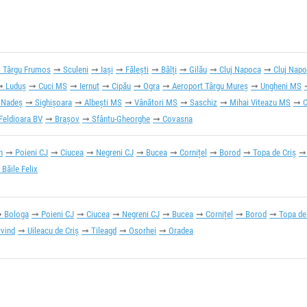
Târgu Frumos
Sculeni
Iași
Fălești
Bălți
Gilău
Cluj Napoca
Cluj Nap
Luduș
Cuci MS
Iernut
Cipău
Ogra
Aeroport Târgu Mureș
Ungheni MS
Nadeș
Sighișoara
Albești MS
Vânători MS
Saschiz
Mihai Viteazu MS
C
Feldioara BV
Brașov
Sfântu-Gheorghe
Covasna
n
Poieni CJ
Ciucea
Negreni CJ
Bucea
Cornițel
Borod
Topa de Criș
Băile Felix
Bologa
Poieni CJ
Ciucea
Negreni CJ
Bucea
Cornițel
Borod
Topa de
rvind
Uileacu de Criș
Tileagd
Osorhei
Oradea