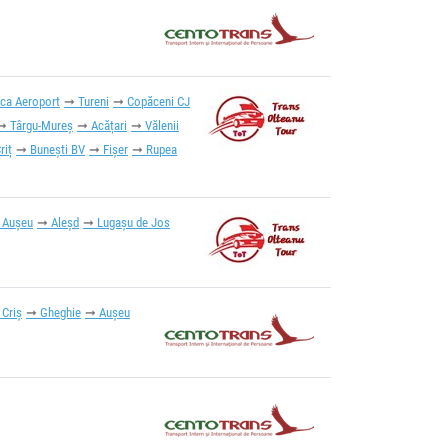
oca Aeroport
Tureni
Copăceni CJ
Târgu-Mureș
Acățari
Vălenii
riț
Bunești BV
Fișer
Rupea
Aușeu
Aleșd
Lugașu de Jos
 Criș
Gheghie
Aușeu