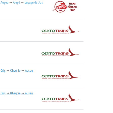
Aușeu
Aleșd
Lugașu de Jos
 Criș
Gheghie
Aușeu
 Criș
Gheghie
Aușeu