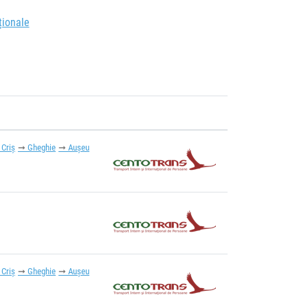
ționale
 Criș
Gheghie
Aușeu
 Criș
Gheghie
Aușeu