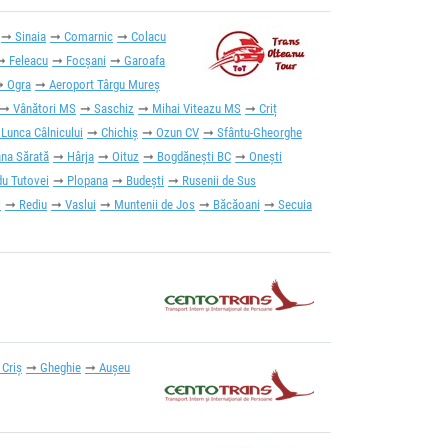
Sinaia
Comarnic
Colacu
Feleacu
Focșani
Garoafa
Ogra
Aeroport Târgu Mureș
Vânători MS
Saschiz
Mihai Viteazu MS
Criț
Lunca Câlnicului
Chichiș
Ozun CV
Sfântu-Gheorghe
na Sărată
Hârja
Oituz
Bogdănești BC
Onești
u Tutovei
Plopana
Budești
Rusenii de Sus
i
Rediu
Vaslui
Muntenii de Jos
Băcăoani
Secuia
 Criș
Gheghie
Aușeu