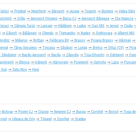
Tulnici
Predeal
Negrilești
Bârsești
Azuga
Topești
Bușteni
Valea Sării
olotești
Gilău
Aeroport Otopeni
Baciu CJ
Aeroport Băneasa
Cluj Napoca
Tecuci
Câmpia Turzii
Luncani
Hădăreni
Luduș
Cuci MS
Iernut
Cipău
i
Găieşti
Bălăușeri
Chendu
Țigmandru
Nadeș
Sighișoara
Albești MS
Hoghiz
Măieruș
Rotbav
Feldioara BV
Brașov
Poiana Brașov
Hărman
ernat
Târgu Secuiesc
Tinoasa
Săsăuși
Lunga
Brețcu
Oituz (CV)
Poia
Sănduleni
Bacău Aeroport
Bacău
Zăpodia
Tisa-Silvestri
Odobești
Fund
gomirești
Bleșca
Ivănești
Hârșoveni
Poienești
Oprișița
Laza
Pușcaș
e Sus
Satu Nou
Huși
Bologa
Poieni CJ
Ciucea
Negreni CJ
Bucea
Cornițel
Borod
Topa de
rvind
Uileacu de Criș
Tileagd
Osorhei
Oradea