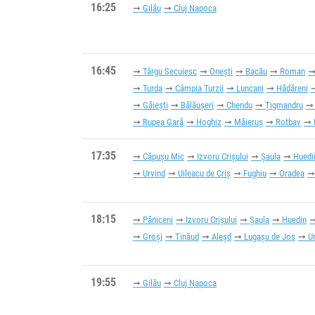
16:25
Gilău
Cluj Napoca
16:45
Târgu Secuiesc
Onești
Bacău
Roman
Turda
Câmpia Turzii
Luncani
Hădăreni
Găieşti
Bălăușeri
Chendu
Țigmandru
Rupea Gară
Hoghiz
Măieruș
Rotbav
17:35
Căpușu Mic
Izvoru Crișului
Șaula
Huedi
Urvind
Uileacu de Criș
Fughiu
Oradea
18:15
Păniceni
Izvoru Crișului
Șaula
Huedin
Groși
Tinăud
Aleșd
Lugașu de Jos
U
19:55
Gilău
Cluj Napoca