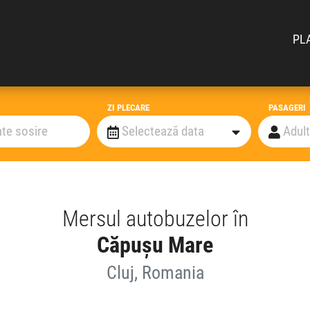
PL
ZI PLECARE
PASAGERI
Mersul autobuzelor în
Căpușu Mare
Cluj, Romania