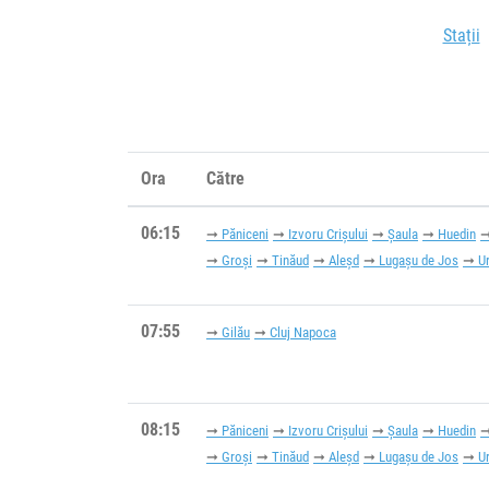
Stații
Ora
Către
06:15
Păniceni
Izvoru Crișului
Șaula
Huedin
Groși
Tinăud
Aleșd
Lugașu de Jos
U
07:55
Gilău
Cluj Napoca
08:15
Păniceni
Izvoru Crișului
Șaula
Huedin
Groși
Tinăud
Aleșd
Lugașu de Jos
U