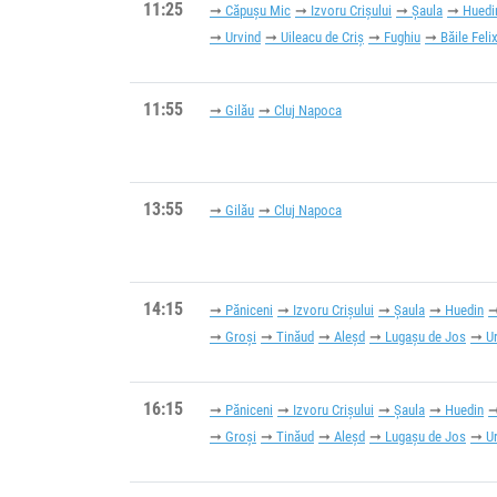
11:25
Căpușu Mic
Izvoru Crișului
Șaula
Huedi
Urvind
Uileacu de Criș
Fughiu
Băile Feli
11:55
Gilău
Cluj Napoca
13:55
Gilău
Cluj Napoca
14:15
Păniceni
Izvoru Crișului
Șaula
Huedin
Groși
Tinăud
Aleșd
Lugașu de Jos
U
16:15
Păniceni
Izvoru Crișului
Șaula
Huedin
Groși
Tinăud
Aleșd
Lugașu de Jos
U