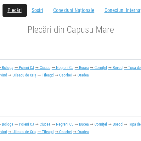
Plecări
Sosiri
Conexiuni Naționale
Conexiuni Interna
Plecări din Capusu Mare
Bologa
Poieni CJ
Ciucea
Negreni CJ
Bucea
Cornițel
Borod
Topa de
rvind
Uileacu de Criș
Tileagd
Osorhei
Oradea
Bologa
Poieni CJ
Ciucea
Negreni CJ
Bucea
Cornițel
Borod
Topa de
rvind
Uileacu de Criș
Tileagd
Osorhei
Oradea