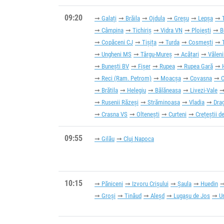
09:20
Galați
Brăila
Ojdula
Greșu
Lepșa
Câmpina
Tichiriș
Vidra VN
Ploiești
B
Copăceni CJ
Tișița
Turda
Cosmești
Ungheni MS
Târgu-Mureș
Acățari
Văleni
Bunești BV
Fișer
Rupea
Rupea Gară
Reci (Ram. Petrom)
Moacșa
Covasna
C
Brătila
Helegiu
Bălăneasa
Livezi-Vale
Rusenii Răzeși
Străminoasa
Vladia
Dra
Crasna VS
Oltenești
Curteni
Crețeștii d
09:55
Gilău
Cluj Napoca
10:15
Păniceni
Izvoru Crișului
Șaula
Huedin
Groși
Tinăud
Aleșd
Lugașu de Jos
U