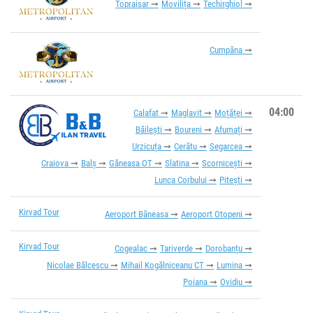
Topraisar
Movilița
Techirghiol
Cumpăna
04:00
Calafat
Maglavit
Moțăței
Băilești
Boureni
Afumați
Urzicuța
Cerătu
Segarcea
Craiova
Balș
Găneasa OT
Slatina
Scornicești
Lunca Corbului
Pitești
Kirvad Tour
Aeroport Băneasa
Aeroport Otopeni
Kirvad Tour
Cogealac
Tariverde
Dorobanțu
Nicolae Bălcescu
Mihail Kogălniceanu CT
Lumina
Poiana
Ovidiu