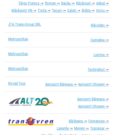
Târgu Frumos
Roman
Bacău
Răcăciuni
Adjud
Mărășești VN
Tișița
Tecuci
Galați
Brăila
Viziru
JTA Trans-Group SRL
Năvodari
Metropolitan
Cumpăna
Metropolitan
Lumina
Metropolitan
Techirghiol
Kirvad Tour
Aeroport Băneasa
Aeroport Otopeni
Aeroport Băneasa
Aeroport Otopeni
Bărăganu
Osmancea
Lanurile
Mereni
Topraisar