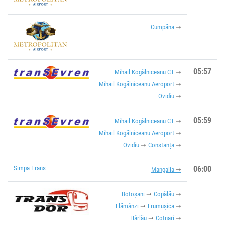
Cumpăna
05:57
Mihail Kogălniceanu CT
Mihail Kogălniceanu Aeroport
Ovidiu
05:59
Mihail Kogălniceanu CT
Mihail Kogălniceanu Aeroport
Ovidiu
Constanța
Simpa Trans
06:00
Mangalia
Botoșani
Copălău
Flămânzi
Frumușica
Hârlău
Cotnari