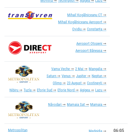
Movilița
Techirghiol
Agigea
Lazu
Mihail Kogălniceanu CT
Mihail Kogălniceanu Aeroport
Ovidiu
Constanța
Aeroport Otopeni
Aeroport Băneasa
Vama Veche
2 Mai
Mangalia
Saturn
Venus
Jupiter
Neptun
Olimp
23 August
Costinești
Nibiru
Tuzla
Eforie Sud
Eforie Nord
Agigea
Lazu
Năvodari
Mamaia Sat
Mamaia
Metropolitan
06:05
Medgidia