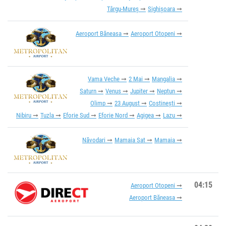
Târgu-Mureș
Sighișoara
Aeroport Băneasa
Aeroport Otopeni
Vama Veche
2 Mai
Mangalia
Saturn
Venus
Jupiter
Neptun
Olimp
23 August
Costinești
Nibiru
Tuzla
Eforie Sud
Eforie Nord
Agigea
Lazu
Năvodari
Mamaia Sat
Mamaia
04:15
Aeroport Otopeni
Aeroport Băneasa