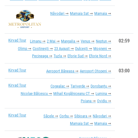
Năvodari
Mamaia Sat
Mamaia
Kirvad Tour
02:59
Limanu
2 Mai
Mangalia
Venus
Neptun
Olimp
Costinești
23 August
Dulcești
Moșneni
Pecineaga
Tuzla
Eforie Sud
Eforie Nord
Kirvad Tour
03:00
Aeroport Băneasa
Aeroport Otopeni
Kirvad Tour
Cogealac
Tariverde
Dorobanțu
Nicolae Bălcescu
Mihail Kogălniceanu CT
Lumina
Poiana
Ovidiu
Kirvad Tour
Săcele
Corbu
Sibioara
Năvodari
Mamaia Sat
Mamaia