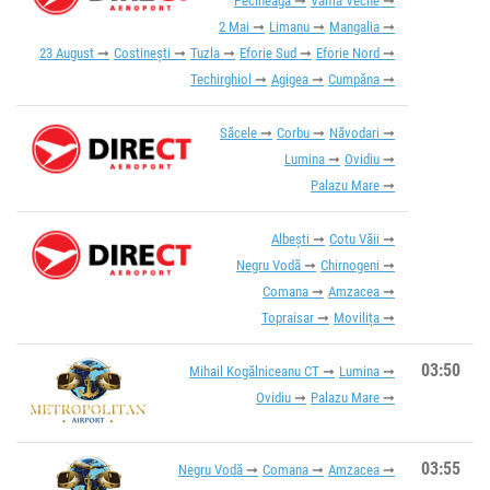
Pecineaga
Vama Veche
2 Mai
Limanu
Mangalia
23 August
Costinești
Tuzla
Eforie Sud
Eforie Nord
Techirghiol
Agigea
Cumpăna
Săcele
Corbu
Năvodari
Lumina
Ovidiu
Palazu Mare
Albești
Cotu Văii
Negru Vodă
Chirnogeni
Comana
Amzacea
Topraisar
Movilița
03:50
Mihail Kogălniceanu CT
Lumina
Ovidiu
Palazu Mare
03:55
Negru Vodă
Comana
Amzacea