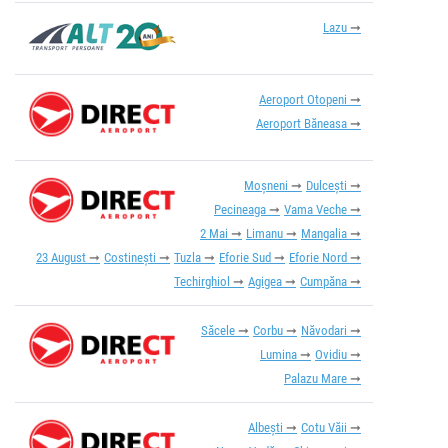
Lazu
Aeroport Otopeni
Aeroport Băneasa
Moșneni
Dulcești
Pecineaga
Vama Veche
2 Mai
Limanu
Mangalia
23 August
Costinești
Tuzla
Eforie Sud
Eforie Nord
Techirghiol
Agigea
Cumpăna
Săcele
Corbu
Năvodari
Lumina
Ovidiu
Palazu Mare
Albești
Cotu Văii