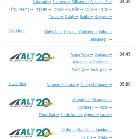
04:30
Botoșani
Suceava
Fălticeni
Cristești IS
Târgu Neamț
Pașcani
Roman
Bacău
Adjud
Tișița
Tecuci
Galați
Brăila
Hârșova
KVG Lines
Chișinău
Leova
Cantemir
Cahul
Giurgiulești
04:45
Negru Vodă
Comana
Amzacea
Topraisar
Movilița
Techirghiol
Kirvad Tour
05:00
Aeroport Băneasa
Aeroport Otopeni
Mangalia
23 August
Costinești
Tuzla
Eforie Sud
Eforie Nord
Agigea
Lazu
Corbu
Năvodari
Lumina
Poiana
Ovidiu