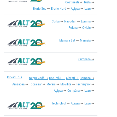
Costinești
Tuzla
Eforie Sud
Eforie Nord
Agigea
Lazu
Corbu
Năvodari
Lumina
Poiana
Ovidiu
Mamaia Sat
Mamaia
Cumpăna
Kirvad Tour
Negru Vodă
Cotu Văii
Albești
Comana
Amzacea
Topraisar
Mereni
Movilița
Techirghiol
Agigea
Cumpăna
Lazu
Techirghiol
Agigea
Lazu