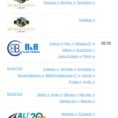
Topraisar
Movilița
Techirghiol
Cumpăna
00:30
Craiova
Balș
Găneasa OT
Slatina
Scornicești
Lunca Corbului
Pitești
Kirvad Tour
Cogealac
Tariverde
Dorobanțu
Nicolae Bălcescu
Mihail Kogălniceanu CT
Lumina
Poiana
Ovidiu
Kirvad Tour
Săcele
Corbu
Sibioara
Năvodari
Mamaia Sat
Mamaia
Mangalia
23 August