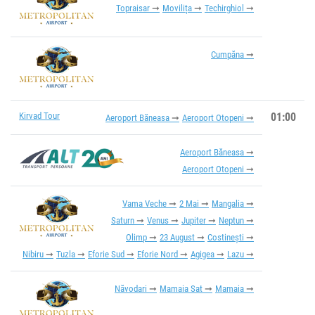
Topraisar
Movilița
Techirghiol
Cumpăna
Kirvad Tour
01:00
Aeroport Băneasa
Aeroport Otopeni
Aeroport Băneasa
Aeroport Otopeni
Vama Veche
2 Mai
Mangalia
Saturn
Venus
Jupiter
Neptun
Olimp
23 August
Costinești
Nibiru
Tuzla
Eforie Sud
Eforie Nord
Agigea
Lazu
Năvodari
Mamaia Sat
Mamaia