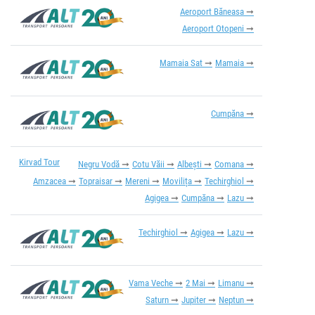
Aeroport Băneasa
Aeroport Otopeni
Mamaia Sat
Mamaia
Cumpăna
Kirvad Tour
Negru Vodă
Cotu Văii
Albești
Comana
Amzacea
Topraisar
Mereni
Movilița
Techirghiol
Agigea
Cumpăna
Lazu
Techirghiol
Agigea
Lazu
Vama Veche
2 Mai
Limanu
Saturn
Jupiter
Neptun