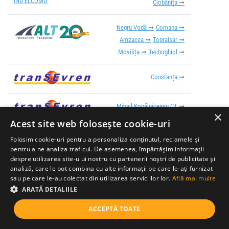
IND ELCOMO
Ciobănița
Negru Vodă
Comana
Amzacea
Topraisar
Movilița
Techirghiol
Constanța
Mihail Kogălniceanu CT
×
Mihail Kogălniceanu Aeroport
Acest site web folosește cookie-uri
Ovidiu
Constanța
Folosim cookie-uri pentru a personaliza conținutul, reclamele și
pentru a ne analiza traficul. De asemenea, împărtășim informații
Metropolitan
06:20
Medgidia
despre utilizarea site-ului nostru cu partenerii noștri de publicitate și
analiză, care le pot combina cu alte informații pe care le-ați furnizat
sau pe care le-au colectat din utilizarea serviciilor lor.
Află mai multe
Constanța
ARATĂ DETALIILE
ACCEPTĂ TOATE
Metropolitan
Nazarcea