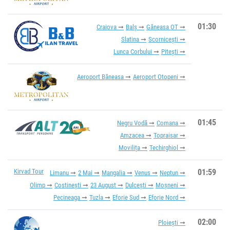
01:30
Craiova
Balș
Găneasa OT
Slatina
Scornicești
Lunca Corbului
Pitești
Aeroport Băneasa
Aeroport Otopeni
01:45
Negru Vodă
Comana
Amzacea
Topraisar
Movilița
Techirghiol
Kirvad Tour
01:59
Limanu
2 Mai
Mangalia
Venus
Neptun
Olimp
Costinești
23 August
Dulcești
Moșneni
Pecineaga
Tuzla
Eforie Sud
Eforie Nord
02:00
Ploiești