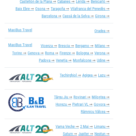
Castellón de la Plana
Cabanes
Lérida
Benicarló
Baix Ebre
Osona
Taragoña
Vilafranca del Penedès
Barcelona
Cassá de la Selva
Girona
MaxiBus Travel
Oradea
MaxiBus Travel
Vicenza
Brescia
Bergamo
Milano
Torino
Genova
Roma
Firenze
Bologna
Verona
Padova
Veneția
Monfalcone
Udine
Techirghiol
Agigea
Lazu
Târgu Jiu
Rovinari
Miloștea
Horezu
Pietrari VL
Govora
Râmnicu Vâlcea
Vama Veche
2 Mai
Limanu
Saturn
Jupiter
Neptun