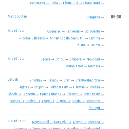
Pecineaga
Tuzla
Eforie Sud
Eforie Nord
Metropolitan
05:30
Cumpăna
Kirvad Tour
Cogealac
Tariverde
Dorobanțu
Nicolae Bălcescu
Mihail Kogălniceanu CT
Lumina
Poiana
Ovidiu
Kirvad Tour
Săcele
Corbu
Sibioara
Năvodari
Mamaia Sat
Mamaia
JetCab
Ghimbav
Râşnov
Bran
Sfântu-Gheorghe
Făgăraș
Stupini
Feldioara BV
Hărman
Codlea
Săcele
Sînpetru
Poiana Brașov
Zărnești
Cristian BV
Brașov
Predeal
Azuga
Bușteni
Sinaia
Comarnic
Ploiești
Kirvad Tour
Negru Vodă
Cotu Văii
Albești
Comana
Amzacea
Topraisar
Mereni
Movilița
Techirghiol