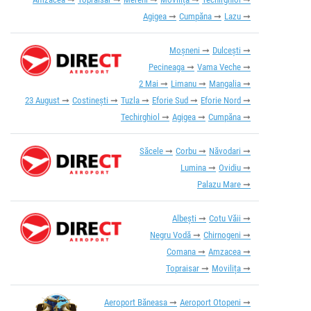
Agigea
Cumpăna
Lazu
Moșneni
Dulcești
Pecineaga
Vama Veche
2 Mai
Limanu
Mangalia
23 August
Costinești
Tuzla
Eforie Sud
Eforie Nord
Techirghiol
Agigea
Cumpăna
Săcele
Corbu
Năvodari
Lumina
Ovidiu
Palazu Mare
Albești
Cotu Văii
Negru Vodă
Chirnogeni
Comana
Amzacea
Topraisar
Movilița
Aeroport Băneasa
Aeroport Otopeni