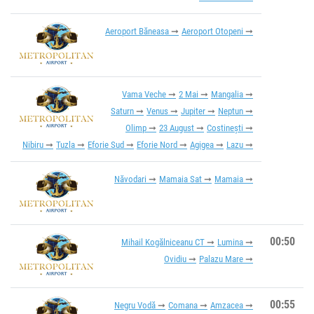
Aeroport Băneasa
Aeroport Otopeni
Vama Veche
2 Mai
Mangalia
Saturn
Venus
Jupiter
Neptun
Olimp
23 August
Costinești
Nibiru
Tuzla
Eforie Sud
Eforie Nord
Agigea
Lazu
Năvodari
Mamaia Sat
Mamaia
00:50
Mihail Kogălniceanu CT
Lumina
Ovidiu
Palazu Mare
00:55
Negru Vodă
Comana
Amzacea