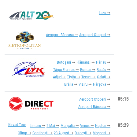
Lazu
Aeroport Băneasa
Aeroport Otopeni
Botoșani
Flămânzi
Hârlău
Târgu Frumos
Roman
Bacău
Adjud
Tișița
Tecuci
Galați
Brăila
Viziru
Hârșova
05:15
Aeroport Otopeni
Aeroport Băneasa
Kirvad Tour
05:29
Limanu
2 Mai
Mangalia
Venus
Neptun
Olimp
Costinești
23 August
Dulcești
Moșneni