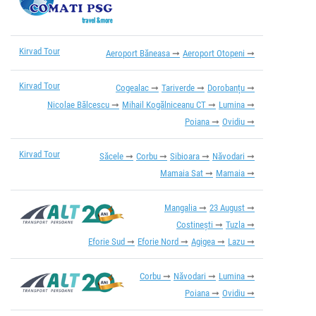
Kirvad Tour
Aeroport Băneasa
Aeroport Otopeni
Kirvad Tour
Cogealac
Tariverde
Dorobanțu
Nicolae Bălcescu
Mihail Kogălniceanu CT
Lumina
Poiana
Ovidiu
Kirvad Tour
Săcele
Corbu
Sibioara
Năvodari
Mamaia Sat
Mamaia
Mangalia
23 August
Costinești
Tuzla
Eforie Sud
Eforie Nord
Agigea
Lazu
Corbu
Năvodari
Lumina
Poiana
Ovidiu