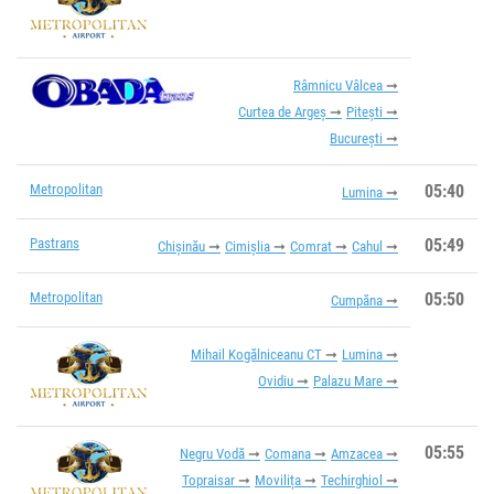
Râmnicu Vâlcea
Curtea de Argeș
Pitești
București
Metropolitan
05:40
Lumina
Pastrans
05:49
Chișinău
Cimișlia
Comrat
Cahul
Metropolitan
05:50
Cumpăna
Mihail Kogălniceanu CT
Lumina
Ovidiu
Palazu Mare
05:55
Negru Vodă
Comana
Amzacea
Topraisar
Movilița
Techirghiol