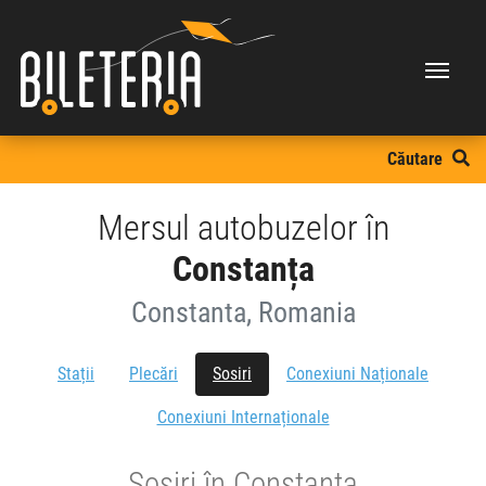
Căutare
Mersul autobuzelor în
Constanța
Constanta, Romania
Stații
Plecări
Sosiri
Conexiuni Naționale
Conexiuni Internaționale
Sosiri în Constanta