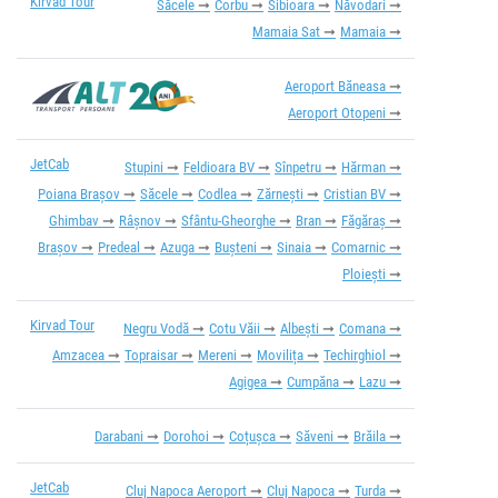
Kirvad Tour
Săcele
Corbu
Sibioara
Năvodari
Mamaia Sat
Mamaia
Aeroport Băneasa
Aeroport Otopeni
JetCab
Stupini
Feldioara BV
Sînpetru
Hărman
Poiana Brașov
Săcele
Codlea
Zărnești
Cristian BV
Ghimbav
Râşnov
Sfântu-Gheorghe
Bran
Făgăraș
Brașov
Predeal
Azuga
Bușteni
Sinaia
Comarnic
Ploiești
Kirvad Tour
Negru Vodă
Cotu Văii
Albești
Comana
Amzacea
Topraisar
Mereni
Movilița
Techirghiol
Agigea
Cumpăna
Lazu
Darabani
Dorohoi
Coțușca
Săveni
Brăila
JetCab
Cluj Napoca Aeroport
Cluj Napoca
Turda