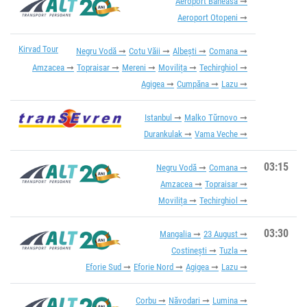
Aeroport Băneasa
Aeroport Otopeni
Kirvad Tour
Negru Vodă
Cotu Văii
Albești
Comana
Amzacea
Topraisar
Mereni
Movilița
Techirghiol
Agigea
Cumpăna
Lazu
Istanbul
Malko Tŭrnovo
Durankulak
Vama Veche
03:15
Negru Vodă
Comana
Amzacea
Topraisar
Movilița
Techirghiol
03:30
Mangalia
23 August
Costinești
Tuzla
Eforie Sud
Eforie Nord
Agigea
Lazu
Corbu
Năvodari
Lumina