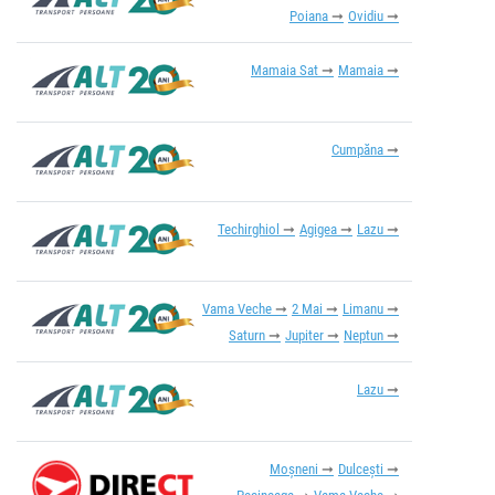
Poiana
Ovidiu
Mamaia Sat
Mamaia
Cumpăna
Techirghiol
Agigea
Lazu
Vama Veche
2 Mai
Limanu
Saturn
Jupiter
Neptun
Lazu
Moșneni
Dulcești