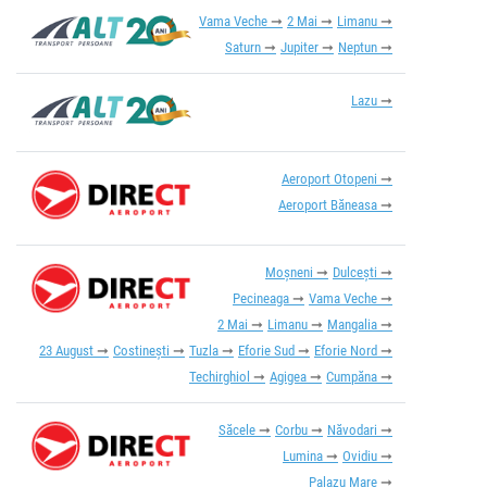
Vama Veche
2 Mai
Limanu
Saturn
Jupiter
Neptun
Lazu
Aeroport Otopeni
Aeroport Băneasa
Moșneni
Dulcești
Pecineaga
Vama Veche
2 Mai
Limanu
Mangalia
23 August
Costinești
Tuzla
Eforie Sud
Eforie Nord
Techirghiol
Agigea
Cumpăna
Săcele
Corbu
Năvodari
Lumina
Ovidiu
Palazu Mare