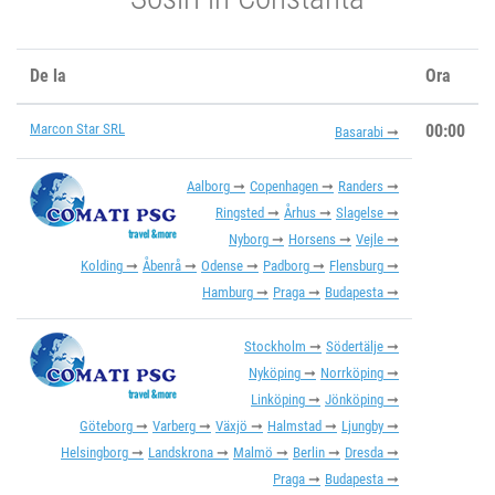
De la
Ora
Marcon Star SRL
00:00
Basarabi
Aalborg
Copenhagen
Randers
Ringsted
Århus
Slagelse
Nyborg
Horsens
Vejle
Kolding
Åbenrå
Odense
Padborg
Flensburg
Hamburg
Praga
Budapesta
Stockholm
Södertälje
Nyköping
Norrköping
Linköping
Jönköping
Göteborg
Varberg
Växjö
Halmstad
Ljungby
Helsingborg
Landskrona
Malmö
Berlin
Dresda
Praga
Budapesta