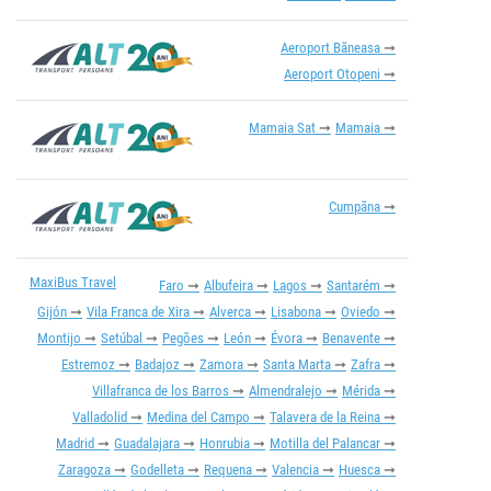
Aeroport Băneasa
Aeroport Otopeni
Mamaia Sat
Mamaia
Cumpăna
MaxiBus Travel
Faro
Albufeira
Lagos
Santarém
Gijón
Vila Franca de Xira
Alverca
Lisabona
Oviedo
Montijo
Setúbal
Pegões
León
Évora
Benavente
Estremoz
Badajoz
Zamora
Santa Marta
Zafra
Villafranca de los Barros
Almendralejo
Mérida
Valladolid
Medina del Campo
Talavera de la Reina
Madrid
Guadalajara
Honrubia
Motilla del Palancar
Zaragoza
Godelleta
Requena
Valencia
Huesca