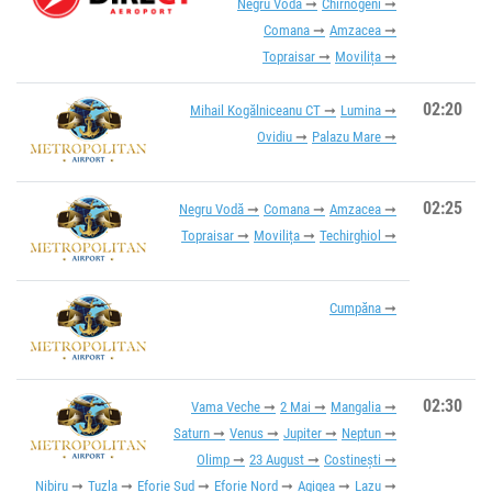
Negru Vodă
Chirnogeni
Comana
Amzacea
Topraisar
Movilița
02:20
Mihail Kogălniceanu CT
Lumina
Ovidiu
Palazu Mare
02:25
Negru Vodă
Comana
Amzacea
Topraisar
Movilița
Techirghiol
Cumpăna
02:30
Vama Veche
2 Mai
Mangalia
Saturn
Venus
Jupiter
Neptun
Olimp
23 August
Costinești
Nibiru
Tuzla
Eforie Sud
Eforie Nord
Agigea
Lazu