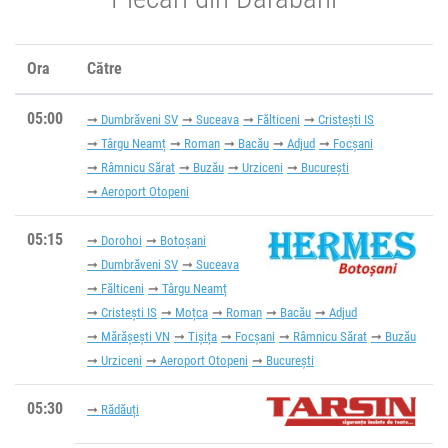
Ora
Către
05:00
Dumbrăveni SV
Suceava
Fălticeni
Cristești IS
Târgu Neamț
Roman
Bacău
Adjud
Focșani
Râmnicu Sărat
Buzău
Urziceni
București
Aeroport Otopeni
05:15
Dorohoi
Botoșani
Dumbrăveni SV
Suceava
Fălticeni
Târgu Neamț
Cristești IS
Moțca
Roman
Bacău
Adjud
Mărășești VN
Tișița
Focșani
Râmnicu Sărat
Buzău
Urziceni
Aeroport Otopeni
București
05:30
Rădăuți