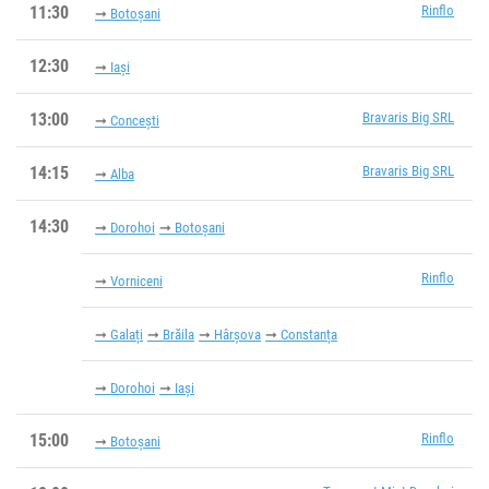
11:30
Rinflo
Botoșani
12:30
Iași
13:00
Bravaris Big SRL
Concești
14:15
Bravaris Big SRL
Alba
14:30
Dorohoi
Botoșani
Rinflo
Vorniceni
Galați
Brăila
Hârșova
Constanța
Dorohoi
Iași
15:00
Rinflo
Botoșani