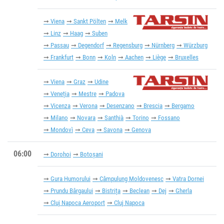
Viena
Sankt Pölten
Melk
Linz
Haag
Suben
Passau
Degendorf
Regensburg
Nürnberg
Würzburg
Frankfurt
Bonn
Koln
Aachen
Liège
Bruxelles
Viena
Graz
Udine
Veneția
Mestre
Padova
Vicenza
Verona
Desenzano
Brescia
Bergamo
Milano
Novara
Santhià
Torino
Fossano
Mondovì
Ceva
Savona
Genova
06:00
Dorohoi
Botoșani
Gura Humorului
Câmpulung Moldovenesc
Vatra Dornei
Prundu Bârgaului
Bistrița
Beclean
Dej
Gherla
Cluj Napoca Aeroport
Cluj Napoca