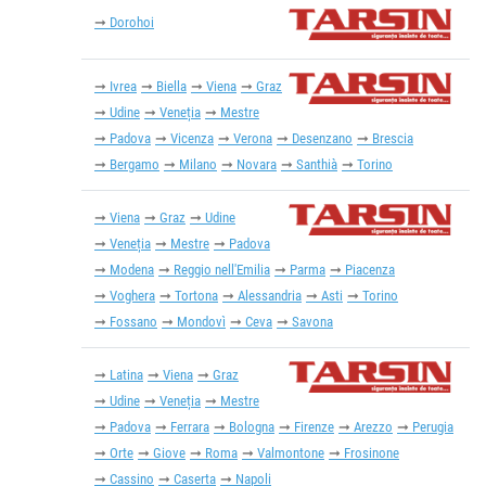
Dorohoi
Ivrea
Biella
Viena
Graz
Udine
Veneția
Mestre
Padova
Vicenza
Verona
Desenzano
Brescia
Bergamo
Milano
Novara
Santhià
Torino
Viena
Graz
Udine
Veneția
Mestre
Padova
Modena
Reggio nell'Emilia
Parma
Piacenza
Voghera
Tortona
Alessandria
Asti
Torino
Fossano
Mondovì
Ceva
Savona
Latina
Viena
Graz
Udine
Veneția
Mestre
Padova
Ferrara
Bologna
Firenze
Arezzo
Perugia
Orte
Giove
Roma
Valmontone
Frosinone
Cassino
Caserta
Napoli