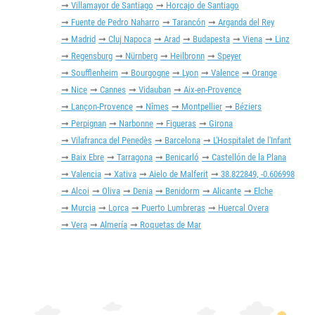
Villamayor de Santiago
Horcajo de Santiago
Fuente de Pedro Naharro
Tarancón
Arganda del Rey
Madrid
Cluj Napoca
Arad
Budapesta
Viena
Linz
Regensburg
Nürnberg
Heilbronn
Speyer
Soufflenheim
Bourgogne
Lyon
Valence
Orange
Nice
Cannes
Vidauban
Aix-en-Provence
Lançon-Provence
Nîmes
Montpellier
Béziers
Perpignan
Narbonne
Figueras
Girona
Vilafranca del Penedès
Barcelona
L'Hospitalet de l'Infant
Baix Ebre
Tarragona
Benicarló
Castellón de la Plana
Valencia
Xativa
Aielo de Malferit
38.822849, -0.606998
Alcoi
Oliva
Denia
Benidorm
Alicante
Elche
Murcia
Lorca
Puerto Lumbreras
Huercal Overa
Vera
Almería
Roquetas de Mar