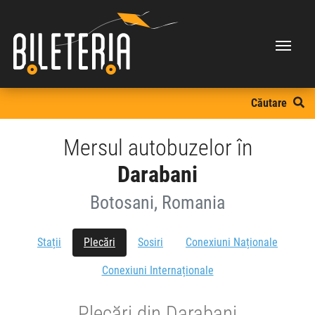
Căutare
Mersul autobuzelor în
Darabani
Botosani, Romania
Stații
Plecări
Sosiri
Conexiuni Naționale
Conexiuni Internaționale
Plecări din Darabani