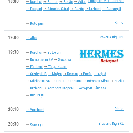
18:00
Transport Mixt Dorohoi
Dorohoi
Roman
Bacău
Adjud
Focșani
Râmnicu Sărat
Buzău
Urziceni
București
Rinflo
Botoșani
19:00
Bravaris Big SRL
Alba
19:30
Dorohoi
Botoșani
Dumbrăveni SV
Suceava
Fălticeni
Târgu Neamț
Cristești IS
Moțca
Roman
Bacău
Adjud
Mărășești VN
Tișița
Focșani
Râmnicu Sărat
Buzău
Urziceni
Aeroport Otopeni
Aeroport Băneasa
București
20:10
Rinflo
Vorniceni
20:30
Bravaris Big SRL
Concești