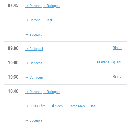
07:45
Dorohoi
Botoșani
Dorohoi
Iași
Suceava
09:00
Rinflo
Botoșani
10:00
Bravaris Big SRL
Concești
10:30
Rinflo
Vorniceni
10:40
Dorohoi
Botoșani
Sulița-Târg
Hlipiceni
Santa Mare
Iași
Suceava