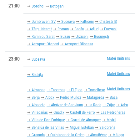
21:00
Dorohoi
Botoșani
Dumbrăveni SV
Suceava
Fălticeni
Cristești IS
Târgu Neamț
Roman
Bacău
Adjud
Focșani
Râmnicu Sărat
Buzău
Urziceni
București
Aeroport Otopeni
Aeroport Băneasa
23:00
Matei Unitrans
Suceava
Matei Unitrans
Bistrița
Matei Unitrans
Almansa
Tabernas
El Ejido
Tomelloso
Berja
Albox
Pedro Muñoz
Matagorda
Baza
Albacete
Alcázar de San Juan
La Roda
Zújar
Adra
Villacañas
Guadix
Castell de Ferro
Las Pedroñeras
Villa de Don Fadrique
Corral de Almaguer
Motril
Benalúa de las Villas
Miguel Esteban
Salobreña
Granada
Quintanar de la Orden
Almuñécar
Málaga