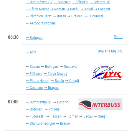
Dumbrăveni SV
Suceava
Fălticeni
Cristești IS
Târgu Neamț
Roman
Bacău
Adjud
Focșani
Râmnicu Sărat
Buzău
Urziceni
București
Aeroport Otopeni
06:30
Rinflo
Botoșani
Bravaris Big SRL
Alba
Săveni
Botoșani
Suceava
Fălticeni
Târgu Neamț
Piatra Neamț
Bacău
Onești
Covasna
Brașov
07:00
Dumbrăvița BT
Dorohoi
Botoșani
Vorona
Tudora BT
Pașcani
Roman
Bacău
Onești
Sfântu-Gheorghe
Brașov