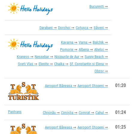
București
Darabani
Dorohoi
Coțușca
Săveni
Kavarna
Varna
Balchik
Pomorie
Albena
Aheloi
Kranevo
Nessebar
Nisipurile de Aur
Sunny Beach
Sveti Vlas
Elenite
Chaika
Sf. Constantin si Elena
Obzor
01:20
Aeroport Băneasa
Aeroport Otopeni
Pastrans
01:24
Chișinău
Cimișlia
Comrat
Cahul
01:25
Aeroport Băneasa
Aeroport Otopeni