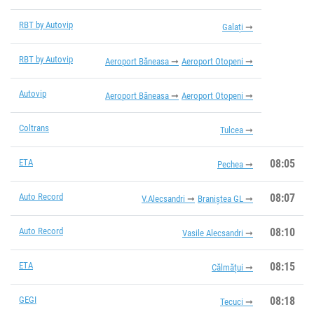
RBT by Autovip
Galați
RBT by Autovip
Aeroport Băneasa
Aeroport Otopeni
Autovip
Aeroport Băneasa
Aeroport Otopeni
Coltrans
Tulcea
ETA
08:05
Pechea
Auto Record
08:07
V.Alecsandri
Braniștea GL
Auto Record
08:10
Vasile Alecsandri
ETA
08:15
Călmățui
GEGI
08:18
Tecuci