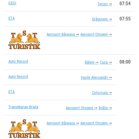
GEGI
07:54
Tecuci
ETA
07:55
Drăgușeni
Aeroport Băneasa
Aeroport Otopeni
Auto Record
08:00
Băleni
Cuca
Auto Record
Vasile Alecsandri
ETA
Cotoroaia
TransMarian Braila
Aeroport Otopeni
Brăila
Aeroport Băneasa
Aeroport Otopeni