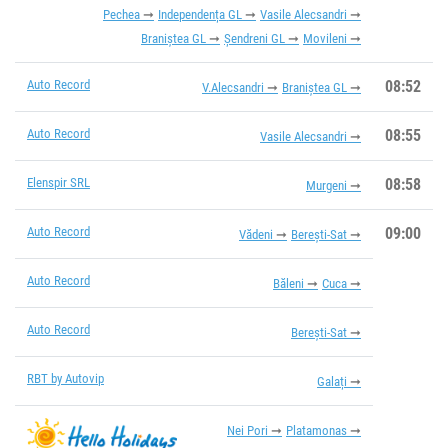
Pechea
Independența GL
Vasile Alecsandri
Braniștea GL
Șendreni GL
Movileni
Auto Record
08:52
V.Alecsandri
Braniștea GL
Auto Record
08:55
Vasile Alecsandri
Elenspir SRL
08:58
Murgeni
Auto Record
09:00
Vădeni
Berești-Sat
Auto Record
Băleni
Cuca
Auto Record
Berești-Sat
RBT by Autovip
Galați
Nei Pori
Platamonas