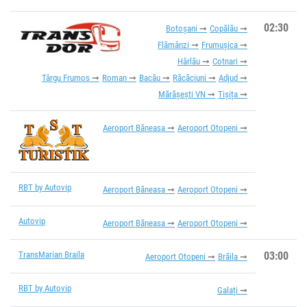
02:30
Botoșani
Copălău
Flămânzi
Frumușica
Hârlău
Cotnari
Târgu Frumos
Roman
Bacău
Răcăciuni
Adjud
Mărășești VN
Tișița
Aeroport Băneasa
Aeroport Otopeni
RBT by Autovip
Aeroport Băneasa
Aeroport Otopeni
Autovip
Aeroport Băneasa
Aeroport Otopeni
TransMarian Braila
03:00
Aeroport Otopeni
Brăila
RBT by Autovip
Galați