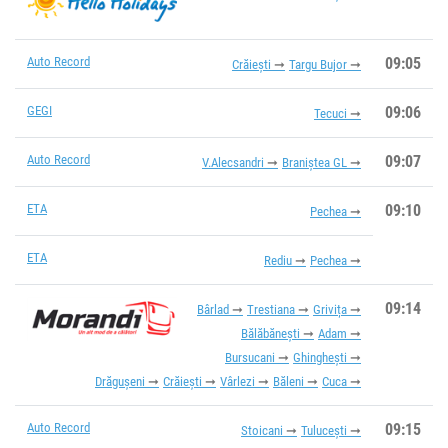
Auto Record
09:05
Crăieşti
Targu Bujor
GEGI
09:06
Tecuci
Auto Record
09:07
V.Alecsandri
Braniștea GL
ETA
09:10
Pechea
ETA
Rediu
Pechea
09:14
Bârlad
Trestiana
Grivița
Bălăbănești
Adam
Bursucani
Ghinghești
Drăgușeni
Crăieşti
Vârlezi
Băleni
Cuca
Auto Record
09:15
Stoicani
Tulucești