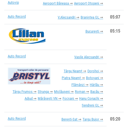
Autovip
Aeroport Băneasa
Aeroport Otopeni
Auto Record
05:07
V.Alecsandri
Braniștea GL
05:15
București
Auto Record
Vasile Alecsandri
Târgu Neamț
Dorohoi
Piatra Neamț
Botoșani
Flămânzi
Hârlău
Târgu Frumos
Strunga
Miclăușeni
Roman
Bacău
Adjud
Mărășești VN
Focșani
Hanu Conachi
Șendreni GL
Auto Record
05:20
Berești-Sat
Targu Bujor