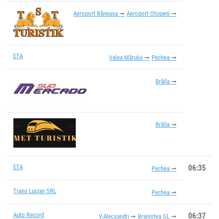
Aeroport Băneasa
Aeroport Otopeni
ETA
Valea Mărului
Pechea
Brăila
Brăila
ETA
06:35
Pechea
Trans Lucian SRL
Pechea
Auto Record
06:37
V.Alecsandri
Braniștea GL