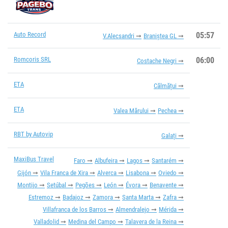
Auto Record
05:57
V.Alecsandri
Braniștea GL
Romcoris SRL
06:00
Costache Negri
ETA
Călmățui
ETA
Valea Mărului
Pechea
RBT by Autovip
Galați
MaxiBus Travel
Faro
Albufeira
Lagos
Santarém
Gijón
Vila Franca de Xira
Alverca
Lisabona
Oviedo
Montijo
Setúbal
Pegões
León
Évora
Benavente
Estremoz
Badajoz
Zamora
Santa Marta
Zafra
Villafranca de los Barros
Almendralejo
Mérida
Valladolid
Medina del Campo
Talavera de la Reina