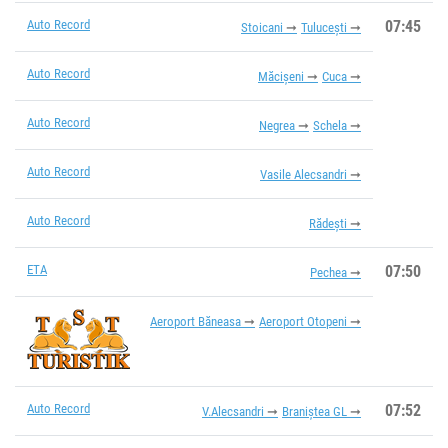
Auto Record
07:45
Stoicani
Tulucești
Auto Record
Măcișeni
Cuca
Auto Record
Negrea
Schela
Auto Record
Vasile Alecsandri
Auto Record
Rădești
ETA
07:50
Pechea
Aeroport Băneasa
Aeroport Otopeni
Auto Record
07:52
V.Alecsandri
Braniștea GL