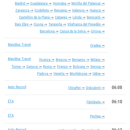
Madrid
Guadalajara
Honrubia
Motilla del Palancar
Zaragoza
Godelleta
Requena
Valencia
Huesca
Castellón de la Plana
Cabanes
Lérida
Benicarló
Baix Ebre
Osona
Taragoña
Vilafranca del Penedès
Barcelona
Cassá de la Selva
Girona
MaxiBus Travel
Oradea
MaxiBus Travel
Vicenza
Brescia
Bergamo
Milano
Torino
Genova
Roma
Firenze
Bologna
Verona
Padova
Veneția
Monfalcone
Udine
Auto Record
06:08
Chiraftei
Drăculești
ETA
06:10
Fântânele
ETA
Pechea
Auto Record