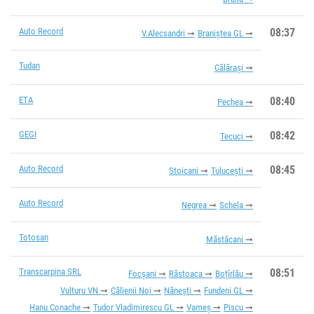
Auto Record
08:37
V.Alecsandri
Braniștea GL
Tudan
Călărași
ETA
08:40
Pechea
GEGI
08:42
Tecuci
Auto Record
08:45
Stoicani
Tulucești
Auto Record
Negrea
Schela
Totosan
Măstăcani
Transcarpina SRL
08:51
Focșani
Răstoaca
Boțîrlău
Vulturu VN
Călienii Noi
Nănești
Fundeni GL
Hanu Conache
Tudor Vladimirescu GL
Vameș
Piscu