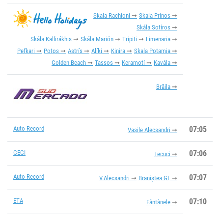
Skala Rachioni
Skala Prinos
Skála Sotíros
Skála Kallirákhis
Skála Marión
Tripiti
Limenaria
Pefkari
Potos
Astrís
Alíki
Kinira
Skala Potamia
Golden Beach
Tassos
Keramotí
Kavála
Brăila
Auto Record
07:05
Vasile Alecsandri
GEGI
07:06
Tecuci
Auto Record
07:07
V.Alecsandri
Braniștea GL
ETA
07:10
Fântânele