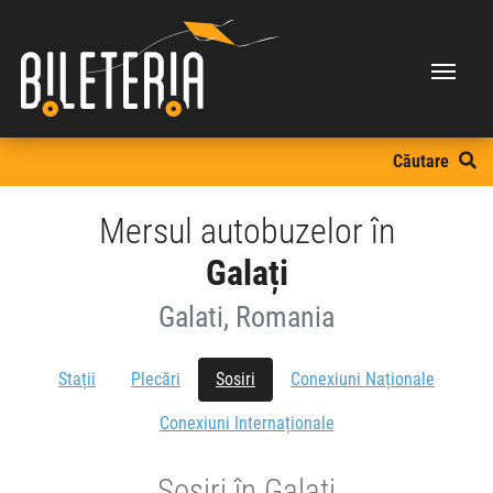
Căutare
Mersul autobuzelor în
Galați
Galati, Romania
Stații
Plecări
Sosiri
Conexiuni Naționale
Conexiuni Internaționale
Sosiri în Galati