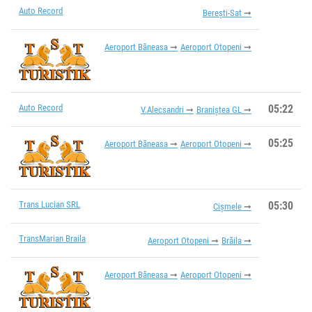
Auto Record
Berești-Sat
Aeroport Băneasa
Aeroport Otopeni
Auto Record
05:22
V.Alecsandri
Braniștea GL
05:25
Aeroport Băneasa
Aeroport Otopeni
Trans Lucian SRL
05:30
Cișmele
TransMarian Braila
Aeroport Otopeni
Brăila
Aeroport Băneasa
Aeroport Otopeni