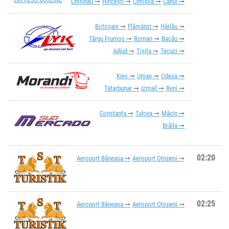
Chișinău
Hîncești
Cimișlia
Cahul
Botoșani
Flămânzi
Hârlău
Târgu Frumos
Roman
Bacău
Adjud
Tișița
Tecuci
Kiev
Uman
Odesa
Tatarbunar
Izmail
Reni
Constanța
Tulcea
Măcin
Brăila
02:20
Aeroport Băneasa
Aeroport Otopeni
02:25
Aeroport Băneasa
Aeroport Otopeni