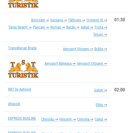
01:30
Botoșani
Suceava
Fălticeni
Cristești IS
Târgu Neamț
Pașcani
Roman
Bacău
Adjud
Tișița
Tecuci
TransMarian Braila
Aeroport Otopeni
Brăila
Aeroport Băneasa
Aeroport Otopeni
RBT by Autovip
02:00
Galați
Atlassib
Sibiu
EXPRESS BUSLINE
Chișinău
Hîncești
Cimișlia
Cahul
EXPRESS BUSLINE