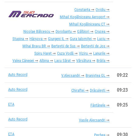
Constanța
Ovidiu
Mihail Kogălniceanu Aeroport
Mihail Kogălniceanu CT
Nicolae Bălcescu
Dorobanțu
Gălbiori
Crucea
Stupina
Hârșova
Giurgeni IL
Gura Ialomiței
Luciu
Mihai Bravu BR
Berteștii de Sus
Berteștii de Jos
Spiru Haret
Cuza Vodă
Viziru
Lanurile
Valea Cânepei
Albina
Lacu Sărat
Vărsătura
Brăila
Auto Record
09:22
V.Alecsandri
Braniștea GL
Auto Record
09:23
Chiraftei
Drăculești
ETA
09:25
Fântânele
Auto Record
Vasile Alecsandri
ETA
09:30
Pechea