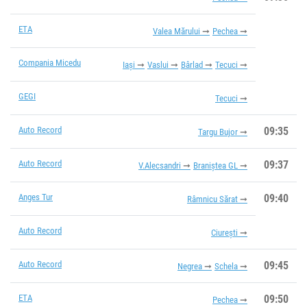
ETA
Valea Mărului
Pechea
Compania Micedu
Iași
Vaslui
Bârlad
Tecuci
GEGI
Tecuci
Auto Record
09:35
Targu Bujor
Auto Record
09:37
V.Alecsandri
Braniștea GL
Anges Tur
09:40
Râmnicu Sărat
Auto Record
Ciurești
Auto Record
09:45
Negrea
Schela
ETA
09:50
Pechea