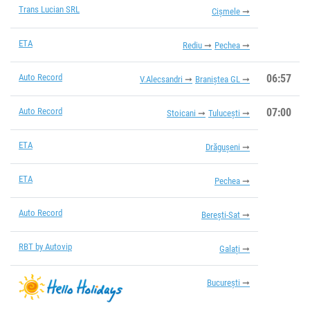
Trans Lucian SRL
Cișmele
ETA
Rediu
Pechea
Auto Record
06:57
V.Alecsandri
Braniștea GL
Auto Record
07:00
Stoicani
Tulucești
ETA
Drăgușeni
ETA
Pechea
Auto Record
Berești-Sat
RBT by Autovip
Galați
București