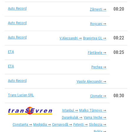
Auto Record
08:20
Zărnești
Auto Record
Roșcani
Auto Record
08:22
V.Alecsandri
Braniștea GL
ETA
08:25
Fântânele
ETA
Pechea
Auto Record
Vasile Alecsandri
Trans Lucian SRL
08:30
Cișmele
Istanbul
Malko Tŭrnovo
Durankulak
Vama Veche
Constanța
Medgidia
Cernavodă
Fetești
Slobozia
Brăila