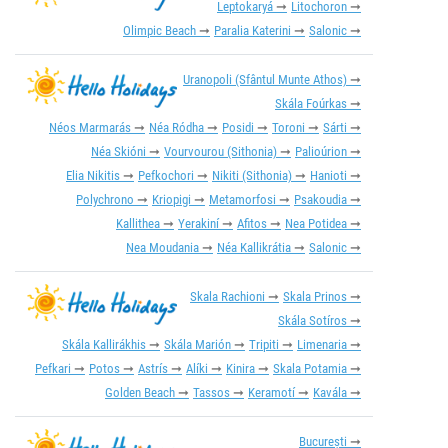
Leptokaryá
Litochoron
Olimpic Beach
Paralia Katerini
Salonic
Uranopoli (Sfântul Munte Athos)
Skála Foúrkas
Néos Marmarás
Néa Ródha
Posidi
Toroni
Sárti
Néa Skióni
Vourvourou (Sithonia)
Palioúrion
Elia Nikitis
Pefkochori
Nikiti (Sithonia)
Hanioti
Polychrono
Kriopigi
Metamorfosi
Psakoudia
Kallithea
Yerakiní
Afitos
Nea Potidea
Nea Moudania
Néa Kallikrátia
Salonic
Skala Rachioni
Skala Prinos
Skála Sotíros
Skála Kallirákhis
Skála Marión
Tripiti
Limenaria
Pefkari
Potos
Astrís
Alíki
Kinira
Skala Potamia
Golden Beach
Tassos
Keramotí
Kavála
București