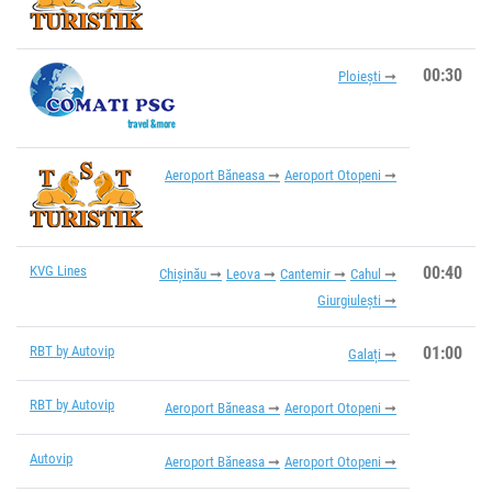
00:30
Ploiești
Aeroport Băneasa
Aeroport Otopeni
KVG Lines
00:40
Chișinău
Leova
Cantemir
Cahul
Giurgiulești
RBT by Autovip
01:00
Galați
RBT by Autovip
Aeroport Băneasa
Aeroport Otopeni
Autovip
Aeroport Băneasa
Aeroport Otopeni