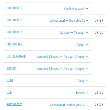
Auto Record
Vasile Alecsandri
Auto Record
07:27
V.Alecsandri
Braniștea GL
Auto Record
07:30
Stoicani
Tulucești
Edy Com SRL
Aldești
RBT by Autovip
Aeroport Băneasa
Aeroport Otopeni
Autovip
Aeroport Băneasa
Aeroport Otopeni
GEGI
Tecuci
ETA
07:35
Pechea
Auto Record
07:37
V.Alecsandri
Braniștea GL