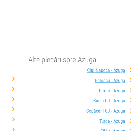
e circulație:
M
J
V
S
D
Alte plecări spre Azuga
Cluj Napoca - Azuga
Feleacu - Azuga
Tureni - Azuga
Baciu CJ - Azuga
Copăceni CJ - Azuga
Turda - Azuga