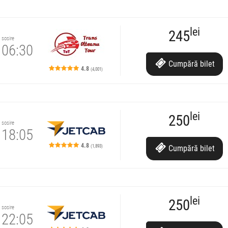
lei
245
sosire
06:30
Cumpără
bilet
4.8
(4,001)
lei
250
sosire
18:05
4.8
(1,893)
Cumpără
bilet
re.
US-PESTE
lei
250
sosire
22:05