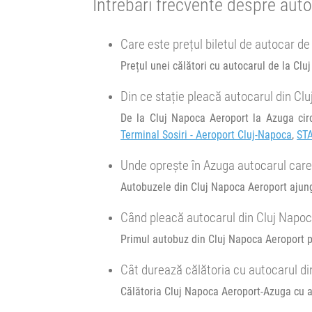
Întrebări frecvente despre aut
Afiseaza itinerariu
Transbodare asigurată de operator.
20:00
Cluj Napoca Aeroport
Terminal Sosiri
Aeroport Cluj-Napoca
21:15
Care este prețul biletul de autocar d
Brașov
Sala sporturilor
18:10
Azuga
Peco Lukoil
Prețul unei călători cu autocarul de la Cl
Minivan Olteanu Travel :
Minivan JetCab :
Oradea Cluj Brasov
5: Brasov-Otopeni Aeroport-Bucuresti
Durată:
Zile d
Din ce stație pleacă autocarul din C
h
min
5
20
L
M
De la Cluj Napoca Aeroport la Azuga cir
Afiseaza itinerariu
Afiseaza itinerariu
Terminal Sosiri - Aeroport Cluj-Napoca
,
ST
Unde oprește în Azuga autocarul care
23:30
Brașov
Sala sporturilor
22:10
Azuga
Peco Lukoil
Autobuzele din Cluj Napoca Aeroport ajung
Transbodare asigurată de operator.
Durată:
Zile d
01:00
Brașov
Benzinarie Petrom
Când pleacă autocarul din Cluj Napo
h
min
6
04
L
M
Minivan Transfer Low Cost :
Primul autobuz din Cluj Napoca Aeroport pl
TLC-OTP-T1
MCiuc - Fg - TgS - SfG - BV - OT
TLC-
Cât durează călătoria cu autocarul d
OTP-
T1
Călătoria Cluj Napoca Aeroport-Azuga cu a
Afiseaza itinerariu