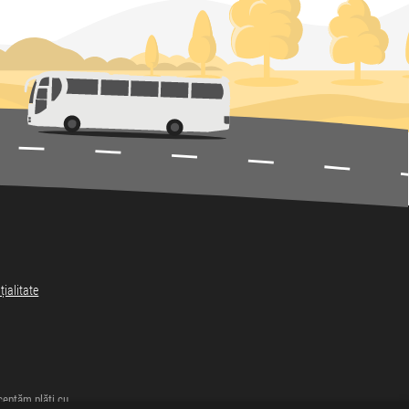
țialitate
eptăm plăți cu