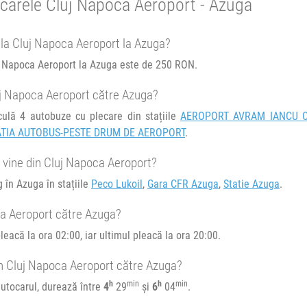
ocarele Cluj Napoca Aeroport - Azuga
 -
e la Cluj Napoca Aeroport la Azuga?
uj Napoca Aeroport la Azuga este de 250 RON.
e circulație:
luj Napoca Aeroport către Azuga?
M
J
V
S
D
culă 4 autobuze cu plecare din stațiile
AEROPORT AVRAM IANCU 
ATIA AUTOBUS-PESTE DRUM DE AEROPORT
.
 vine din Cluj Napoca Aeroport?
 în Azuga în stațiile
Peco Lukoil
,
Gara CFR Azuga
,
Statie Azuga
.
e circulație:
ca Aeroport către Azuga?
M
J
V
S
D
eacă la ora 02:00, iar ultimul pleacă la ora 20:00.
P - BBU
in Cluj Napoca Aeroport către Azuga?
h
min
h
min
utocarul, durează între
4
29
și
6
04
.