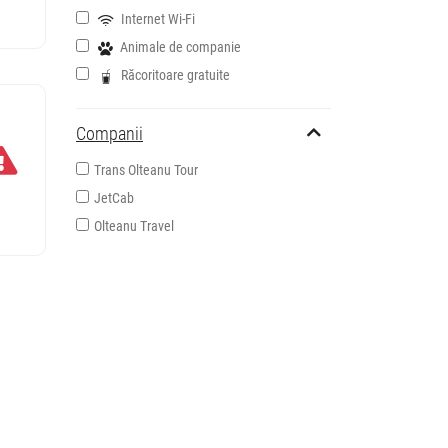
Internet Wi-Fi
Animale de companie
Răcoritoare gratuite
Companii
Trans Olteanu Tour
JetCab
Olteanu Travel