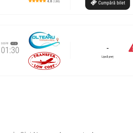
4.8
(1,893)
Cumpără
bilet
re.
RAM
sosire
+1 zi
-
01:30
Lipsă preț
re.
RAM
termediare.
e circulație:
re.
M
J
V
S
D