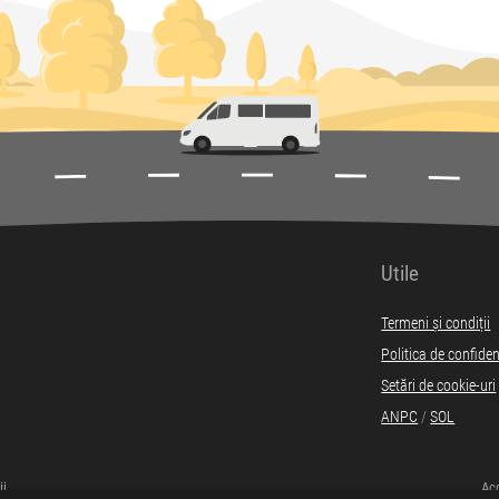
Utile
Termeni și condiții
Politica de confiden
Setări de cookie-uri
ANPC
/
SOL
ii
Acc