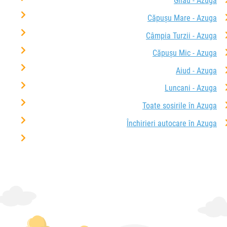
Gilău - Azuga
Căpușu Mare - Azuga
Câmpia Turzii - Azuga
Căpușu Mic - Azuga
Aiud - Azuga
Luncani - Azuga
Toate sosirile în Azuga
Închirieri autocare în Azuga