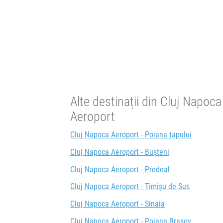
01:32
Azuga
Gara CFR Azuga
Durată:
Zile d
h
min
5
29
L
M
Alte destinații din Cluj Napoca
Aeroport
Cluj Napoca Aeroport - Poiana țapului
Cluj Napoca Aeroport - Bușteni
Cluj Napoca Aeroport - Predeal
Cluj Napoca Aeroport - Timișu de Sus
Cluj Napoca Aeroport - Sinaia
Cluj Napoca Aeroport - Poiana Brașov