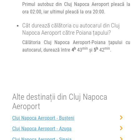
OTP-
Primul autobuz din Cluj Napoca Aeroport pleacă la
T1
ora 02:00, iar ultimul pleacă la ora 20:00.
Afiseaza itinerariu
Cât durează călătoria cu autocarul din Cluj
01:45
Poiana țapului
Piata artizanale Poiana Tapului
Napoca Aeroport către Poiana țapului?
Călătoria Cluj Napoca Aeroport-Poiana țapului cu
Durată:
Zile de circulație:
h
min
h
min
autocarul, durează între
4
43
și
5
42
.
h
min
5
42
L
M
M
J
V
S
D
Alte destinații din Cluj Napoca
Aeroport
Cluj Napoca Aeroport - Bușteni
Cluj Napoca Aeroport - Azuga
Cluj Napoca Aeroport - Sinaia