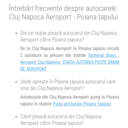
Afiseaza itinerariu
ATENTIE! Staționări de 1h 30m pe parcursul stațiilor intermediare.
Întrebări frecvente despre autocarele
Se pot face rezervări cu minim o oră înainte de îmbarcare.
Cluj Napoca Aeroport - Poiana țapului
05:35
Brașov
Sala sporturilor
20:00
Cluj Napoca Aeroport
Terminal Sosiri - Aeroport
Transbodare asigurată de operator.
Din ce stație pleacă autocarul din Cluj Napoca
Cluj-Napoca
05:45
Brașov
Sala sporturilor
Aeroport către Poiana țapului?
Minivan Olteanu Travel :
De la Cluj Napoca Aeroport la Poiana țapului circulă
Minivan Trans Olteanu Tour :
Oradea Cluj Brasov
2 autobuze cu plecare din stațiile
Terminal Sosiri -
Brasov Târgoviște Craiova
Aeroport Cluj-Napoca
,
STATIA AUTOBUS-PESTE DRUM
Afiseaza itinerariu
DE AEROPORT
.
Afiseaza itinerariu
Unde oprește în Poiana țapului autocarul care
23:30
Brașov
Sala sporturilor
vine din Cluj Napoca Aeroport?
06:45
Poiana țapului
Piata artizanale Poiana Tapului
Transbodare asigurată de operator.
Autobuzele din Cluj Napoca Aeroport ajung în Poiana
țapului în stațiile
Piata artizanale Poiana Tapului
.
01:00
Brașov
Benzinarie Petrom
Durată:
Zile de circulație:
h
min
4
43
L
M
M
J
V
S
D
Când pleacă autocarul din Cluj Napoca
Minivan Transfer Low Cost :
TLC-OTP-T1
MCiuc - Fg - TgS - SfG - BV - OTP - BBU
Aeroport către Poiana țapului?
TLC-