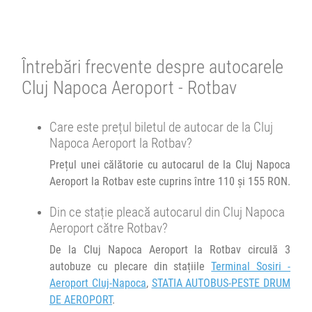
DRUM DE AEROPORT
05:09
Rotbav
4.68
Centru
2747 review-uri
Minivan Trans Olteanu Tour :
Oradea Cluj Brașov
Durată:
Zile de circulație:
Se pot face rezervări cu minim o oră înainte de îmbarcare.
h
min
Întrebări frecvente despre autocarele
3
09
L
M
M
J
V
S
D
Afiseaza itinerariu
Cluj Napoca Aeroport - Rotbav
20:00
Cluj Napoca Aeroport
Terminal Sosiri - Aeroport
Cluj-Napoca
21:34
Rotbav
Centru
Care este prețul biletul de autocar de la Cluj
Minivan Olteanu Travel :
Napoca Aeroport la Rotbav?
Oradea Cluj Brasov
Durată:
Zile de circulație:
Prețul unei călătorie cu autocarul de la Cluj Napoca
h
min
3
49
L
M
M
J
V
S
D
Aeroport la Rotbav este cuprins între 110 și 155 RON.
Afiseaza itinerariu
Din ce stație pleacă autocarul din Cluj Napoca
23:04
Rotbav
Centru
Aeroport către Rotbav?
De la Cluj Napoca Aeroport la Rotbav circulă 3
Durată:
Zile de circulație:
autobuze cu plecare din stațiile
Terminal Sosiri -
h
min
3
04
L
M
M
J
V
S
D
Aeroport Cluj-Napoca
,
STATIA AUTOBUS-PESTE DRUM
DE AEROPORT
.