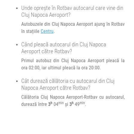
Unde oprește în Rotbav autocarul care vine din
Cluj Napoca Aeroport?
Autobuzele din Cluj Napoca Aeroport ajung în Rotbav
în stațiile
Centru
.
Când pleacă autocarul din Cluj Napoca
Aeroport către Rotbav?
Primul autobuz din Cluj Napoca Aeroport pleacă la
ora 02:00, iar ultimul pleacă la ora 20:00.
Cât durează călătoria cu autocarul din Cluj
Napoca Aeroport către Rotbav?
Călătoria Cluj Napoca Aeroport-Rotbav cu autocarul,
h
min
h
min
durează între
3
04
și
3
49
.