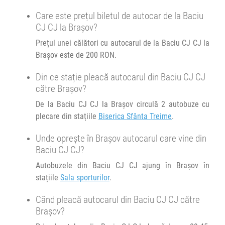
Minivan Trans Olteanu Tour :
Care este prețul biletul de autocar de la Baciu
Oradea Cluj Brașov
Durată:
Zile de circulație:
CJ CJ la Brașov?
h
min
4
44
L
M
M
J
V
S
D
Prețul unei călători cu autocarul de la Baciu CJ CJ la
Afiseaza itinerariu
Brașov este de 200 RON.
21:44
Brașov
Sala sporturilor
Din ce stație pleacă autocarul din Baciu CJ CJ
către Brașov?
Durată:
Zile de circulație:
De la Baciu CJ CJ la Brașov circulă 2 autobuze cu
h
min
4
44
L
M
M
J
V
S
D
plecare din stațiile
Biserica Sfânta Treime
.
Unde oprește în Brașov autocarul care vine din
Baciu CJ CJ?
Autobuzele din Baciu CJ CJ ajung în Brașov în
stațiile
Sala sporturilor
.
Când pleacă autocarul din Baciu CJ CJ către
Brașov?