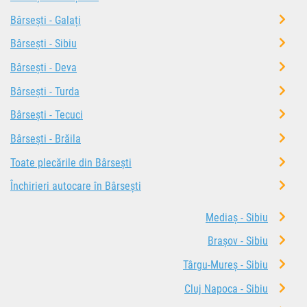
Bârsești - Galați
Bârsești - Sibiu
Bârsești - Deva
Bârsești - Turda
Bârsești - Tecuci
Bârsești - Brăila
Toate plecările din Bârsești
Închirieri autocare în Bârsești
Mediaș - Sibiu
Brașov - Sibiu
Târgu-Mureș - Sibiu
Cluj Napoca - Sibiu