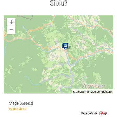
Sibiu?
+
−
© OpenStreetMap contributors
Statie Barsesti
Plecări / Sosiri
Deservită de: