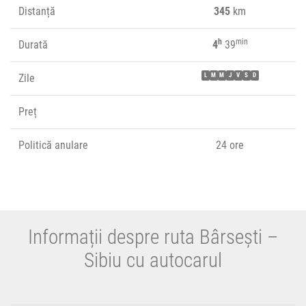
Distanță
345
km
h
min
Durată
4
39
Zile
L
M
M
J
V
S
D
Preț
Politică anulare
24 ore
Informații despre ruta Bârsești –
Sibiu cu autocarul