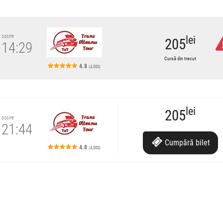
sosire
lei
205
14:29
Cursă din trecut
4.8
(4,000)
lei
205
sosire
21:44
Cumpără
bilet
4.8
(4,000)