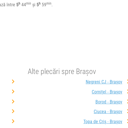
h
min
h
min
ază între
5
44
și
5
59
.
Alte plecări spre Brașov
Negreni CJ - Brașov
Cornițel - Brașov
Borod - Brașov
Ciucea - Brașov
Topa de Criș - Brașov