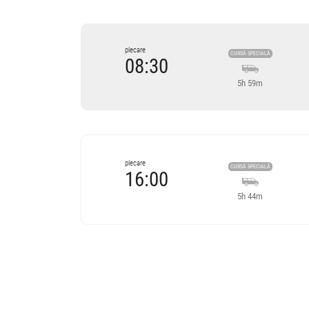
plecare
CURSĂ SPECIALĂ
08:30
5h 59m
Cursă operată de
Trans Olteanu Tour
Trans Olteanu Tour SRL
4.78
plecare
CURSĂ SPECIALĂ
16:00
4000 review-uri
5h 44m
Cursă din trecut
Cursă din trecut
Cursă operată de
Trans Olteanu Tour
08:30
Bucea
PROFI loco
Trans Olteanu Tour SRL
4.78
4000 review-uri
Minivan Trans Olteanu Tour :
OH
Oradea Cluj Brașov Huși