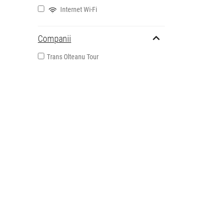
Internet Wi-Fi
Companii
Trans Olteanu Tour