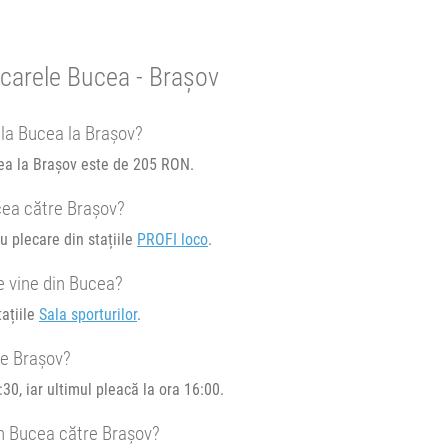
re.
ocarele Bucea - Brașov
e circulație:
 la Bucea la Brașov?
M
J
V
S
D
cea la Brașov este de 205 RON.
cea către Brașov?
u plecare din stațiile
PROFI loco
.
e vine din Bucea?
e circulație:
ațiile
Sala sporturilor
.
M
J
V
S
D
re Brașov?
30, iar ultimul pleacă la ora 16:00.
in Bucea către Brașov?