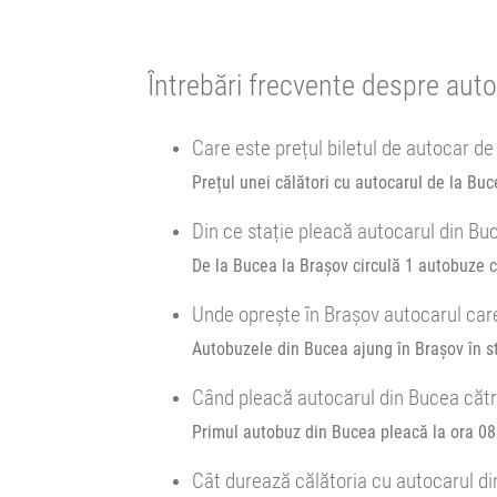
OH
Afiseaza itinerariu
Se pot face rezervări cu minim o oră înainte de îmbarca
16:00
Bucea
PROFI loco
Întrebări frecvente despre aut
14:29
Brașov
Sala sporturilor
Minivan Trans Olteanu Tour :
Durată:
Zile d
Oradea Cluj Brașov
Care este prețul biletul de autocar de
h
min
5
59
L
M
Prețul unei călători cu autocarul de la Bu
Afiseaza itinerariu
Din ce stație pleacă autocarul din Bu
21:44
Brașov
Sala sporturilor
De la Bucea la Brașov circulă 1 autobuze c
Unde oprește în Brașov autocarul car
Durată:
Zile d
h
min
5
44
Autobuzele din Bucea ajung în Brașov în st
L
M
Când pleacă autocarul din Bucea căt
Primul autobuz din Bucea pleacă la ora 08:
Cât durează călătoria cu autocarul d