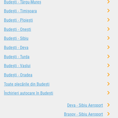
Budești - Târgu-Mureș
Budești - Timișoara
Budești - Ploiești
Budești - Onești
Budești - Sibiu
Budești - Deva
Budești - Turda
Budești - Vaslui
Budești - Oradea
Toate plecările din Budești
Închirieri autocare în Budești
Deva - Sibiu Aeroport
Brașov - Sibiu Aeroport