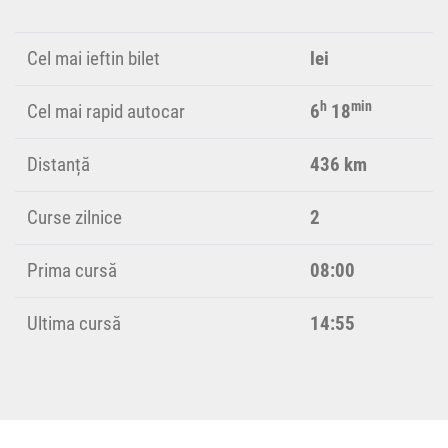
Cel mai ieftin bilet
lei
h
min
Cel mai rapid autocar
6
18
Distanță
436 km
Curse zilnice
2
Prima cursă
08:00
Ultima cursă
14:55