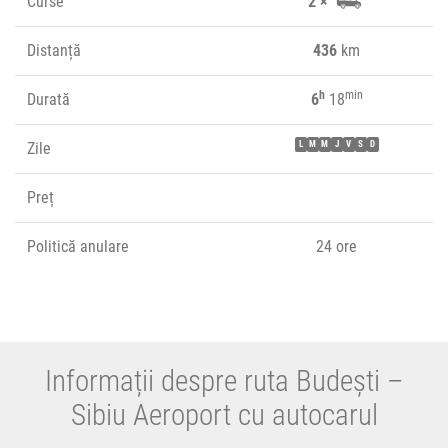
Curse
2 ×
Distanță
436
km
h
min
Durată
6
18
Zile
L
M
M
J
V
S
D
Preț
Politică anulare
24 ore
Informații despre ruta Budești –
Sibiu Aeroport cu autocarul