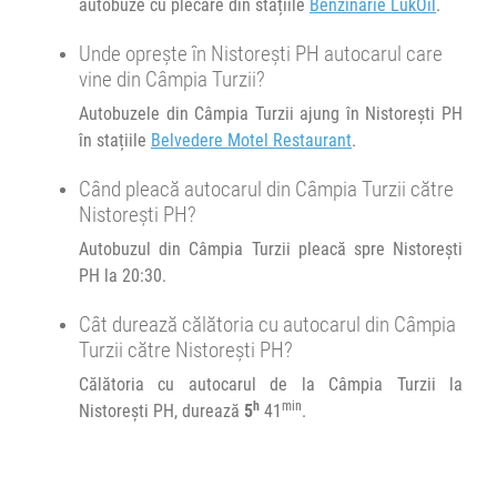
autobuze cu plecare din stațiile
Benzinarie LukOil
.
Afiseaza itinerariu
Unde oprește în Nistorești PH autocarul care
vine din Câmpia Turzii?
23:30
Brașov
Sala sporturilor
Autobuzele din Câmpia Turzii ajung în Nistorești PH
în stațiile
Belvedere Motel Restaurant
.
Transbodare asigurată de operator.
01:00
Brașov
Benzinarie Petrom
Când pleacă autocarul din Câmpia Turzii către
Nistorești PH?
Minivan Transfer Low Cost :
TLC-OTP-T1
MCiuc - Fg - TgS - SfG - BV - OTP - BBU
Autobuzul din Câmpia Turzii pleacă spre Nistorești
TLC-
PH la 20:30.
OTP-
T1
Afiseaza itinerariu
Cât durează călătoria cu autocarul din Câmpia
Turzii către Nistorești PH?
02:14
Nistorești
Belvedere Motel Restaurant
Călătoria cu autocarul de la Câmpia Turzii la
h
min
Nistorești PH, durează
5
41
.
Durată:
Zile de circulație:
h
min
5
41
L
M
M
J
V
S
D