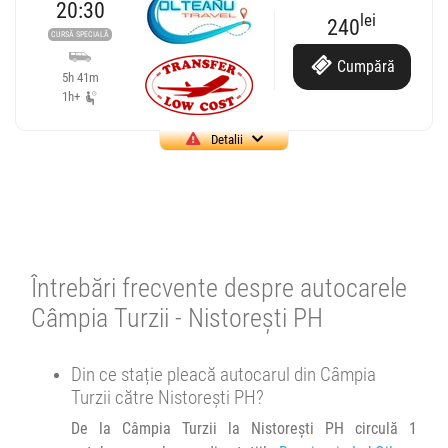
20:30
lei
240
CURSĂ SPECIALĂ
Cumpără
5h 41m
1h+
Detalii
Cursă operată de
Olteanu Travel
Olteanu Travel SRL
4.68
2748 review-uri
ATENTIE! Staționări de 1h 30m pe parcursul stațiilor intermediare.
Întrebări frecvente despre autocarele
Se pot face rezervări cu minim o oră înainte de îmbarcare.
Câmpia Turzii - Nistorești PH
20:30
Câmpia Turzii
Benzinarie LukOil
Din ce stație pleacă autocarul din Câmpia
Turzii către Nistorești PH?
Minivan Olteanu Travel :
Oradea Cluj Brasov
De la Câmpia Turzii la Nistorești PH circulă 1