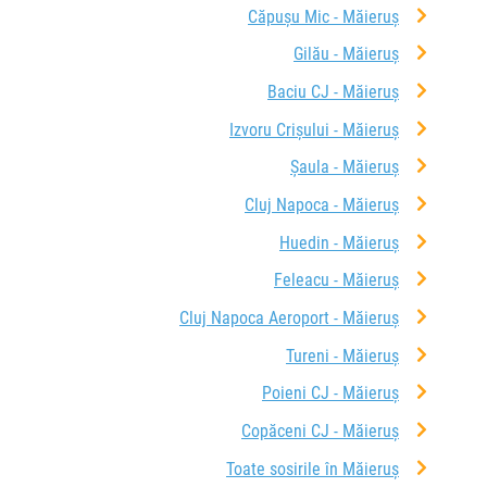
Căpușu Mic - Măieruș
Gilău - Măieruș
Baciu CJ - Măieruș
Izvoru Crișului - Măieruș
Șaula - Măieruș
Cluj Napoca - Măieruș
Huedin - Măieruș
Feleacu - Măieruș
Cluj Napoca Aeroport - Măieruș
Tureni - Măieruș
Poieni CJ - Măieruș
Copăceni CJ - Măieruș
Toate sosirile în Măieruș