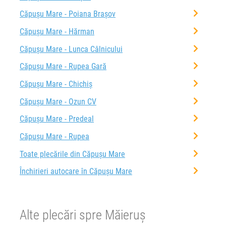
Căpușu Mare - Poiana Brașov
Căpușu Mare - Hărman
Căpușu Mare - Lunca Câlnicului
Căpușu Mare - Rupea Gară
Căpușu Mare - Chichiș
Căpușu Mare - Ozun CV
Căpușu Mare - Predeal
Căpușu Mare - Rupea
Toate plecările din Căpușu Mare
Închirieri autocare în Căpușu Mare
Alte plecări spre Măieruș