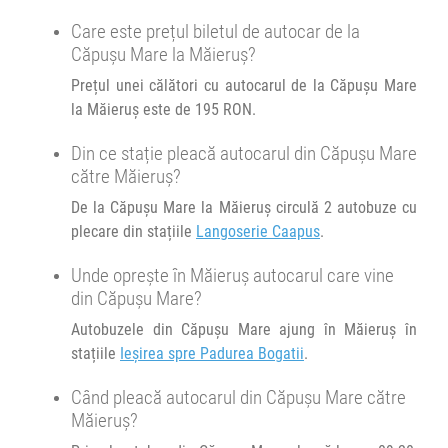
Minivan Trans Olteanu Tour :
Care este prețul biletul de autocar de la
Oradea Cluj Brașov
Durată:
Zile de circulație:
Căpușu Mare la Măieruș?
h
min
4
44
L
M
M
J
V
S
D
Prețul unei călători cu autocarul de la Căpușu Mare
Afiseaza itinerariu
la Măieruș este de 195 RON.
21:29
Măieruș
Ieșirea spre Padurea Bogatii
Din ce stație pleacă autocarul din Căpușu Mare
către Măieruș?
Durată:
Zile de circulație:
De la Căpușu Mare la Măieruș circulă 2 autobuze cu
h
min
4
44
L
M
M
J
V
S
D
plecare din stațiile
Langoserie Caapus
.
Unde oprește în Măieruș autocarul care vine
din Căpușu Mare?
Autobuzele din Căpușu Mare ajung în Măieruș în
stațiile
Ieșirea spre Padurea Bogatii
.
Când pleacă autocarul din Căpușu Mare către
Măieruș?