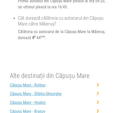
Primul autobuz din Căpușu Mare pleacă la ora 09:20,
iar ultimul pleacă la ora 16:45.
Cât durează călătoria cu autocarul din Căpușu
Mare către Măieruș?
Călătoria cu autocarul de la Căpușu Mare la Măieruș,
h
min
durează
4
44
.
Alte destinații din Căpușu Mare
Căpușu Mare - Rotbav
Căpușu Mare - Sfântu-Gheorghe
Căpușu Mare - Hoghiz
Căpușu Mare - Brașov