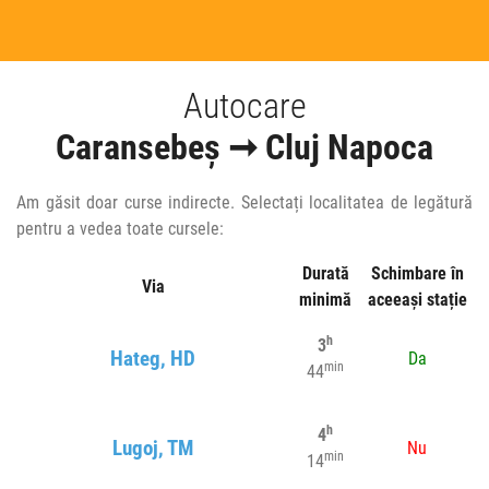
Autocare
Caransebeș ➞ Cluj Napoca
Am găsit doar curse indirecte. Selectați localitatea de legătură
pentru a vedea toate cursele:
Durată
Schimbare în
Via
minimă
aceeași stație
h
3
Hateg, HD
Da
min
44
h
4
Lugoj, TM
Nu
min
14