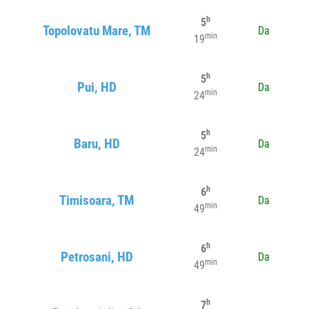
h
5
Topolovatu Mare, TM
Da
min
19
h
5
Pui, HD
Da
min
24
h
5
Baru, HD
Da
min
24
h
6
Timisoara, TM
Da
min
49
h
6
Petrosani, HD
Da
min
49
h
7