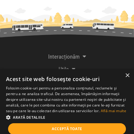
Interacționăm
Utile
×
Acest site web folosește cookie-uri
De la creatorii
Folosim cookie-uri pentru a personaliza conținutul, reclamele și
pentru a ne analiza traficul. De asemenea, împărtășim informații
despre utilizarea site-ului nostru cu partenerii noștri de publicitate și
analiză, care le pot combina cu alte informații pe care le-ați furnizat
Acceptăm plăți cu
sau pe care le-au colectat din utilizarea serviciilor lor.
Află mai multe
ARATĂ DETALIILE
ACCEPTĂ TOATE
© Bileteria SRL 2005-2026 |
Termeni și condiții