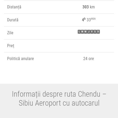
Distanță
303
km
h
min
Durată
4
33
Zile
L
M
M
J
V
S
D
Preț
Politică anulare
24 ore
Informații despre ruta Chendu –
Sibiu Aeroport cu autocarul