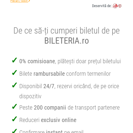
Plecări / Sosiri
Deservită de:
De ce să-ți cumperi biletul de pe
BILETERIA.ro
0% comisioane
, plătești doar prețul biletului
Bilete
rambursabile
conform termenilor
Disponibil
24/7
, rezervi oricând, de pe orice
dispozitiv
Peste
200 companii
de transport partenere
Reduceri
exclusiv online
Confirmare
instant
pe email