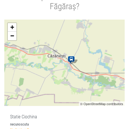
Făgăraș?
+
−
© OpenStreetMap contributors
Statie Ciochina
necunoscuta