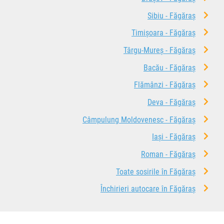
Sibiu - Făgăraș
Timișoara - Făgăraș
Târgu-Mureș - Făgăraș
Bacău - Făgăraș
Flămânzi - Făgăraș
Deva - Făgăraș
Câmpulung Moldovenesc - Făgăraș
Iași - Făgăraș
Roman - Făgăraș
Toate sosirile în Făgăraș
Închirieri autocare în Făgăraș