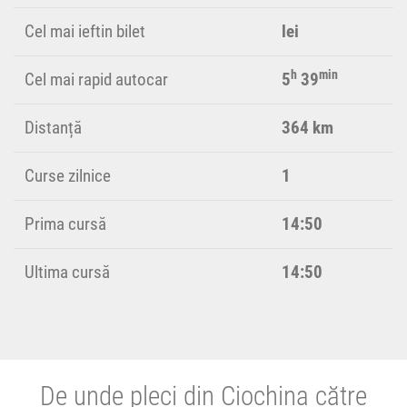
Cel mai ieftin bilet
lei
h
min
Cel mai rapid autocar
5
39
Distanță
364 km
Curse zilnice
1
Prima cursă
14:50
Ultima cursă
14:50
De unde pleci din Ciochina către