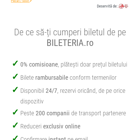
Plecări / Sosiri
Deservită de:
De ce să-ți cumperi biletul de pe
BILETERIA.ro
0% comisioane
, plătești doar prețul biletului
Bilete
rambursabile
conform termenilor
Disponibil
24/7
, rezervi oricând, de pe orice
dispozitiv
Peste
200 companii
de transport partenere
Reduceri
exclusiv online
Confirmare
instant
pe email