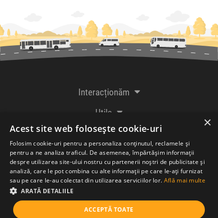
Interacționăm
Utile
×
Acest site web folosește cookie-uri
De la creatorii
Folosim cookie-uri pentru a personaliza conținutul, reclamele și
pentru a ne analiza traficul. De asemenea, împărtășim informații
despre utilizarea site-ului nostru cu partenerii noștri de publicitate și
analiză, care le pot combina cu alte informații pe care le-ați furnizat
Acceptăm plăți cu
sau pe care le-au colectat din utilizarea serviciilor lor.
Află mai multe
ARATĂ DETALIILE
ACCEPTĂ TOATE
© Bileteria SRL 2005-2026 |
Termeni și condiții