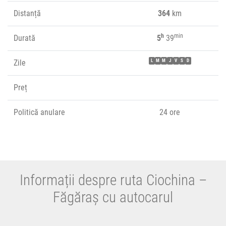
Distanță
364
km
h
min
Durată
5
39
Zile
L
M
M
J
V
S
D
Preț
Politică anulare
24 ore
Informații despre ruta Ciochina –
Făgăraș cu autocarul