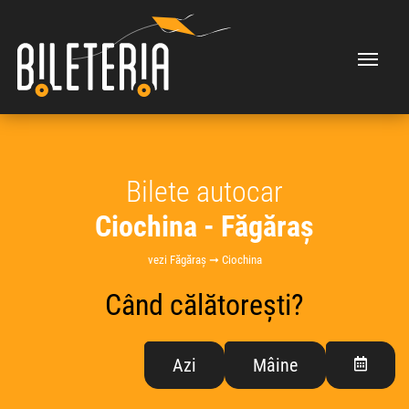
Bilete autocar
Ciochina - Făgăraș
vezi Făgăraș ➞ Ciochina
Când călătorești?
Azi
Mâine