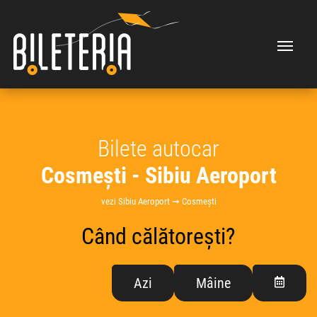
Bilete autocar
Cosmești - Sibiu Aeroport
vezi Sibiu Aeroport ➞ Cosmești
Când călătorești?
Azi
Mâine