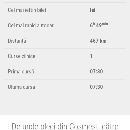
Cel mai ieftin bilet
lei
h
min
Cel mai rapid autocar
6
49
Distanță
467 km
Curse zilnice
1
Prima cursă
07:30
Ultima cursă
07:30
De unde pleci din Cosmești către