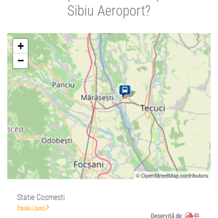
Sibiu Aeroport?
+
−
© OpenStreetMap contributors
Statie Cosmesti
Plecări / Sosiri
Deservită de: