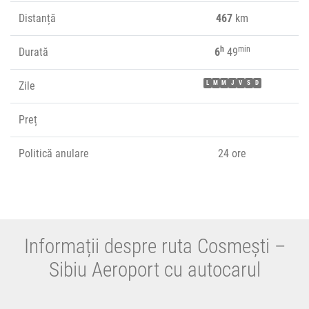
Distanță
467
km
h
min
Durată
6
49
Zile
L
M
M
J
V
S
D
Preț
Politică anulare
24 ore
Informații despre ruta Cosmești –
Sibiu Aeroport cu autocarul