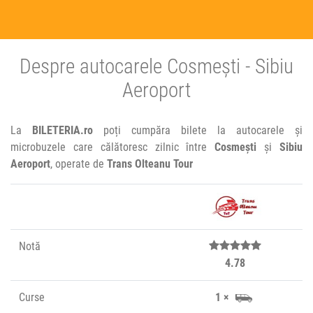
Despre autocarele Cosmești - Sibiu
Aeroport
La
BILETERIA.ro
poți cumpăra bilete la autocarele și
microbuzele care călătoresc zilnic între
Cosmești
și
Sibiu
Aeroport
, operate de
Trans Olteanu Tour
Notă
4.78
Curse
1 ×