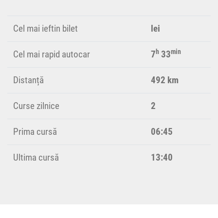
Cel mai ieftin bilet
lei
h
min
Cel mai rapid autocar
7
33
Distanță
492 km
Curse zilnice
2
Prima cursă
06:45
Ultima cursă
13:40