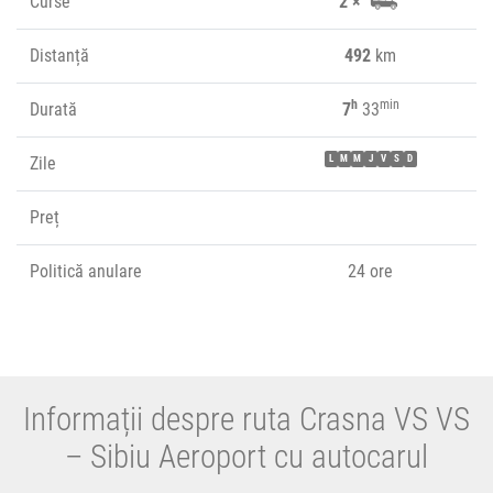
Curse
2 ×
Distanță
492
km
h
min
Durată
7
33
Zile
L
M
M
J
V
S
D
Preț
Politică anulare
24 ore
Informații despre ruta Crasna VS VS
– Sibiu Aeroport cu autocarul