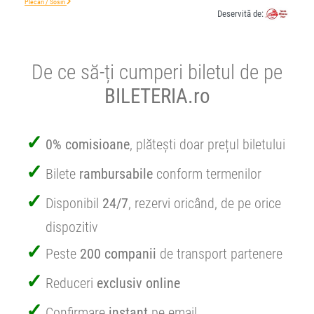
Plecări / Sosiri
Deservită de:
De ce să-ți cumperi biletul de pe
BILETERIA.ro
0% comisioane
, plătești doar prețul biletului
Bilete
rambursabile
conform termenilor
Disponibil
24/7
, rezervi oricând, de pe orice
dispozitiv
Peste
200 companii
de transport partenere
Reduceri
exclusiv online
Confirmare
instant
pe email