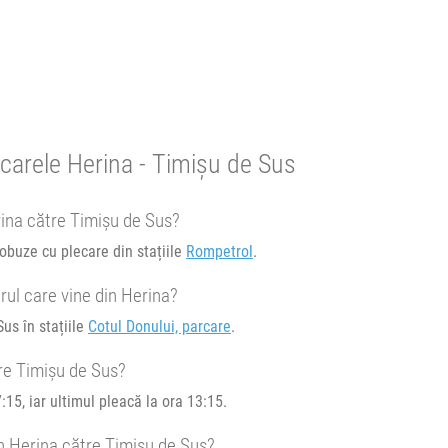
diare.
re.
ocarele Herina - Timișu de Sus
rina către Timișu de Sus?
tobuze cu plecare din stațiile
Rompetrol
.
ul care vine din Herina?
P - BBU
us în stațiile
Cotul Donului, parcare
.
re Timișu de Sus?
15, iar ultimul pleacă la ora 13:15.
n Herina către Timișu de Sus?