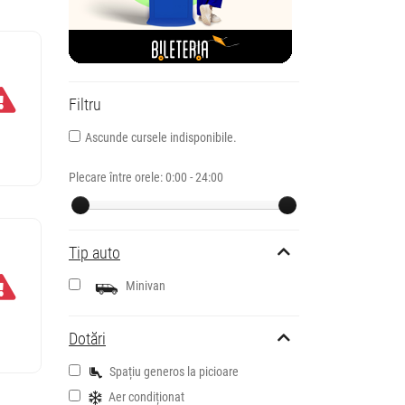
Filtru
Ascunde cursele indisponibile.
Plecare între orele:
0:00 - 24:00
Tip auto
Minivan
Dotări
Spațiu generos la picioare
Aer condiționat