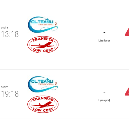
sosire
-
13:18
Lipsă preț
sosire
-
19:18
Lipsă preț
diare.
re.