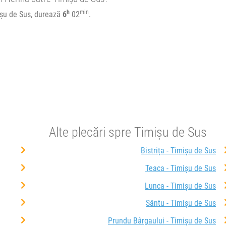
e circulație:
h
min
ișu de Sus, durează
6
02
.
M
J
V
S
D
P - BBU
e circulație:
Alte plecări spre Timișu de Sus
M
J
V
S
D
Bistrița - Timișu de Sus
Teaca - Timișu de Sus
Lunca - Timișu de Sus
Sântu - Timișu de Sus
Prundu Bârgaului - Timișu de Sus