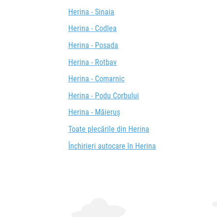
Herina - Sinaia
Herina - Codlea
Herina - Posada
Herina - Rotbav
Herina - Comarnic
Herina - Podu Corbului
Herina - Măieruș
Toate plecările din Herina
Închirieri autocare în Herina