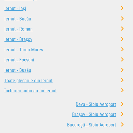
Iernut - Iași
Iernut - Bacău
Iernut - Roman
Iernut - Brașov
Iernut - Târgu-Mureș
Iernut - Focșani
Iernut - Buzău
Toate plecările din Iernut
Închirieri autocare în Iernut
Deva - Sibiu Aeroport
Brașov - Sibiu Aeroport
București - Sibiu Aeroport