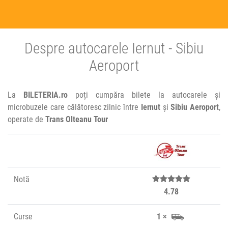
Despre autocarele Iernut - Sibiu
Aeroport
La
BILETERIA.ro
poți cumpăra bilete la autocarele și
microbuzele care călătoresc zilnic între
Iernut
și
Sibiu Aeroport
,
operate de
Trans Olteanu Tour
Notă
4.78
Curse
1 ×