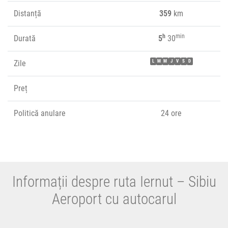
Distanță
359
km
h
min
Durată
5
30
Zile
L
M
M
J
V
S
D
Preț
Politică anulare
24 ore
Informații despre ruta Iernut – Sibiu
Aeroport cu autocarul