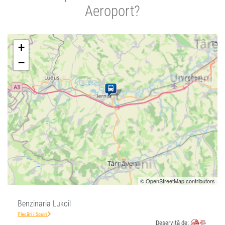
Aeroport?
+
−
© OpenStreetMap contributors
Benzinaria Lukoil
Plecări / Sosiri
Deservită de: