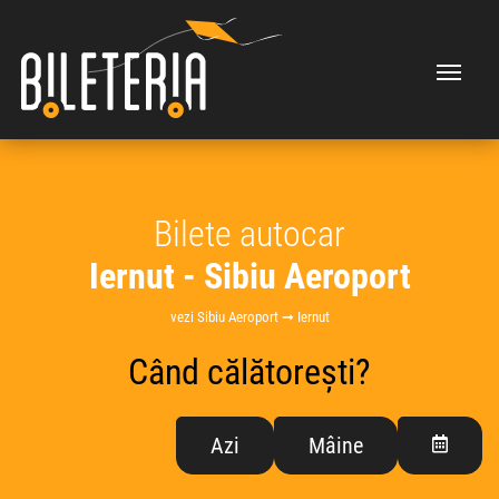
Bilete autocar
Iernut - Sibiu Aeroport
vezi Sibiu Aeroport ➞ Iernut
Când călătorești?
Azi
Mâine