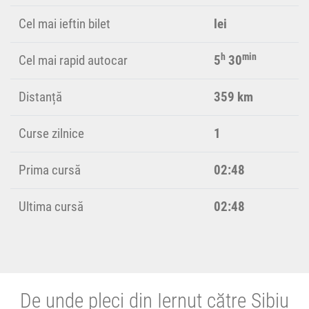
Cel mai ieftin bilet
lei
h
min
Cel mai rapid autocar
5
30
Distanță
359 km
Curse zilnice
1
Prima cursă
02:48
Ultima cursă
02:48
De unde pleci din Iernut către Sibiu