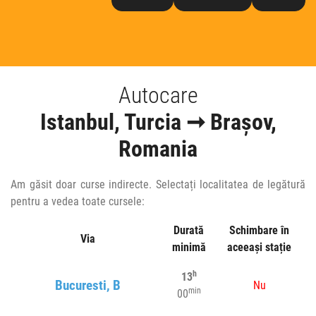
Autocare
Istanbul, Turcia ➞ Brașov,
Romania
Am găsit doar curse indirecte. Selectați localitatea de legătură
pentru a vedea toate cursele:
Durată
Schimbare în
Via
minimă
aceeași stație
h
13
Bucuresti, B
Nu
min
00