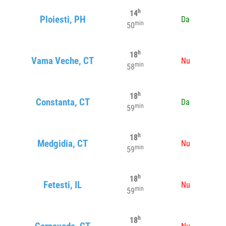
h
14
Ploiesti, PH
Da
min
50
h
18
Vama Veche, CT
Nu
min
58
h
18
Constanta, CT
Da
min
59
h
18
Medgidia, CT
Nu
min
59
h
18
Fetesti, IL
Nu
min
59
h
18