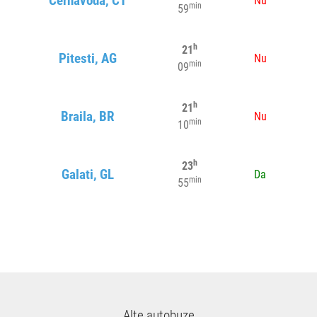
Cernavoda, CT
Nu
min
59
h
21
Pitesti, AG
Nu
min
09
h
21
Braila, BR
Nu
min
10
h
23
Galati, GL
Da
min
55
Alte autobuze