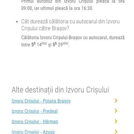
Primul autobuz din Izvoru Crișului pleacă la ora
09:00, iar ultimul pleacă la ora 16:30.
Cât durează călătoria cu autocarul din Izvoru
Crișului către Brașov?
Călătoria Izvoru Crișului-Brașov cu autocarul, durează
h
min
h
min
între
5
14
și
5
29
.
Alte destinații din Izvoru Crișului
Izvoru Crișului - Poiana Brașov
Izvoru Crișului - Predeal
Izvoru Crișului - Hărman
Izvoru Crișului - Azuga