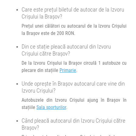
Minivan Trans Olteanu Tour :
14:29
Brașov
Sala sporturilor
Care este prețul biletul de autocar de la Izvoru
Oradea Cluj Brașov
Crișului la Brașov?
Durată:
Zile de circulație:
Prețul unei călători cu autocarul de la Izvoru Crișului
Afiseaza itinerariu
h
min
5
29
L
M
M
J
V
S
D
la Brașov este de 200 RON.
21:44
Brașov
Sala sporturilor
Din ce stație pleacă autocarul din Izvoru
Crișului către Brașov?
Durată:
Zile de circulație:
De la Izvoru Crișului la Brașov circulă 1 autobuze cu
h
min
5
14
L
M
M
J
V
S
D
plecare din stațiile
Primarie
.
Unde oprește în Brașov autocarul care vine din
Izvoru Crișului?
Autobuzele din Izvoru Crișului ajung în Brașov în
stațiile
Sala sporturilor
.
Când pleacă autocarul din Izvoru Crișului către
Brașov?