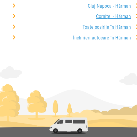
Cluj Napoca - Hărman
Cornițel - Hărman
Toate sosirile în Hărman
Închirieri autocare în Hărman