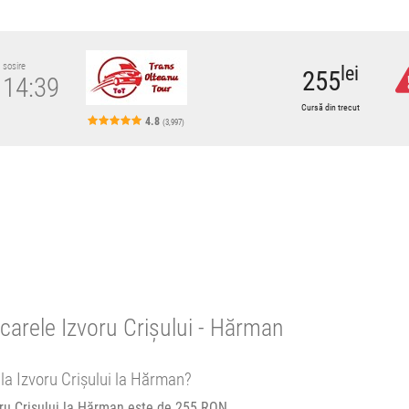
sosire
lei
255
14:39
Cursă din trecut
4.8
(3,997)
carele Izvoru Crișului - Hărman
 la Izvoru Crișului la Hărman?
voru Crișului la Hărman este de 255 RON.