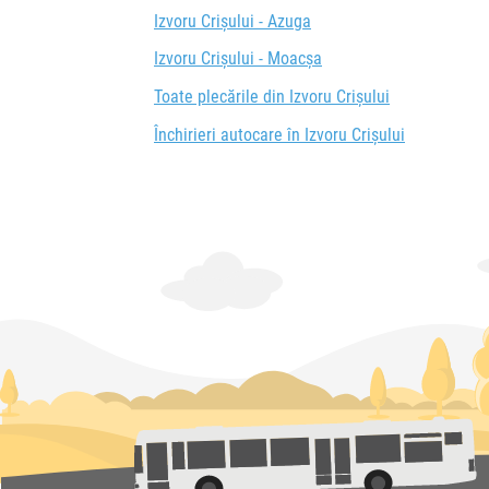
Izvoru Crișului - Azuga
Izvoru Crișului - Moacșa
Toate plecările din Izvoru Crișului
Închirieri autocare în Izvoru Crișului