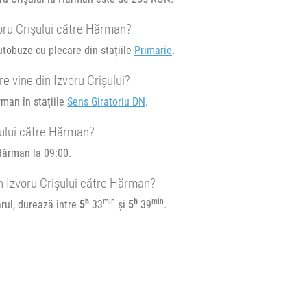
voru Crișului către Hărman?
utobuze cu plecare din stațiile
Primarie
.
 vine din Izvoru Crișului?
e circulație:
rman în stațiile
Sens Giratoriu DN
.
M
J
V
S
D
șului către Hărman?
Hărman la 09:00.
n Izvoru Crișului către Hărman?
h
min
h
min
rul, durează între
5
33
și
5
39
.