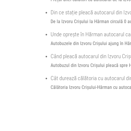
OH
Afiseaza itinerariu
Din ce stație pleacă autocarul din Iz
14:39
Hărman
Sens Giratoriu DN
De la Izvoru Crișului la Hărman circulă 0 a
Unde oprește în Hărman autocarul care
Durată:
Zile d
h
min
5
39
Autobuzele din Izvoru Crișului ajung în Hă
L
M
Când pleacă autocarul din Izvoru Cri
Autobuzul din Izvoru Crișului pleacă spre 
Cât durează călătoria cu autocarul di
Călătoria Izvoru Crișului-Hărman cu autoca