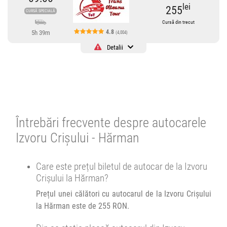
lei
255
CURSĂ SPECIALĂ
Cursă din trecut
4.8
5h 39m
(4,004)
Detalii
Cursă operată de
Trans Olteanu Tour
Trans Olteanu Tour SRL
4.78
4004 review-uri
Cursă din trecut
Întrebări frecvente despre autocarele
Cursă din trecut
Izvoru Crișului - Hărman
09:00
Izvoru Crișului
Primarie
Care este prețul biletul de autocar de la Izvoru
Crișului la Hărman?
Minivan Trans Olteanu Tour :
OH
Oradea Cluj Brașov Huși
OH
Prețul unei călători cu autocarul de la Izvoru Crișului
Afiseaza itinerariu
la Hărman este de 255 RON.
14:39
Hărman
Sens Giratoriu DN