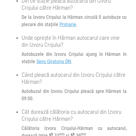
Din ce stație pleacă autocarul din Izvoru
Crișului către Hărman?
Durată:
Zile de circulație:
De la Izvoru Crișului la Hărman circulă 0 autobuze cu
h
min
5
39
L
M
M
J
V
S
D
plecare din stațiile
Primarie
.
Unde oprește în Hărman autocarul care vine
din Izvoru Crișului?
Autobuzele din Izvoru Crișului ajung în Hărman în
stațiile
Sens Giratoriu DN
.
Când pleacă autocarul din Izvoru Crișului către
Hărman?
Autobuzul din Izvoru Crișului pleacă spre Hărman la
09:00.
Cât durează călătoria cu autocarul din Izvoru
Crișului către Hărman?
Călătoria Izvoru Crișului-Hărman cu autocarul,
h
min
h
min
durează între
5
33
și
5
39
.