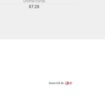
Ultima cursă
07:20
?
Deservită de: