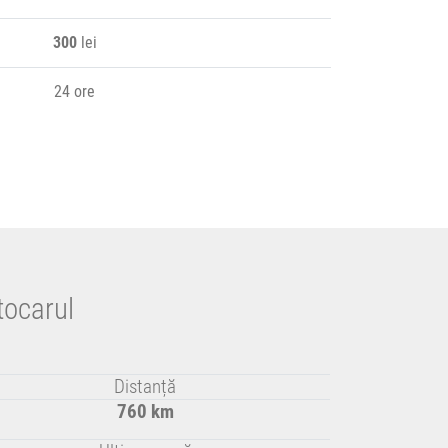
300
lei
24 ore
tocarul
Distanță
760 km