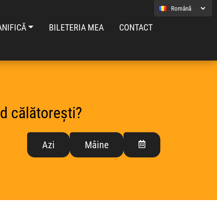
ANIFICĂ
BILETERIA MEA
CONTACT
d călătorești?
Azi
Mâine