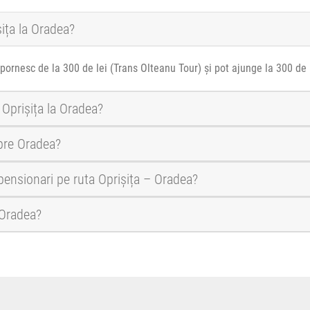
șița la Oradea?
 pornesc de la 300 de lei (Trans Olteanu Tour) și pot ajunge la 300 de 
 Oprișița la Oradea?
spre Oradea?
 pensionari pe ruta Oprișița – Oradea?
i Oradea?