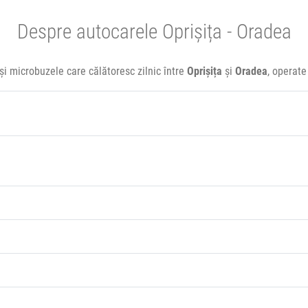
Despre autocarele Oprișița - Oradea
și microbuzele care călătoresc zilnic între
Oprișița
și
Oradea
, operat