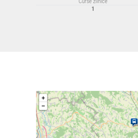
Curse zilnice
1
+
−