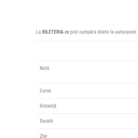
La
BILETERIA.ro
poți cumpăra bilete la autocarele 
Notă
Curse
Distanță
Durată
Zile