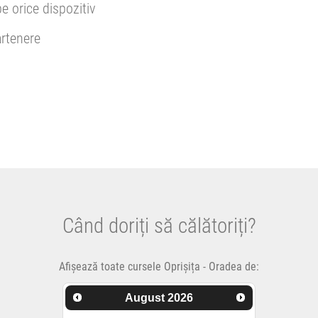
pe orice dispozitiv
rtenere
Când doriți să călătoriți?
Afișează toate cursele Oprișița - Oradea de:
August
2026