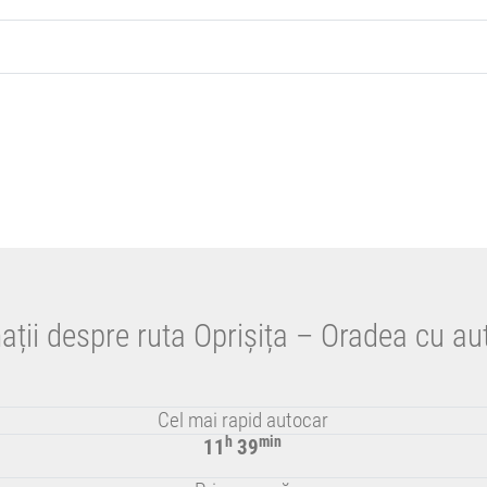
ații despre ruta Oprișița – Oradea cu au
Cel mai rapid autocar
h
min
11
39