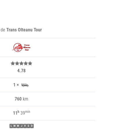
e de
Trans Olteanu Tour
4.78
1 ×
760
km
h
min
11
39
L
M
M
J
V
S
D