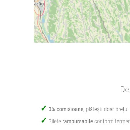
De 
0% comisioane
, plătești doar prețul 
Bilete
rambursabile
conform termen