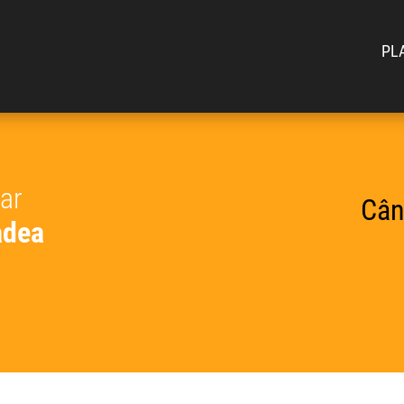
PL
car
Cân
adea