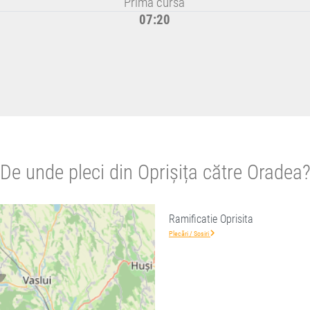
Prima cursă
07:20
De unde pleci din Oprișița către Oradea
Ramificatie Oprisita
Plecări / Sosiri