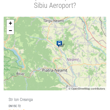
Sibiu Aeroport?
+
−
© OpenStreetMap contributors
Str Ion Creanga
DN15C 72