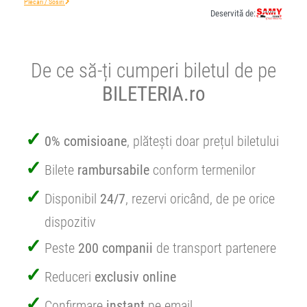
Plecări / Sosiri
Deservită de:
De ce să-ți cumperi biletul de pe
BILETERIA.ro
0% comisioane
, plătești doar prețul biletului
Bilete
rambursabile
conform termenilor
Disponibil
24/7
, rezervi oricând, de pe orice
dispozitiv
Peste
200 companii
de transport partenere
Reduceri
exclusiv online
Confirmare
instant
pe email