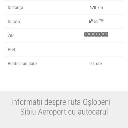
Distanță
470
km
h
min
Durată
6
59
Zile
L
M
M
J
V
S
D
Preț
Politică anulare
24 ore
Informații despre ruta Oșlobeni –
Sibiu Aeroport cu autocarul