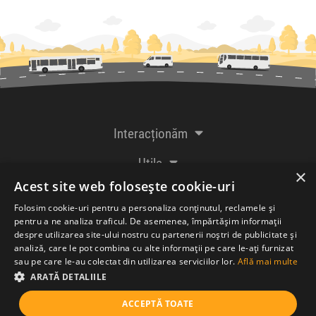
Interacționăm
Utile
×
Acest site web folosește cookie-uri
De la creatorii
Folosim cookie-uri pentru a personaliza conținutul, reclamele și
pentru a ne analiza traficul. De asemenea, împărtășim informații
despre utilizarea site-ului nostru cu partenerii noștri de publicitate și
analiză, care le pot combina cu alte informații pe care le-ați furnizat
Acceptăm plăți cu
sau pe care le-au colectat din utilizarea serviciilor lor.
Află mai multe
ARATĂ DETALIILE
ACCEPTĂ TOATE
© Bileteria SRL 2005-2026 |
Termeni și condiții