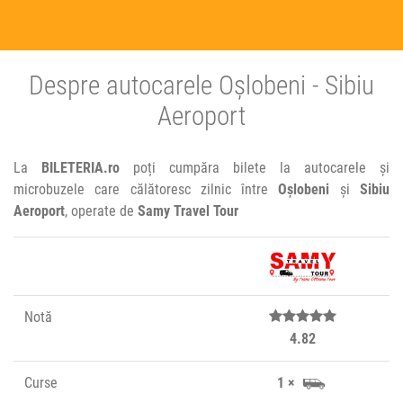
Despre autocarele Oșlobeni - Sibiu
Aeroport
La
BILETERIA.ro
poți cumpăra bilete la autocarele și
microbuzele care călătoresc zilnic între
Oșlobeni
și
Sibiu
Aeroport
, operate de
Samy Travel Tour
Notă
4.82
Curse
1 ×