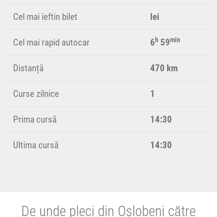
Cel mai ieftin bilet
lei
h
min
Cel mai rapid autocar
6
59
Distanță
470 km
Curse zilnice
1
Prima cursă
14:30
Ultima cursă
14:30
De unde pleci din Oșlobeni către