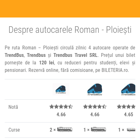
Despre autocarele Roman - Ploiești
Pe ruta Roman – Ploiești circulă zilnic 4 autocare operate de
TrendBus
,
Trendbus
și
Trendbus Travel SRL
. Prețul unui bilet
pornește de la
120 lei
, cu reduceri pentru studenți, elevi și
pensionari. Rezervă online, fără comisioane, pe BILETERIA.ro.
Notă
4.66
4.66
4.65
Curse
2 ×
1 ×
1 ×