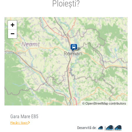
Ploiești?
+
−
© OpenStreetMap contributors
Gara Mare E85
Plecări / Sosiri
Deservită de:
|
|