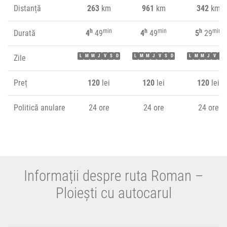
Distanță
263
km
961
km
342
km
h
min
h
min
h
min
Durată
4
49
4
49
5
29
Zile
L
M
M
J
V
S
D
L
M
M
J
V
S
D
L
M
M
J
V
S
Preț
120
lei
120
lei
120
lei
Politică anulare
24 ore
24 ore
24 ore
Informații despre ruta Roman –
Ploiești cu autocarul