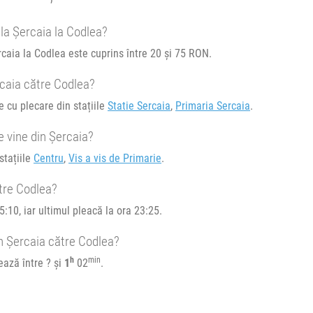
e circulație:
 la Șercaia la Codlea?
M
J
V
S
D
rcaia la Codlea este cuprins între 20 și 75 RON.
rcaia către Codlea?
e cu plecare din stațiile
Statie Sercaia
,
Primaria Sercaia
.
e circulație:
e vine din Șercaia?
M
J
V
S
D
stațiile
Centru
,
Vis a vis de Primarie
.
tre Codlea?
:10, iar ultimul pleacă la ora 23:25.
in Șercaia către Codlea?
h
min
ează între ? și
1
02
.