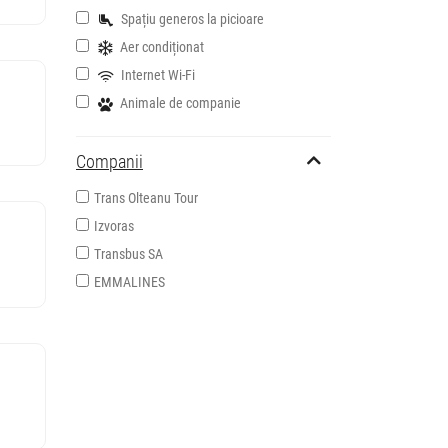
Spațiu generos la picioare
Aer condiționat
Internet Wi-Fi
Animale de companie
Companii
Trans Olteanu Tour
Izvoras
Transbus SA
EMMALINES