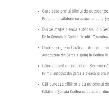
Autocar Transbus SA :
Durată:
Zile d
Fagaras - Brasov
Care este prețul biletul de autocar de
h
min
1
02
L
M
Afiseaza itinerariu
Prețul unei călătorie cu autocarul de la Șe
21:15
Codlea
Centru
Din ce stație pleacă autocarul din Șe
De la Șercaia la Codlea circulă 17 autobuz
Durată:
Zile d
h
min
1
02
Unde oprește în Codlea autocarul car
L
M
Autobuzele din Șercaia ajung în Codlea în 
Când pleacă autocarul din Șercaia că
Primul autobuz din Șercaia pleacă la ora 05
Cât durează călătoria cu autocarul d
Călătoria Șercaia-Codlea cu autocarul, dur