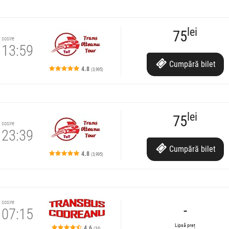
lei
75
sosire
13:59
Cumpără
bilet
4.8
(3,995)
lei
75
sosire
23:39
Cumpără
bilet
4.8
(3,995)
re.
sosire
-
07:15
Lipsă preț
4.6
(34)