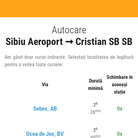
Autocare
Sibiu Aeroport ➞ Cristian SB SB
Am găsit doar curse indirecte. Selectați localitatea de legătură
pentru a vedea toate cursele:
Schimbare în
Durată
Via
aceeași
minimă
stație
h
2
Sebes, AB
Da
min
28
h
2
Ucea de Jos, BV
Da
min
40