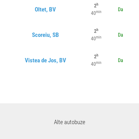
h
2
Oltet, BV
Da
min
40
h
2
Scoreiu, SB
Da
min
40
h
2
Vistea de Jos, BV
Da
min
40
Alte autobuze