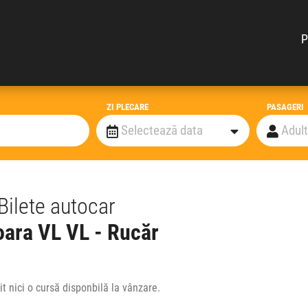
P
ZI PLECARE
PASAGERI
Bilete autocar
oara VL VL - Rucăr
t nici o cursă disponbilă la vânzare.