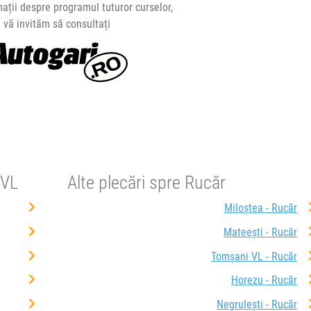
ații despre programul tuturor curselor,
vă invităm să consultați
 VL
Alte plecări spre Rucăr
Miloștea - Rucăr
Mateești - Rucăr
Tomșani VL - Rucăr
Horezu - Rucăr
Negrulești - Rucăr