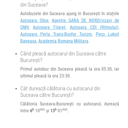
din Suceava?
Autobuzele din Suceava ajung în București în stațiile
Autogara Obor
,
Agentie GARA DE NORD/vizavi de
OMV
,
Autogara Filaret
,
Autogara CDI (Ritmului)
,
Autogara Perla Trans-Bosfor Turizm
,
Peco Lukoil
Baneasa
,
Academia Romana Militara
.
Când pleacă autocarul din Suceava către
București?
Primul autobuz din Suceava pleacă la ora 05:30, iar
ultimul pleacă la ora 23:30.
Cât durează călătoria cu autocarul din
Suceava către București?
Călătoria Suceava-București cu autocarul, durează
h
min
h
min
între
6
10
și
13
01
.