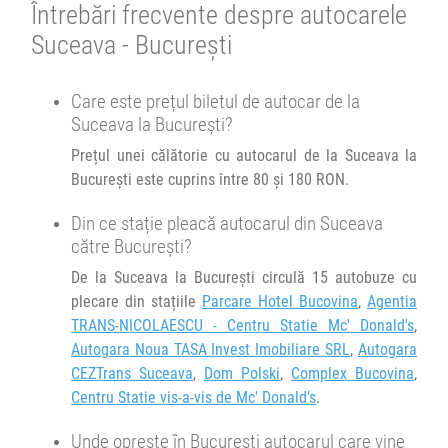
Se pot face rezervări înainte de a începe cursa.
Întrebări frecvente despre autocarele
Durată:
Zile de circulație:
Afiseaza itinerariu
h
min
7
29
Suceava - București
L
M
M
J
V
S
D
23:30
Suceava
Centru Statie vis-a-vis de Mc' Donald's
+1 zi
06:00
București
Autogara Obor
Autocar Compania RVG :
Care este prețul biletul de autocar de la
Darabani - Bucuresti
Durată:
Zile de circulație:
Suceava la București?
h
min
7
15
L
M
M
J
V
S
D
Prețul unei călătorie cu autocarul de la Suceava la
Afiseaza itinerariu
București este cuprins între 80 și 180 RON.
+1 zi
06:45
București
Autogara Obor
Din ce stație pleacă autocarul din Suceava
către București?
Durată:
Zile de circulație:
De la Suceava la București circulă 15 autobuze cu
h
min
7
15
L
M
M
J
V
S
D
plecare din stațiile
Parcare Hotel Bucovina
,
Agentia
TRANS-NICOLAESCU - Centru Statie Mc' Donald's
,
Autogara Noua TASA Invest Imobiliare SRL
,
Autogara
CEZTrans Suceava
,
Dom Polski
,
Complex Bucovina
,
Centru Statie vis-a-vis de Mc' Donald's
.
Unde oprește în București autocarul care vine