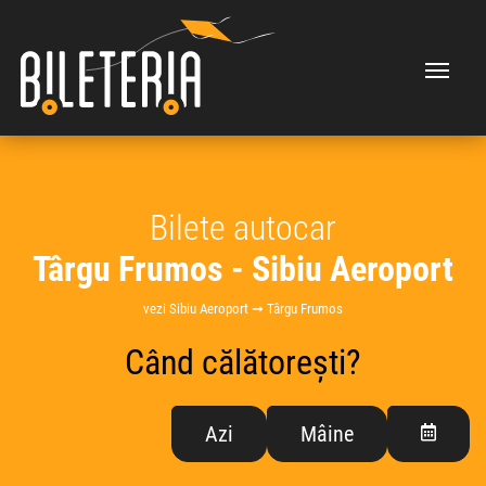
Bilete autocar
Târgu Frumos - Sibiu Aeroport
vezi Sibiu Aeroport ➞ Târgu Frumos
Când călătorești?
Azi
Mâine