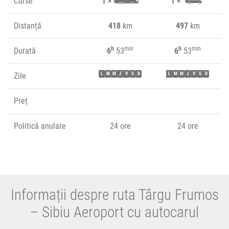
Curse
1 ×
1 ×
Distanță
418
km
497
km
h
min
h
min
Durată
6
53
6
53
Zile
L
M
M
J
V
S
D
L
M
M
J
V
S
D
Preț
Politică anulare
24 ore
24 ore
Informații despre ruta Târgu Frumos
– Sibiu Aeroport cu autocarul