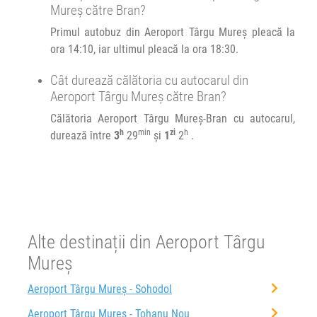
Mureș către Bran?
Primul autobuz din Aeroport Târgu Mureș pleacă la
Durată:
Zile de circulație:
ora 14:10, iar ultimul pleacă la ora 18:30.
h
min
3
29
L
M
M
J
V
S
D
Cât durează călătoria cu autocarul din
Aeroport Târgu Mureș către Bran?
Călătoria Aeroport Târgu Mureș-Bran cu autocarul,
h
min
zi
h
durează între
3
29
și
1
2
.
Alte destinații din Aeroport Târgu
Mureș
Aeroport Târgu Mureș - Sohodol
Aeroport Târgu Mureș - Tohanu Nou