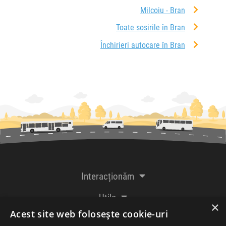
Milcoiu - Bran
Toate sosirile în Bran
Închirieri autocare în Bran
Interacționăm
Utile
×
Acest site web folosește cookie-uri
De la creatorii