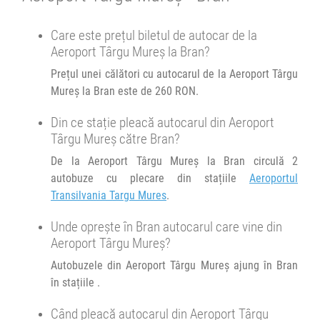
Targu Mures
Afiseaza itinerariu
Care este prețul biletul de autocar de la
Minivan ViaElite :
Aeroport Târgu Mureș la Bran?
Cluj-Napoca - Brasov
17:25
Brașov
Sala sporturilor
Prețul unei călători cu autocarul de la Aeroport Târgu
Transbodare asigurată de operator.
Mureș la Bran este de 260 RON.
Afiseaza itinerariu
16:30
Brașov
Hotel Kronwell
Din ce stație pleacă autocarul din Aeroport
Minivan ViaElite :
Târgu Mureș către Bran?
21:30
Brașov
Sala sporturilor
Bran Retur
De la Aeroport Târgu Mureș la Bran circulă 2
Transbodare asigurată de operator.
autobuze cu plecare din stațiile
Aeroportul
21:30
Brașov
Hotel Kronwell
Afiseaza itinerariu
Transilvania Targu Mures
.
Minivan ViaElite :
Unde oprește în Bran autocarul care vine din
Bran Retur
17:00
Bran
La adresa
Aeroport Târgu Mureș?
Autobuzele din Aeroport Târgu Mureș ajung în Bran
Durată:
Zile de circulație:
Afiseaza itinerariu
în stațiile .
zi
h
1
2
L
M
M
J
V
S
D
Când pleacă autocarul din Aeroport Târgu
22:00
Bran
La adresa