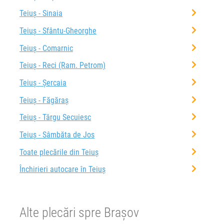
Teiuș - Sinaia
Teiuș - Sfântu-Gheorghe
Teiuș - Comarnic
Teiuș - Reci (Ram. Petrom)
Teiuș - Șercaia
Teiuș - Făgăraș
Teiuș - Târgu Secuiesc
Teiuș - Sâmbăta de Jos
Toate plecările din Teiuș
Închirieri autocare în Teiuș
Alte plecări spre Brașov