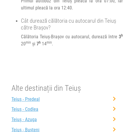
Primul autobuz din Teiuș pleacă la ora 07:00, iar
ultimul pleacă la ora 12:40.
Cât durează călătoria cu autocarul din Teiuș
către Brașov?
h
Călătoria Teiuș-Brașov cu autocarul, durează între
3
min
h
min
20
și
7
14
.
Alte destinații din Teiuș
Teiuș - Predeal
Teiuș - Codlea
Teiuș - Azuga
Teiuș - Bușteni