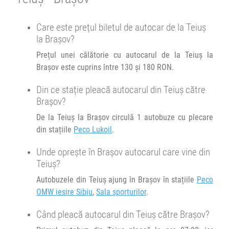
Transbodare asigurată de operator.
12:40
Teiuș
Peco Lukoil
13:00
Cluj Napoca
Benzinarie Rompetrol (Calea
16:20
Brașov
Peco OMW iesire Sibiu
Care este prețul biletul de autocar de la Teiuș
Turzii)
la Brașov?
Microbuz COFTURISTIK :
COF
FLORESTI(CJ)-CLUJ-BRAILA
Minivan JetCab :
COF
Durată:
Zile de circulație:
Prețul unei călătorie cu autocarul de la Teiuș la
h
min
3:1 Cluj - Brasov
3
50
Brașov este cuprins între 130 și 180 RON.
L
M
M
J
V
S
D
Afiseaza itinerariu
Din ce stație pleacă autocarul din Teiuș către
Afiseaza itinerariu
Brașov?
16:35
Brașov
Peco OMW iesire Sibiu
De la Teiuș la Brașov circulă 1 autobuze cu plecare
17:15
Brașov
Sala sporturilor
din stațiile
Peco Lukoil
.
Durată:
Zile de circulație:
h
min
3
55
L
M
M
J
V
S
D
Durată:
Zile de circulație:
Unde oprește în Brașov autocarul care vine din
h
min
7
14
L
M
M
J
V
S
D
Teiuș?
Autobuzele din Teiuș ajung în Brașov în stațiile
Peco
OMW iesire Sibiu
,
Sala sporturilor
.
Când pleacă autocarul din Teiuș către Brașov?