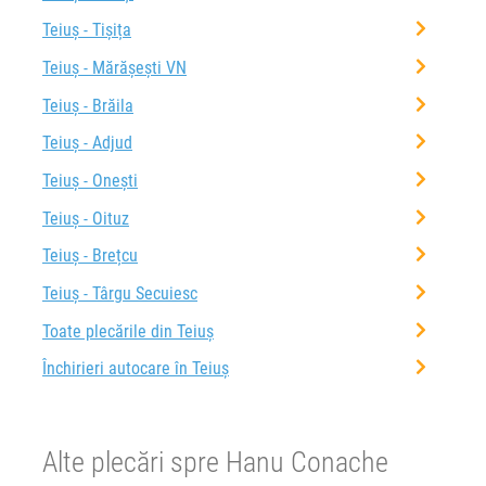
Teiuș - Tișița
Teiuș - Mărășești VN
Teiuș - Brăila
Teiuș - Adjud
Teiuș - Onești
Teiuș - Oituz
Teiuș - Brețcu
Teiuș - Târgu Secuiesc
Toate plecările din Teiuș
Închirieri autocare în Teiuș
Alte plecări spre Hanu Conache