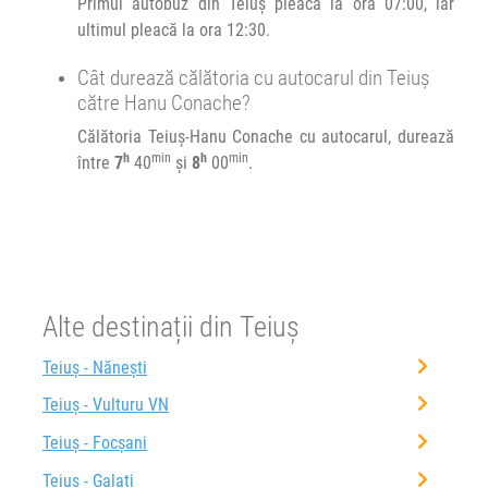
Primul autobuz din Teiuș pleacă la ora 07:00, iar
ultimul pleacă la ora 12:30.
Cât durează călătoria cu autocarul din Teiuș
către Hanu Conache?
Călătoria Teiuș-Hanu Conache cu autocarul, durează
h
min
h
min
între
7
40
și
8
00
.
Alte destinații din Teiuș
Teiuș - Nănești
Teiuș - Vulturu VN
Teiuș - Focșani
Teiuș - Galați