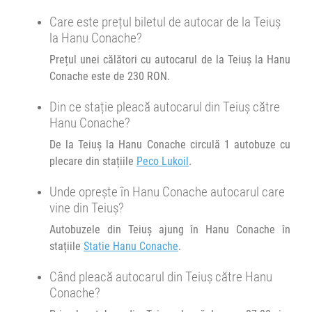
12:30
Teiuș
Peco Lukoil
Care este prețul biletul de autocar de la Teiuș
Durată:
Zile de circulație:
la Hanu Conache?
Microbuz EMMALINES :
h
min
7
40
EMA
FLORESTI(CJ)-BRĂILA
L
M
M
J
V
S
D
EMA
Prețul unei călători cu autocarul de la Teiuș la Hanu
Conache este de 230 RON.
Afiseaza itinerariu
Din ce stație pleacă autocarul din Teiuș către
Hanu Conache?
20:30
Hanu Conache
Statie Hanu Conache
De la Teiuș la Hanu Conache circulă 1 autobuze cu
plecare din stațiile
Peco Lukoil
.
Durată:
Zile de circulație:
h
min
8
00
L
M
M
J
V
S
D
Unde oprește în Hanu Conache autocarul care
vine din Teiuș?
Autobuzele din Teiuș ajung în Hanu Conache în
stațiile
Statie Hanu Conache
.
Când pleacă autocarul din Teiuș către Hanu
Conache?