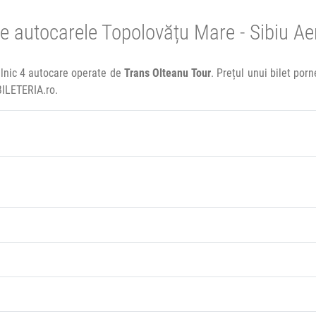
e autocarele Topolovățu Mare - Sibiu Ae
ilnic 4 autocare operate de
Trans Olteanu Tour
. Prețul unui bilet por
BILETERIA.ro.