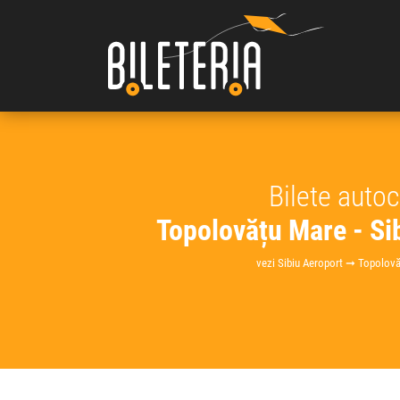
Bilete auto
Topolovățu Mare - Si
vezi Sibiu Aeroport ➞ Topolov