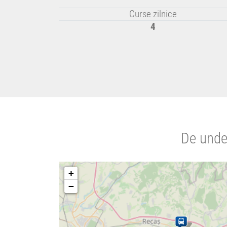
Curse zilnice
4
De unde
+
−