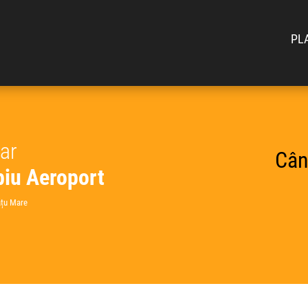
PL
car
Cân
biu Aeroport
ățu Mare