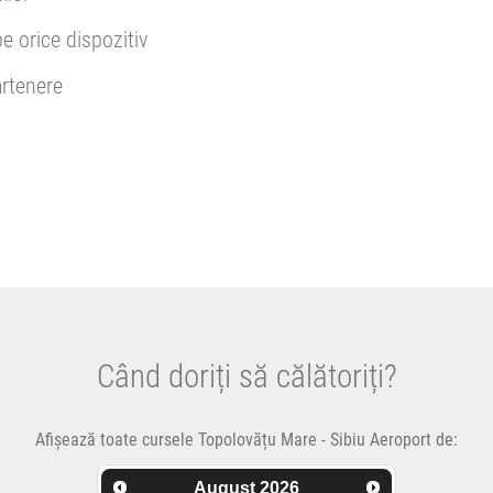
pe orice dispozitiv
rtenere
Când doriți să călătoriți?
Afișează toate cursele Topolovățu Mare - Sibiu Aeroport de:
August
2026