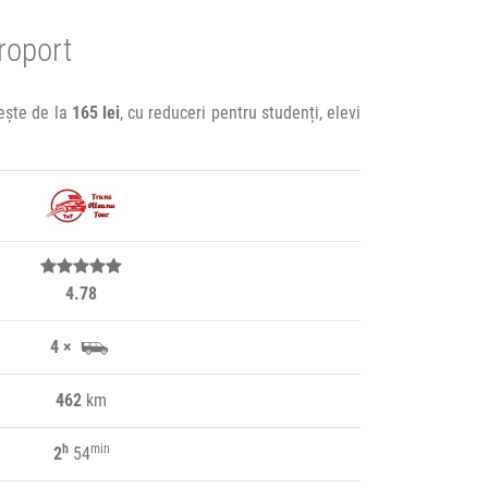
roport
nește de la
165 lei
, cu reduceri pentru studenți, elevi
4.78
4 ×
462
km
h
min
2
54