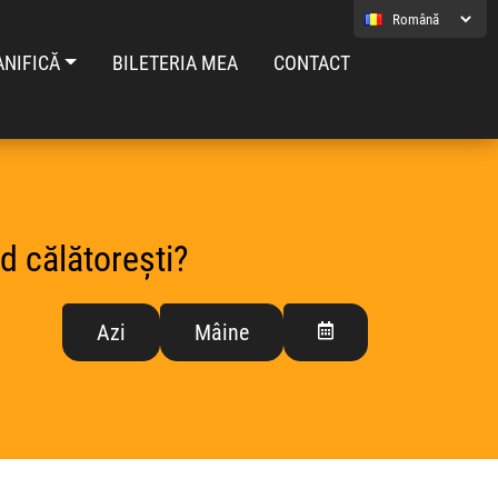
ANIFICĂ
BILETERIA MEA
CONTACT
d călătorești?
Azi
Mâine