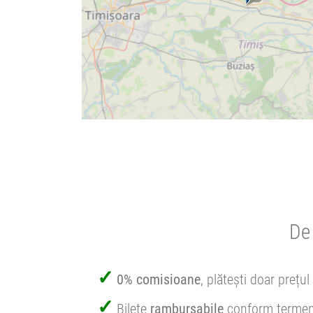
De 
0% comisioane
, plătești doar prețul 
Bilete
rambursabile
conform termen