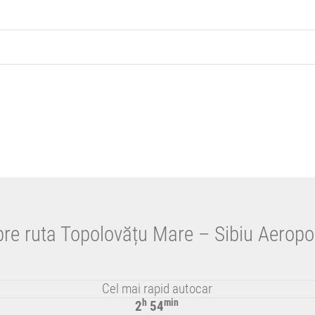
pre ruta Topolovățu Mare – Sibiu Aeropo
Cel mai rapid autocar
h
min
2
54