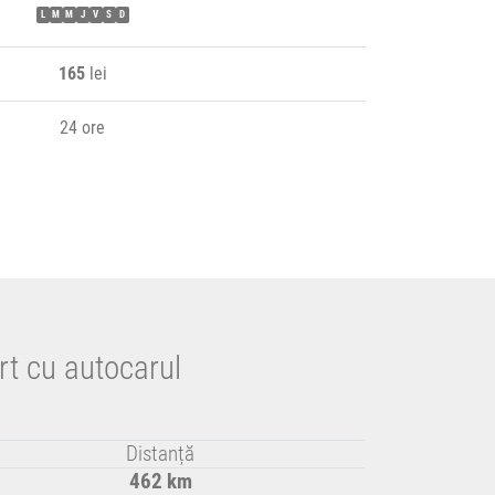
L
M
M
J
V
S
D
165
lei
24 ore
rt cu autocarul
Distanță
462 km