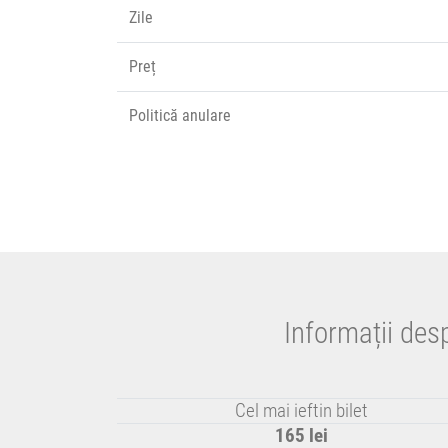
Zile
Preț
Politică anulare
Informații des
Cel mai ieftin bilet
165 lei