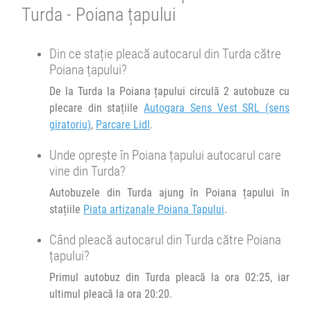
05:35
Brașov
Sala sporturilor
Se pot face rezervări cu minim o oră înainte de îmbarcare.
Turda - Poiana țapului
Transbodare asigurată de operator.
20:20
Turda
Autogara Sens Vest SRL (sens giratoriu)
Din ce stație pleacă autocarul din Turda către
05:45
Brașov
Sala sporturilor
Poiana țapului?
Minivan Olteanu Travel :
Minivan Trans Olteanu Tour :
Oradea Cluj Brasov
De la Turda la Poiana țapului circulă 2 autobuze cu
Brasov Târgoviște Craiova
plecare din stațiile
Autogara Sens Vest SRL (sens
Afiseaza itinerariu
giratoriu)
,
Parcare Lidl
.
Afiseaza itinerariu
Unde oprește în Poiana țapului autocarul care
23:30
Brașov
Sala sporturilor
vine din Turda?
06:45
Poiana țapului
Piata artizanale Poiana Tapului
Autobuzele din Turda ajung în Poiana țapului în
Transbodare asigurată de operator.
stațiile
Piata artizanale Poiana Tapului
.
01:00
Brașov
Benzinarie Petrom
Durată:
Zile de circulație:
h
min
4
18
L
M
M
J
V
S
D
Când pleacă autocarul din Turda către Poiana
Minivan Transfer Low Cost :
țapului?
TLC-OTP-T1
MCiuc - Fg - TgS - SfG - BV - OTP - BBU
TLC-
Primul autobuz din Turda pleacă la ora 02:25, iar
OTP-
ultimul pleacă la ora 20:20.
T1
Afiseaza itinerariu