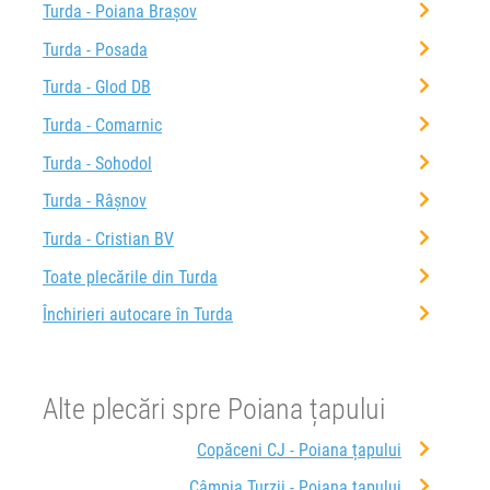
Turda - Poiana Brașov
Turda - Posada
Turda - Glod DB
Turda - Comarnic
Turda - Sohodol
Turda - Râşnov
Turda - Cristian BV
Toate plecările din Turda
Închirieri autocare în Turda
Alte plecări spre Poiana țapului
Copăceni CJ - Poiana țapului
Câmpia Turzii - Poiana țapului