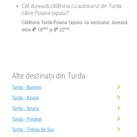
Cât durează călătoria cu autocarul din Turda
către Poiana țapului?
01:45
Poiana țapului
Piata artizanale Poiana Tapului
Călătoria Turda-Poiana țapului cu autocarul, durează
h
min
h
min
între
4
18
și
5
22
.
Durată:
Zile de circulație:
h
min
5
22
L
M
M
J
V
S
D
Alte destinații din Turda
Turda - Bușteni
Turda - Azuga
Turda - Sinaia
Turda - Predeal
Turda - Timișu de Sus