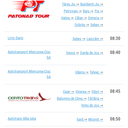
Târgu Jiu
Bumbești-Jiu
Petroșani
Baru
Pui
Hațeg
Călan
Simeria
Orăștie
Sebeș
Livio Dario
08:30
Sebeș
Lancrăm
Autotransport Miercurea-Ciuc
08:40
Șeușa
Oarda de Jos
SA
Autotransport Miercurea-Ciuc
Hăpria
Teleac
SA
08:45
Cugir
Vinerea
Șibot
Balomiru de Cîmp
Tărtăria
Vințu de Jos
Autotrans Alba Iulia
08:50
Șard
Micești