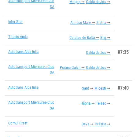
Autotransport Miercurea-Ciuc
Mogoș
Galda de Jos
SA
Inter Star
Almașu Mare
Zlatna
Titanic Anda
Cetatea de Baltă
Blaj
Autotrans Alba Iulia
07:35
Galda de Jos
Autotransport Miercurea-Ciuc
Poiana Galzii
Galda de Jos
SA
Autotrans Alba Iulia
07:40
Șard
Micești
Autotransport Miercurea-Ciuc
Hăpria
Teleac
SA
Cornul Prest
Deva
Orăștie