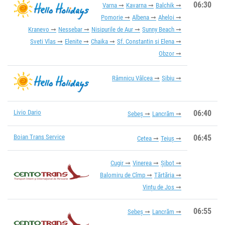
06:30
Varna
Kavarna
Balchik
Pomorie
Albena
Aheloi
Kranevo
Nessebar
Nisipurile de Aur
Sunny Beach
Sveti Vlas
Elenite
Chaika
Sf. Constantin si Elena
Obzor
Râmnicu Vâlcea
Sibiu
Livio Dario
06:40
Sebeș
Lancrăm
Boian Trans Service
06:45
Cetea
Teiuș
Cugir
Vinerea
Șibot
Balomiru de Cîmp
Tărtăria
Vințu de Jos
06:55
Sebeș
Lancrăm