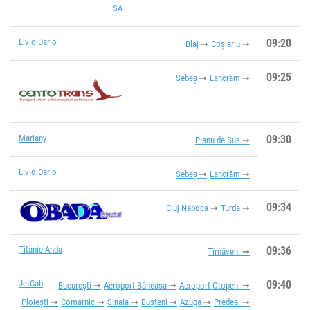
SA
Livio Dario
09:20
Blaj
Coșlariu
09:25
Sebeș
Lancrăm
Mariany
09:30
Pianu de Sus
Livio Dario
Sebeș
Lancrăm
09:34
Cluj Napoca
Turda
Titanic Anda
09:36
Tîrnăveni
JetCab
09:40
București
Aeroport Băneasa
Aeroport Otopeni
Ploiești
Comarnic
Sinaia
Bușteni
Azuga
Predeal