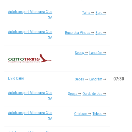
Autotransport Miercurea-Ciuc
Talna
Șard
SA
Autotransport Miercurea-Ciuc
Bucerdea Vinoas
Șard
SA
Sebeș
Lancrăm
Livio Dario
07:30
Sebeș
Lancrăm
Autotransport Miercurea-Ciuc
Șeușa
Oarda de Jos
SA
Autotransport Miercurea-Ciuc
Ghirbom
Teleac
SA