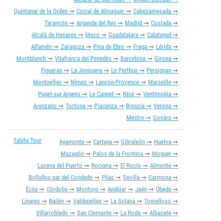
Quintanar de la Orden
Corral de Almaguer
Cabezamesada
Tarancón
Arganda del Rey
Madrid
Coslada
Alcalá de Henares
Meco
Guadalajara
Calatayud
Alfamén
Zaragoza
Pina de Ebro
Fraga
Lérida
Montblanch
Vilafranca del Penedès
Barcelona
Girona
Figueras
La Jonquera
Le Perthus
Perpignan
Montpellier
Nîmes
Lançon-Provence
Marseille
Puget-sur Argens
Le Cannet
Nice
Ventimiglia
Arenzano
Tortona
Piacenza
Brescia
Verona
Mestre
Gonàrs
Tabita Tour
Ayamonte
Cartaya
Gibraleón
Huelva
Mazagón
Palos de la Frontera
Moguer
Lucena del Puerto
Rociana
El Rocío
Almonte
Bollullos par del Condado
Pilas
Sevilla
Carmona
Écija
Córdoba
Montoro
Andújar
Jaén
Úbeda
Linares
Bailén
Valdepeñas
La Solana
Tomelloso
Villarrobledo
San Clemente
La Roda
Albacete