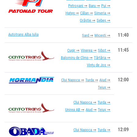
Petroșani
Baru
Pui
Hațeg
Călan
Simeria
Orăștie
Sebeș
Autotrans Alba Iulia
11:40
Șard
Micești
11:45
Cugir
Vinerea
Șibot
Balomiru de Cîmp
Tărtăria
Vințu de Jos
12:00
Cluj Napoca
Turda
Aiud
Teiuș
Cluj Napoca
Turda
Unirea AB
Aiud
Teiuș
12:09
Cluj Napoca
Turda