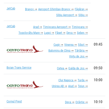
JetCab
Brașov
Aeroport Ghimbav-Brașov
Făgăraș
Sibiu Aeroport
Sibiu
JetCab
Arad
Timișoara Aeroport
Timișoara
Topolovățu Mare
Lugoj
Făget
Deva
Sebeș
09:45
Cugir
Vinerea
Șibot
Balomiru de Cîmp
Tărtăria
Vințu de Jos
Boian Trans Service
09:50
Cetea
Galda de Jos
10:00
Cluj Napoca
Turda
Unirea AB
Aiud
Teiuș
Cornul Prest
10:10
Deva
Orăștie