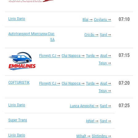
Livio Dario
07:10
Blaj
Coșlariu
Autotransport Miercurea-Ciuc
Cricău
Șard
SA
07:15
Florești CJ
Cluj Napoca
Turda
Aiud
Teiuș
COFTURISTIK
07:20
Florești CJ
Cluj Napoca
Turda
Aiud
Teiuș
Livio Dario
07:25
Lunca Ampoiței
Șard
Super Trans
Ighiel
Șard
Livio Dario
Mihalț
Sîntimbru