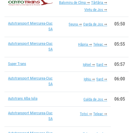
Balomiru de Cîmp
Tărtăria
Vințu de Jos
Autotransport Miercurea-Ciuc
05:50
Șeușa
Oarda de Jos
SA
Autotransport Miercurea-Ciuc
05:55
Hăpria
Teleac
SA
Super Trans
05:57
Ighiel
Șard
Autotransport Miercurea-Ciuc
06:00
Ighiu
Șard
SA
Autotrans Alba Iulia
06:05
Galda de Jos
Autotransport Miercurea-Ciuc
Totoi
Teleac
SA