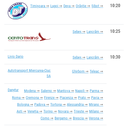
10:20
Timișoara
Lugoj
Deva
Orăștie
Șibot
10:25
Sebeș
Lancrăm
Livio Dario
10:30
Sebeș
Lancrăm
Autotransport Miercurea-Ciuc
Ghirbom
Teleac
SA
Danytur
Modena
Salerno
Mantova
Napoli
Parma
Roma
Cremona
Firenze
Piacenza
Prato
Pavia
Bologna
Padova
Tortona
Alessandria
Mirano
Asti
Veneția
Torino
Novara
Trieste
Milano
Como
Bergamo
Brescia
Verona