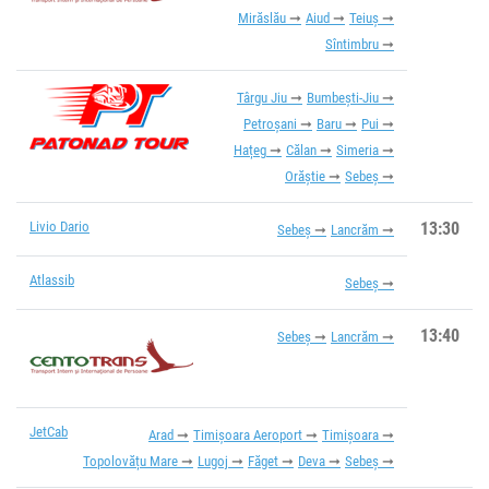
Mirăslău
Aiud
Teiuș
Sîntimbru
Târgu Jiu
Bumbești-Jiu
Petroșani
Baru
Pui
Hațeg
Călan
Simeria
Orăștie
Sebeș
Livio Dario
13:30
Sebeș
Lancrăm
Atlassib
Sebeș
13:40
Sebeș
Lancrăm
JetCab
Arad
Timișoara Aeroport
Timișoara
Topolovățu Mare
Lugoj
Făget
Deva
Sebeș