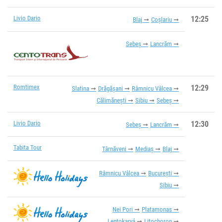
Livio Dario
12:25
Blaj
Coșlariu
Sebeș
Lancrăm
Romtimex
12:29
Slatina
Drăgășani
Râmnicu Vâlcea
Călimănești
Sibiu
Sebeș
Livio Dario
12:30
Sebeș
Lancrăm
Tabita Tour
Târnăveni
Mediaș
Blaj
Râmnicu Vâlcea
București
Sibiu
Nei Pori
Platamonas
Leptokaryá
Litochoron