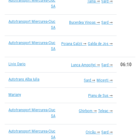
Autotransport Miercurea-Ciuc
Talna
Șard
SA
Autotransport Miercurea-Ciuc
Bucerdea Vinoas
Șard
SA
Autotransport Miercurea-Ciuc
Poiana Galzii
Galda de Jos
SA
Livio Dario
06:10
Lunca Ampoiței
Șard
Autotrans Alba Iulia
Șard
Micești
Mariany
Pianu de Sus
Autotransport Miercurea-Ciuc
Ghirbom
Teleac
SA
Autotransport Miercurea-Ciuc
Cricău
Șard
SA