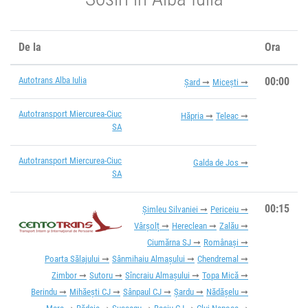
De la
Ora
Autotrans Alba Iulia
00:00
Șard
Micești
Autotransport Miercurea-Ciuc
Hăpria
Teleac
SA
Autotransport Miercurea-Ciuc
Galda de Jos
SA
00:15
Șimleu Silvaniei
Periceiu
Vârșolț
Hereclean
Zalău
Ciumărna SJ
Românași
Poarta Sălajului
Sânmihaiu Almașului
Chendremal
Zimbor
Sutoru
Sîncraiu Almașului
Topa Mică
Berindu
Mihăești CJ
Sânpaul CJ
Șardu
Nădășelu