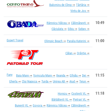
Balomiru de Cîmp
Tărtăria
Vințu de Jos
10:49
Râmnicu Vâlcea
Călimănești
Căciulata
Sibiu
Sebeș
Expert Travel
11:00
Olimpic Beach
Paralia Katerini
Călan
Orăștie
Fany
11:15
Baia Mare
Șomcuta Mare
Ileanda
Gîlgău
Dej
Gherla
Cluj Napoca
Turda
Unirea AB
Aiud
Teiuș
11:18
Horezu
Costești VL
Bărbătești VL
Pietrari VL
Bunești VL
Govora
Râmnicu Vâlcea
Călimănești