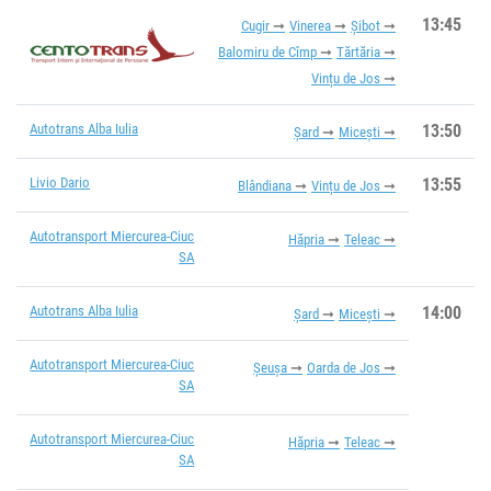
13:45
Cugir
Vinerea
Șibot
Balomiru de Cîmp
Tărtăria
Vințu de Jos
Autotrans Alba Iulia
13:50
Șard
Micești
Livio Dario
13:55
Blândiana
Vințu de Jos
Autotransport Miercurea-Ciuc
Hăpria
Teleac
SA
Autotrans Alba Iulia
14:00
Șard
Micești
Autotransport Miercurea-Ciuc
Șeușa
Oarda de Jos
SA
Autotransport Miercurea-Ciuc
Hăpria
Teleac
SA