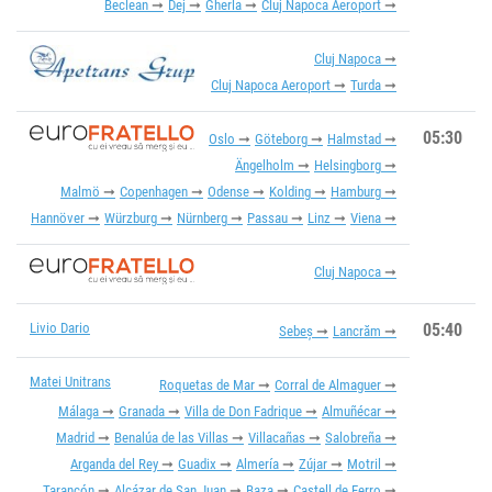
Beclean
Dej
Gherla
Cluj Napoca Aeroport
Cluj Napoca
Cluj Napoca Aeroport
Turda
05:30
Oslo
Göteborg
Halmstad
Ängelholm
Helsingborg
Malmö
Copenhagen
Odense
Kolding
Hamburg
Hannöver
Würzburg
Nürnberg
Passau
Linz
Viena
Cluj Napoca
Livio Dario
05:40
Sebeș
Lancrăm
Matei Unitrans
Roquetas de Mar
Corral de Almaguer
Málaga
Granada
Villa de Don Fadrique
Almuñécar
Madrid
Benalúa de las Villas
Villacañas
Salobreña
Arganda del Rey
Guadix
Almería
Zújar
Motril
Tarancón
Alcázar de San Juan
Baza
Castell de Ferro