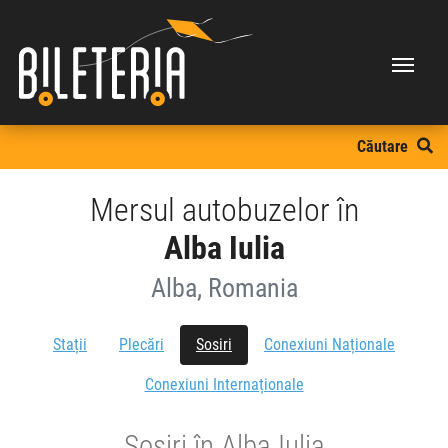
Căutare
Mersul autobuzelor în
Alba Iulia
Alba, Romania
Stații
Plecări
Sosiri
Conexiuni Naționale
Conexiuni Internaționale
Sosiri în Alba Iulia