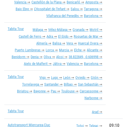
Valencia
Castellón de la Plana
Benicarló
Amposta
Baix Ebre
L'Hospitalet de l'Infant
Salou
Tarragona
Vilafranca del Penedès
Barcelona
Tabita Tour
Málaga
Vélez-Málaga
Granada
Motril
Castell de Ferro
Adra
El Ejido
Roquetas de Mar
Almería
Balisa
Vera
Huercal Overa
Puerto Lumbreras
Lorca
Murcia
Elche
Alicante
Benidorm
Denia
Oliva
Alcoi
38.822849, -0.606998
Aielo de Malferit
Játiva
Valencia
Barcelona
Tabita Tour
Vigo
Lugo
León
Oviedo
Gijón
Torrelavega
Santander
Bilbao
San Sebastián
Biriatou
Bayonne
Pau
Toulouse
Carcassonne
Narbonne
Tabita Tour
Arad
Autotransport Miercurea-Ciuc
09:10
Totoi
Teleac