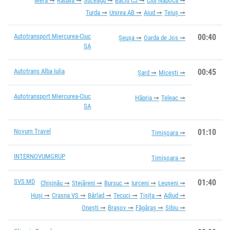
Mera
Rădaia
Suceagu
Baciu CJ
Cluj Napoca
Turda
Unirea AB
Aiud
Teiuș
Autotransport Miercurea-Ciuc
00:40
Șeușa
Oarda de Jos
SA
Autotrans Alba Iulia
00:45
Șard
Micești
Autotransport Miercurea-Ciuc
Hăpria
Teleac
SA
Novum Travel
01:10
Timișoara
INTERNOVUMGRUP
Timișoara
SVS.MD
01:40
Chișinău
Stejăreni
Bursuc
Iurceni
Leușeni
Huși
Crasna VS
Bârlad
Tecuci
Tișița
Adjud
Onești
Brașov
Făgăraș
Sibiu