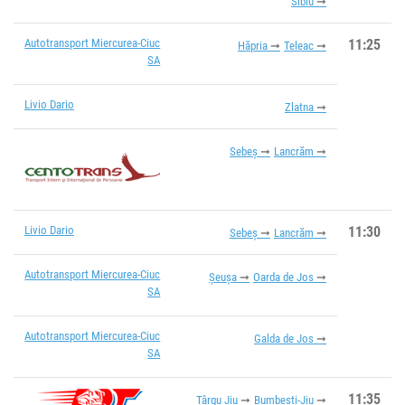
Sibiu
Autotransport Miercurea-Ciuc
11:25
Hăpria
Teleac
SA
Livio Dario
Zlatna
Sebeș
Lancrăm
Livio Dario
11:30
Sebeș
Lancrăm
Autotransport Miercurea-Ciuc
Șeușa
Oarda de Jos
SA
Autotransport Miercurea-Ciuc
Galda de Jos
SA
11:35
Târgu Jiu
Bumbești-Jiu