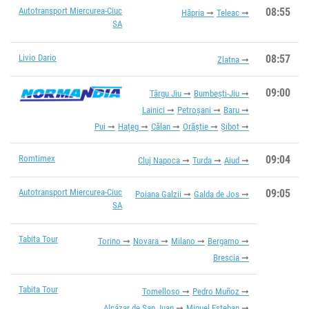
Autotransport Miercurea-Ciuc
08:55
Hăpria
Teleac
SA
Livio Dario
08:57
Zlatna
09:00
Târgu Jiu
Bumbești-Jiu
Lainici
Petroșani
Baru
Pui
Hațeg
Călan
Orăștie
Șibot
Romtimex
09:04
Cluj Napoca
Turda
Aiud
Autotransport Miercurea-Ciuc
09:05
Poiana Galzii
Galda de Jos
SA
Tabita Tour
Torino
Novara
Milano
Bergamo
Brescia
Tabita Tour
Tomelloso
Pedro Muñoz
Alcázar de San Juan
Miguel Esteban