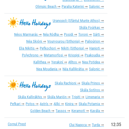
Olimpic Beach
Paralia Katerini
Salonic
Uranopoli (Sfântul Munte Athos)
Skála Foúrkas
Néos Marmarás
Néa Ródha
Posidi
Toroni
Sárti
Néa Skióni
Vourvourou (Sithonia)
Palioúrion
Elia Nikitis
Pefkochori
Nikiti (Sithonia)
Hanioti
Polychrono
Metamorfosi
Kriopigi
Psakoudia
Kallithea
Yerakiní
Afitos
Nea Potidea
Nea Moudania
Néa Kallikrátia
Salonic
Skala Rachioni
Skala Prinos
Skála Sotíros
Skála Kallirákhis
Skála Marión
Tripiti
Limenaria
Pefkari
Potos
Astrís
Alíki
Kinira
Skala Potamia
Golden Beach
Tassos
Keramotí
Kavála
Cornul Prest
12:35
Cluj Napoca
Turda