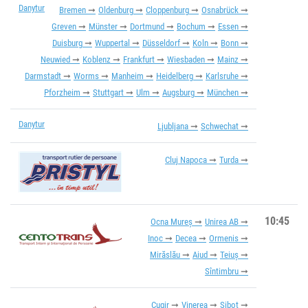
Danytur
Bremen
Oldenburg
Cloppenburg
Osnabrück
Greven
Münster
Dortmund
Bochum
Essen
Duisburg
Wuppertal
Düsseldorf
Koln
Bonn
Neuwied
Koblenz
Frankfurt
Wiesbaden
Mainz
Darmstadt
Worms
Manheim
Heidelberg
Karlsruhe
Pforzheim
Stuttgart
Ulm
Augsburg
München
Danytur
Ljubljana
Schwechat
Cluj Napoca
Turda
10:45
Ocna Mureș
Unirea AB
Inoc
Decea
Ormenis
Mirăslău
Aiud
Teiuș
Sîntimbru
Cugir
Vinerea
Șibot