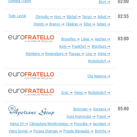
Olimpia Travel
02:00
Borș
Tudo Lavial
02:55
Chișinău
Huși
Bârlad
Tecuci
Adjud
Onești
Brașov
Făgăraș
Sibiu
Sebeș
03:00
Bruxelles
Liège
Aachen
Koln
Frankfurt
Würzburg
Nürnberg
Regensburg
Passau
Linz
Viena
Nickelsdorf
Cluj Napoca
Graz
Viena
Nickelsdorf
05:00
Botoșani
Suceava
Gura Humorului
Frasin
Vama SV
Câmpulung Moldovenesc
Pojorâta
Iacobeni
Vatra Dornei
Poiana Stampei
Prundu Bârgaului
Bistrița