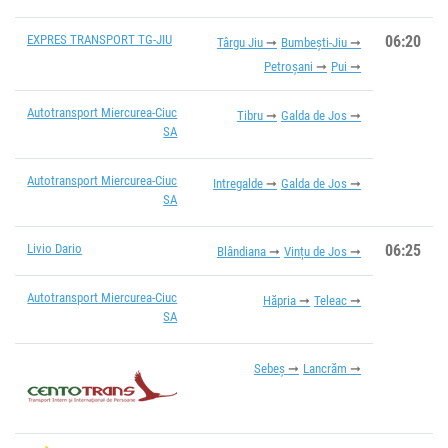
EXPRES TRANSPORT TG-JIU
06:20
Târgu Jiu
Bumbești-Jiu
Petroșani
Pui
Autotransport Miercurea-Ciuc
Tibru
Galda de Jos
SA
Autotransport Miercurea-Ciuc
Intregalde
Galda de Jos
SA
Livio Dario
06:25
Blândiana
Vințu de Jos
Autotransport Miercurea-Ciuc
Hăpria
Teleac
SA
Sebeș
Lancrăm