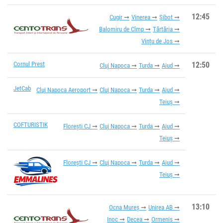
12:45
Cugir
Vinerea
Șibot
Balomiru de Cîmp
Tărtăria
Vințu de Jos
Cornul Prest
12:50
Cluj Napoca
Turda
Aiud
JetCab
Cluj Napoca Aeroport
Cluj Napoca
Turda
Aiud
Teiuș
COFTURISTIK
Florești CJ
Cluj Napoca
Turda
Aiud
Teiuș
Florești CJ
Cluj Napoca
Turda
Aiud
Teiuș
13:10
Ocna Mureș
Unirea AB
Inoc
Decea
Ormenis