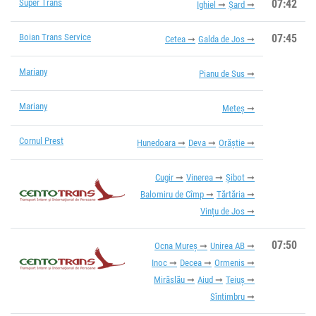
Super Trans
07:42
Ighiel
Șard
Boian Trans Service
07:45
Cetea
Galda de Jos
Mariany
Pianu de Sus
Mariany
Meteș
Cornul Prest
Hunedoara
Deva
Orăștie
Cugir
Vinerea
Șibot
Balomiru de Cîmp
Tărtăria
Vințu de Jos
07:50
Ocna Mureș
Unirea AB
Inoc
Decea
Ormenis
Mirăslău
Aiud
Teiuș
Sîntimbru