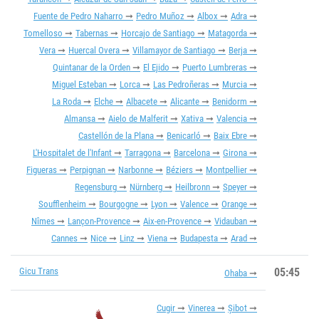
Fuente de Pedro Naharro
Pedro Muñoz
Albox
Adra
Tomelloso
Tabernas
Horcajo de Santiago
Matagorda
Vera
Huercal Overa
Villamayor de Santiago
Berja
Quintanar de la Orden
El Ejido
Puerto Lumbreras
Miguel Esteban
Lorca
Las Pedroñeras
Murcia
La Roda
Elche
Albacete
Alicante
Benidorm
Almansa
Aielo de Malferit
Xativa
Valencia
Castellón de la Plana
Benicarló
Baix Ebre
L'Hospitalet de l'Infant
Tarragona
Barcelona
Girona
Figueras
Perpignan
Narbonne
Béziers
Montpellier
Regensburg
Nürnberg
Heilbronn
Speyer
Soufflenheim
Bourgogne
Lyon
Valence
Orange
Nîmes
Lançon-Provence
Aix-en-Provence
Vidauban
Cannes
Nice
Linz
Viena
Budapesta
Arad
Gicu Trans
05:45
Ohaba
Cugir
Vinerea
Șibot