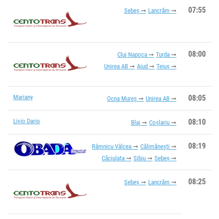
07:55
Sebeș
Lancrăm
08:00
Cluj Napoca
Turda
Unirea AB
Aiud
Teiuș
Mariany
08:05
Ocna Mureș
Unirea AB
Livio Dario
08:10
Blaj
Coșlariu
08:19
Râmnicu Vâlcea
Călimănești
Căciulata
Sibiu
Sebeș
08:25
Sebeș
Lancrăm