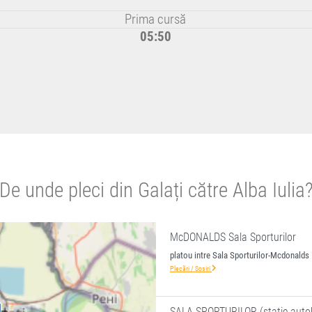
Prima cursă
05:50
De unde pleci din Galați către Alba Iulia
McDONALDS Sala Sporturilor
platou intre Sala Sporturilor-Mcdonalds
Plecări / Sosiri
SALA SPORTURILOR (statie auto