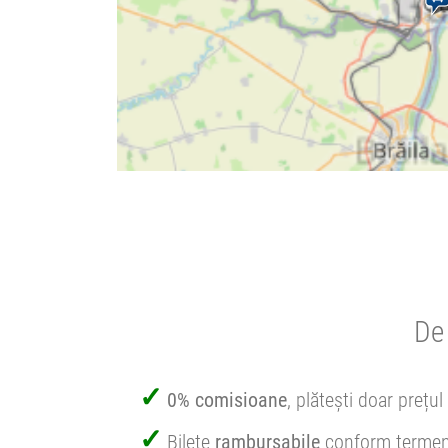
De 
0% comisioane
, plătești doar prețul 
Bilete
rambursabile
conform termen