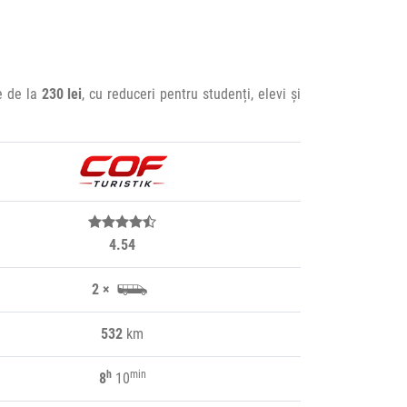
te de la
230 lei
, cu reduceri pentru studenți, elevi și
4.54
2 ×
532
km
h
min
8
10