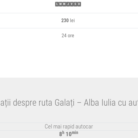
L
M
M
J
V
S
D
230
lei
24 ore
ații despre ruta Galați – Alba Iulia cu au
Cel mai rapid autocar
h
min
8
10