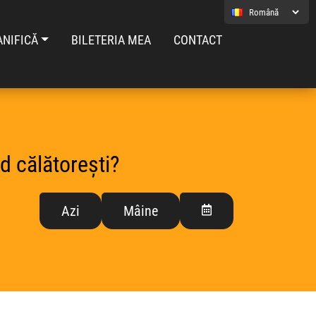
ANIFICĂ
BILETERIA MEA
CONTACT
d călătorești?
Azi
Mâine