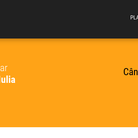
PL
car
Cân
Iulia