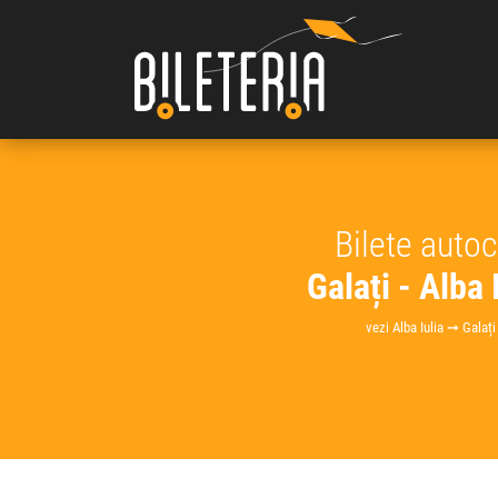
Bilete auto
Galați - Alba 
vezi Alba Iulia ➞ Galați