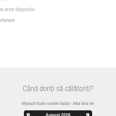
pe orice dispozitiv
rtenere
Când doriți să călătoriți?
Afișează toate cursele Galați - Alba Iulia de:
August
2026