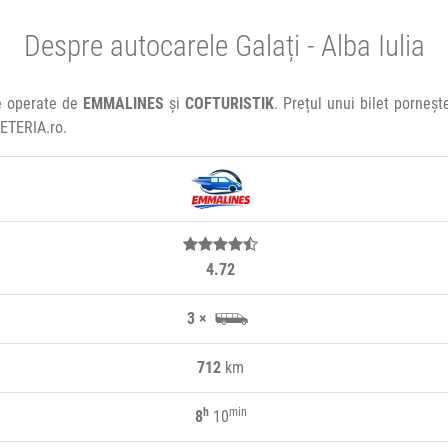
Despre autocarele Galați - Alba Iulia
re operate de
EMMALINES
și
COFTURISTIK
. Prețul unui bilet porneș
LETERIA.ro.
4.72
3 ×
712
km
h
min
8
10