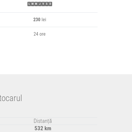
L
M
M
J
V
S
D
230
lei
24 ore
tocarul
Distanță
532 km