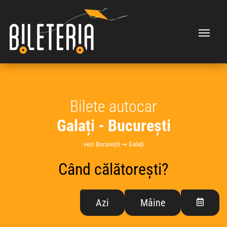
Bilete autocar
Galați - București
vezi București ➞ Galați
Când călătorești?
Azi
Mâine