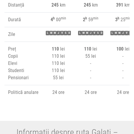
Distanță
245
km
245
km
391
km
h
min
h
min
h
min
Durată
4
00
2
59
3
25
Zile
L
M
M
J
V
S
D
L
M
M
J
V
S
D
L
M
M
J
V
S
Preț
110
lei
110
lei
100
lei
Copii
110 lei
55 lei
-
Elevi
110 lei
-
-
Studenti
110 lei
-
-
Pensionari
55 lei
-
-
Politică anulare
24 ore
24 ore
24 ore
Informații despre ruta Galați –