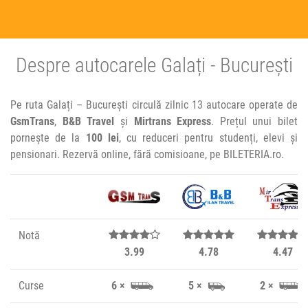
Despre autocarele Galați - București
Pe ruta Galați – București circulă zilnic 13 autocare operate de
GsmTrans
,
B&B Travel
și
Mirtrans Express
. Prețul unui bilet
pornește de la
100 lei
, cu reduceri pentru studenți, elevi și
pensionari. Rezervă online, fără comisioane, pe BILETERIA.ro.
Notă
3.99
4.78
4.47
Curse
6 ×
5 ×
2 ×