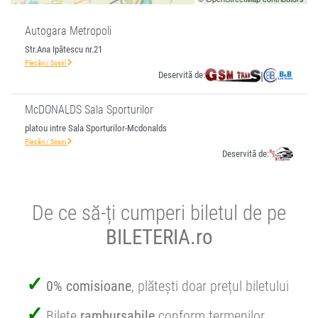
Autogara Metropoli
Str.Ana Ipătescu nr.21
Plecări / Sosiri
Deservită de:
|
McDONALDS Sala Sporturilor
platou intre Sala Sporturilor-Mcdonalds
Plecări / Sosiri
Deservită de:
De ce să-ți cumperi biletul de pe
BILETERIA.ro
0% comisioane
, plătești doar prețul biletului
Bilete
rambursabile
conform termenilor