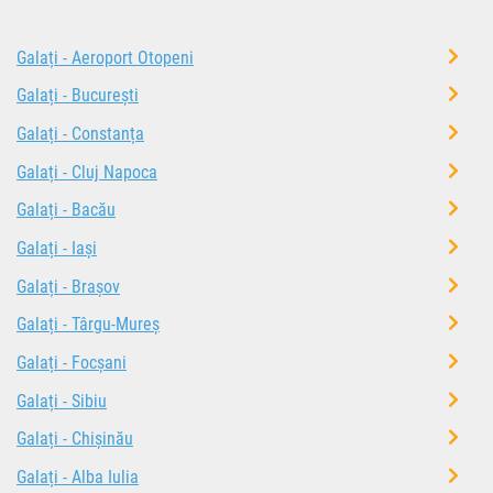
Galați - Aeroport Otopeni
Galați - București
Galați - Constanța
Galați - Cluj Napoca
Galați - Bacău
Galați - Iași
Galați - Brașov
Galați - Târgu-Mureș
Galați - Focșani
Galați - Sibiu
Galați - Chișinău
Galați - Alba Iulia