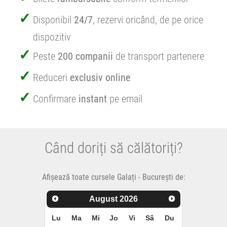
Disponibil
24/7
, rezervi oricând, de pe orice
dispozitiv
Peste
200 companii
de transport partenere
Reduceri
exclusiv online
Confirmare
instant
pe email
Când doriți să călătoriți?
Afișează toate cursele Galați - București de:
August
2026
Lu
Ma
Mi
Jo
Vi
Sâ
Du