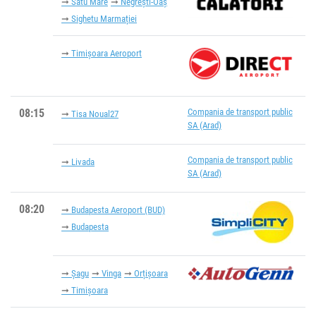
Satu Mare
Negrești-Oaș
Sighetu Marmației
Timișoara Aeroport
08:15
Compania de transport public
Tisa Noual27
SA (Arad)
Compania de transport public
Livada
SA (Arad)
08:20
Budapesta Aeroport (BUD)
Budapesta
Șagu
Vinga
Orțişoara
Timișoara