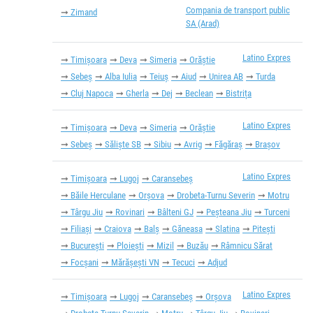
Compania de transport public
Zimand
SA (Arad)
Latino Expres
Timișoara
Deva
Simeria
Orăștie
Sebeș
Alba Iulia
Teiuș
Aiud
Unirea AB
Turda
Cluj Napoca
Gherla
Dej
Beclean
Bistrița
Latino Expres
Timișoara
Deva
Simeria
Orăștie
Sebeș
Săliște SB
Sibiu
Avrig
Făgăraș
Brașov
Latino Expres
Timișoara
Lugoj
Caransebeș
Băile Herculane
Orșova
Drobeta-Turnu Severin
Motru
Târgu Jiu
Rovinari
Bâlteni GJ
Peșteana Jiu
Turceni
Filiași
Craiova
Balș
Găneasa
Slatina
Pitești
București
Ploiești
Mizil
Buzău
Râmnicu Sărat
Focșani
Mărășești VN
Tecuci
Adjud
Latino Expres
Timișoara
Lugoj
Caransebeș
Orșova