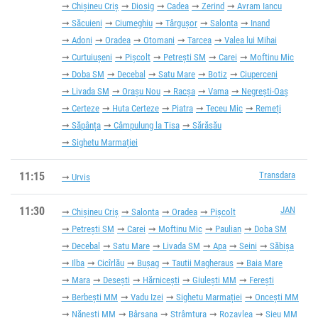
Chișineu Criș
Diosig
Cadea
Zerind
Avram Iancu
Săcuieni
Ciumeghiu
Târgușor
Salonta
Inand
Adoni
Oradea
Otomani
Tarcea
Valea lui Mihai
Curtuiușeni
Pișcolt
Petrești SM
Carei
Moftinu Mic
Doba SM
Decebal
Satu Mare
Botiz
Ciuperceni
Livada SM
Orașu Nou
Racșa
Vama
Negrești-Oaș
Certeze
Huta Certeze
Piatra
Teceu Mic
Remeți
Săpânța
Câmpulung la Tisa
Sărăsău
Sighetu Marmației
11:15
Transdara
Urvis
11:30
JAN
Chișineu Criș
Salonta
Oradea
Pișcolt
Petrești SM
Carei
Moftinu Mic
Paulian
Doba SM
Decebal
Satu Mare
Livada SM
Apa
Seini
Săbișa
Ilba
Cicîrlău
Bușag
Tautii Magheraus
Baia Mare
Mara
Desești
Hărnicești
Giulești MM
Ferești
Berbești MM
Vadu Izei
Sighetu Marmației
Oncești MM
Nănești MM
Bârsana
Strâmtura
Rozavlea
Șieu MM