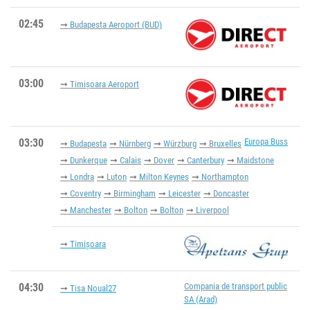
02:45
Budapesta Aeroport (BUD)
03:00
Timișoara Aeroport
03:30
Europa Buss
Budapesta
Nürnberg
Würzburg
Bruxelles
Dunkerque
Calais
Dover
Canterbury
Maidstone
Londra
Luton
Milton Keynes
Northampton
Coventry
Birmingham
Leicester
Doncaster
Manchester
Bolton
Bolton
Liverpool
Timișoara
04:30
Compania de transport public
Tisa Noual27
SA (Arad)