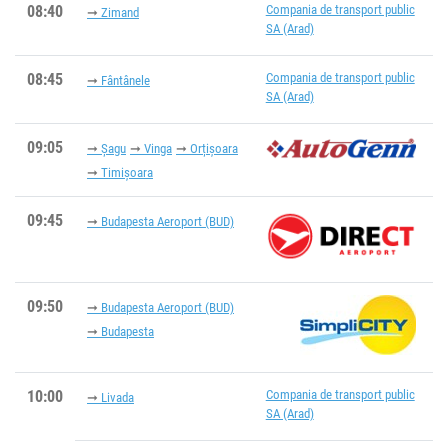
08:40
Compania de transport public
Zimand
SA (Arad)
08:45
Compania de transport public
Fântânele
SA (Arad)
09:05
Șagu
Vinga
Orțişoara
Timișoara
09:45
Budapesta Aeroport (BUD)
09:50
Budapesta Aeroport (BUD)
Budapesta
10:00
Compania de transport public
Livada
SA (Arad)