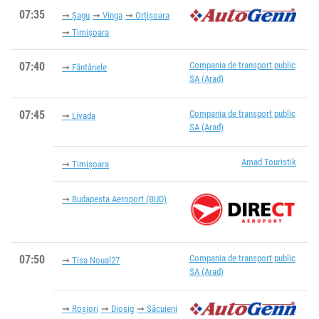
07:35
Șagu
Vinga
Orțişoara
Timișoara
07:40
Compania de transport public
Fântânele
SA (Arad)
07:45
Compania de transport public
Livada
SA (Arad)
Amad Touristik
Timișoara
Budapesta Aeroport (BUD)
07:50
Compania de transport public
Tisa Noual27
SA (Arad)
Roșiori
Diosig
Săcuieni