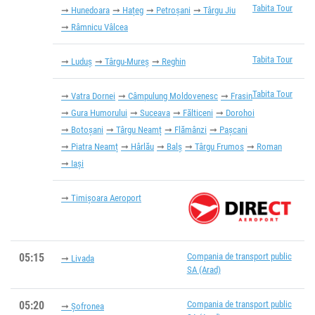
Tabita Tour
Hunedoara
Hațeg
Petroșani
Târgu Jiu
Râmnicu Vâlcea
Tabita Tour
Luduș
Târgu-Mureș
Reghin
Tabita Tour
Vatra Dornei
Câmpulung Moldovenesc
Frasin
Gura Humorului
Suceava
Fălticeni
Dorohoi
Botoșani
Târgu Neamț
Flămânzi
Pașcani
Piatra Neamț
Hârlău
Balș
Târgu Frumos
Roman
Iași
Timișoara Aeroport
05:15
Compania de transport public
Livada
SA (Arad)
05:20
Compania de transport public
Șofronea