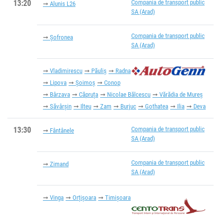
13:20
Compania de transport public
Alunis L26
SA (Arad)
Compania de transport public
Șofronea
SA (Arad)
Vladimirescu
Păuliș
Radna
Lipova
Șoimoș
Conop
Bârzava
Căpruța
Nicolae Bălcescu
Vărădia de Mureș
Săvârșin
Ilteu
Zam
Burjuc
Gothatea
Ilia
Deva
13:30
Compania de transport public
Fântânele
SA (Arad)
Compania de transport public
Zimand
SA (Arad)
Vinga
Orțişoara
Timișoara