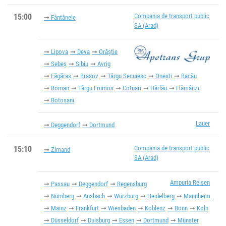
15:00
Compania de transport public
Fântânele
SA (Arad)
Lipova
Deva
Orăștie
Sebeș
Sibiu
Avrig
Făgăraș
Brașov
Târgu Secuiesc
Onești
Bacău
Roman
Târgu Frumos
Cotnari
Hârlău
Flămânzi
Botoșani
Lauer
Deggendorf
Dortmund
15:10
Compania de transport public
Zimand
SA (Arad)
Ampuria Reisen
Passau
Deggendorf
Regensburg
Nürnberg
Ansbach
Würzburg
Heidelberg
Mannheim
Mainz
Frankfurt
Wiesbaden
Koblenz
Bonn
Koln
Düsseldorf
Duisburg
Essen
Dortmund
Münster