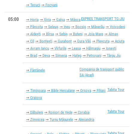
Tecuci
Focșani
05:00
EXPRES TRANSPORT TG-JIU
Horia
Şiria
Galşa
Mâsca
Pâncota
Seleuș
Ineu
Bocsig
Mânerău
Voivodeni
Aldești
Bîrsa
Sebiș
Buteni
Joia Mare
Almaș
Cil
Bonțești
Gurahonț
Gura Văii
Pleșcuța
Aciuța
Avram Iancu
Vîrfurile
Leasa
Hălmagiu
Ionești
Brad
Deva
Simeria
Hațeg
Petroșani
Târgu Jiu
Compania de transport public
Fântânele
SA (Arad)
Tabita Tour
Timișoara
Băile Herculane
Orșova
Filiași
Craiova
Tabita Tour
Dăbuleni
Roşiori de Vede
Corabia
Zimnicea
Turnu Măgurele
Alexandria
Tabita Tour