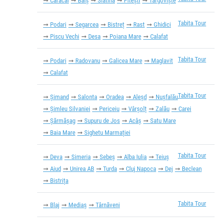
Caracal
Balș
Slatina
Pitești
Târgoviște
Tabita Tour
Podari
Segarcea
Bistreț
Rast
Ghidici
Piscu Vechi
Desa
Poiana Mare
Calafat
Tabita Tour
Podari
Radovanu
Galicea Mare
Maglavit
Calafat
Tabita Tour
Șimand
Salonta
Oradea
Aleșd
Nușfalău
Șimleu Silvaniei
Periceiu
Vârșolț
Zalău
Carei
Șărmășag
Supuru de Jos
Acâș
Satu Mare
Baia Mare
Sighetu Marmației
Tabita Tour
Deva
Simeria
Sebeș
Alba Iulia
Teiuș
Aiud
Unirea AB
Turda
Cluj Napoca
Dej
Beclean
Bistrița
Tabita Tour
Blaj
Mediaș
Târnăveni