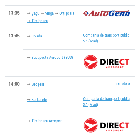
13:35
Șagu
Vinga
Orțişoara
Timișoara
13:45
Compania de transport public
Livada
SA (Arad)
Budapesta Aeroport (BUD)
14:00
Transdara
Groșeni
Compania de transport public
Fântânele
SA (Arad)
Timișoara Aeroport