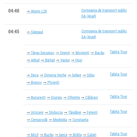
04:40
Compania de transport public
Alunis L26
SA (Arad)
04:45
Compania de transport public
Sânpaul
SA (Arad)
Tabita Tour
Târgu Secuiesc
Onești
Moinești
Bacău
Adjud
Bârlad
Vaslui
Huși
Tabita Tour
Deva
Simeria Veche
Sebeș
Sibiu
Brașov
Ploiești
Tabita Tour
București
Giurgiu
Oltenița
Călărași
Tabita Tour
Urziceni
Slobozia
Țăndărei
Fetești
Cernavodă
Medgidia
Constanța
Tabita Tour
Mizil
Buzău
Ianca
Brăila
Galați