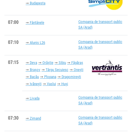
Budapesta
07:00
Compania de transport public
Fântânele
SA (Arad)
07:10
Compania de transport public
Alunis L26
SA (Arad)
07:15
Deva
Orăștie
Sibiu
Făgăraș
Brașov
Târgu Secuiesc
Onești
Bacău
Plopana
Dragomirești
Ivănești
Vaslui
Huși
Compania de transport public
Livada
SA (Arad)
07:30
Compania de transport public
Zimand
SA (Arad)