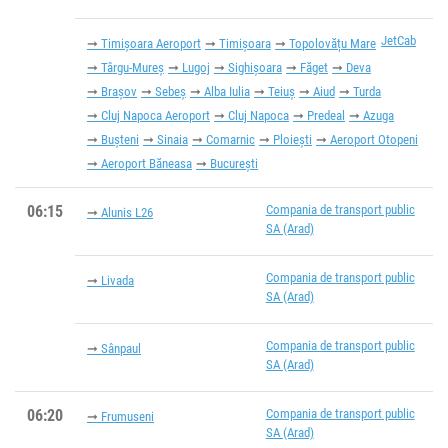
JetCab
Timișoara Aeroport
Timișoara
Topolovățu Mare
Târgu-Mureș
Lugoj
Sighișoara
Făget
Deva
Brașov
Sebeș
Alba Iulia
Teiuș
Aiud
Turda
Cluj Napoca Aeroport
Cluj Napoca
Predeal
Azuga
Bușteni
Sinaia
Comarnic
Ploiești
Aeroport Otopeni
Aeroport Băneasa
București
06:15
Compania de transport public
Alunis L26
SA (Arad)
Compania de transport public
Livada
SA (Arad)
Compania de transport public
Sânpaul
SA (Arad)
06:20
Compania de transport public
Frumuseni
SA (Arad)