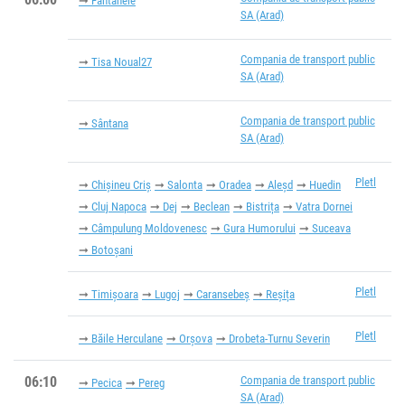
Fântânele
SA (Arad)
Compania de transport public
Tisa Noual27
SA (Arad)
Compania de transport public
Sântana
SA (Arad)
Pletl
Chișineu Criș
Salonta
Oradea
Aleșd
Huedin
Cluj Napoca
Dej
Beclean
Bistrița
Vatra Dornei
Câmpulung Moldovenesc
Gura Humorului
Suceava
Botoșani
Pletl
Timișoara
Lugoj
Caransebeș
Reșița
Pletl
Băile Herculane
Orșova
Drobeta-Turnu Severin
06:10
Compania de transport public
Pecica
Pereg
SA (Arad)