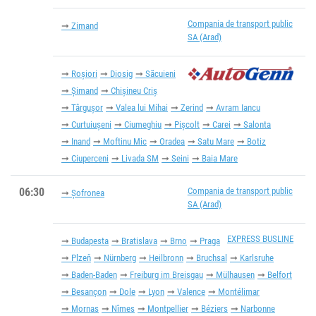
Compania de transport public
Zimand
SA (Arad)
Roșiori
Diosig
Săcuieni
Șimand
Chișineu Criș
Târgușor
Valea lui Mihai
Zerind
Avram Iancu
Curtuiușeni
Ciumeghiu
Pișcolt
Carei
Salonta
Inand
Moftinu Mic
Oradea
Satu Mare
Botiz
Ciuperceni
Livada SM
Seini
Baia Mare
06:30
Compania de transport public
Șofronea
SA (Arad)
EXPRESS BUSLINE
Budapesta
Bratislava
Brno
Praga
Plzeň
Nürnberg
Heilbronn
Bruchsal
Karlsruhe
Baden-Baden
Freiburg im Breisgau
Mülhausen
Belfort
Besançon
Dole
Lyon
Valence
Montélimar
Mornas
Nîmes
Montpellier
Béziers
Narbonne