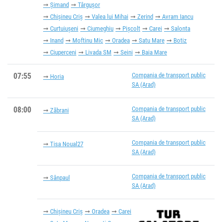
Șimand
Târgușor
Chișineu Criș
Valea lui Mihai
Zerind
Avram Iancu
Curtuiușeni
Ciumeghiu
Pișcolt
Carei
Salonta
Inand
Moftinu Mic
Oradea
Satu Mare
Botiz
Ciuperceni
Livada SM
Seini
Baia Mare
07:55
Compania de transport public
Horia
SA (Arad)
08:00
Compania de transport public
Zăbrani
SA (Arad)
Compania de transport public
Tisa Noual27
SA (Arad)
Compania de transport public
Sânpaul
SA (Arad)
Chișineu Criș
Oradea
Carei