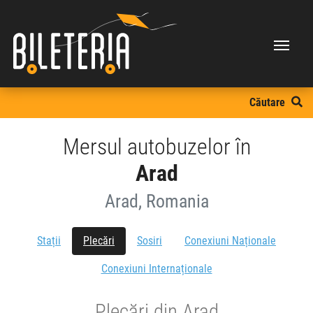
Căutare
Mersul autobuzelor în
Arad
Arad, Romania
Stații
Plecări
Sosiri
Conexiuni Naționale
Conexiuni Internaționale
Plecări din Arad