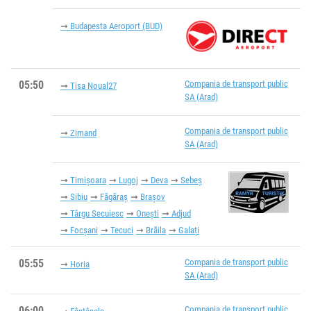
Budapesta Aeroport (BUD)
05:50
Compania de transport public
Tisa Noual27
SA (Arad)
Compania de transport public
Zimand
SA (Arad)
Timișoara
Lugoj
Deva
Sebeș
Sibiu
Făgăraș
Brașov
Târgu Secuiesc
Onești
Adjud
Focșani
Tecuci
Brăila
Galați
05:55
Compania de transport public
Horia
SA (Arad)
06:00
Compania de transport public