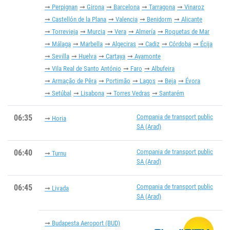
Perpignan
Girona
Barcelona
Tarragona
Vinaroz
Castellón de la Plana
Valencia
Benidorm
Alicante
Torrevieja
Murcia
Vera
Almería
Roquetas de Mar
Málaga
Marbella
Algeciras
Cadiz
Córdoba
Écija
Sevilla
Huelva
Cartaya
Ayamonte
Vila Real de Santo António
Faro
Albufeira
Armação de Pêra
Portimão
Lagos
Beja
Évora
Setúbal
Lisabona
Torres Vedras
Santarém
06:35
Compania de transport public
Horia
SA (Arad)
06:40
Compania de transport public
Turnu
SA (Arad)
06:45
Compania de transport public
Livada
SA (Arad)
Budapesta Aeroport (BUD)