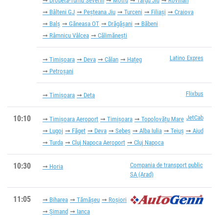
Drobeta-Turnu Severin
Motru
Târgu Jiu
Rovinari
Bâlteni GJ
Peșteana Jiu
Turceni
Filiași
Craiova
Balș
Găneasa OT
Drăgășani
Băbeni
Râmnicu Vâlcea
Călimănești
Latino Expres
Timișoara
Deva
Călan
Hațeg
Petroșani
Flixbus
Timișoara
Deta
10:10
JetCab
Timișoara Aeroport
Timișoara
Topolovățu Mare
Lugoj
Făget
Deva
Sebeș
Alba Iulia
Teiuș
Aiud
Turda
Cluj Napoca Aeroport
Cluj Napoca
10:30
Compania de transport public
Horia
SA (Arad)
11:05
Biharea
Tămășeu
Roșiori
Șimand
Ianca