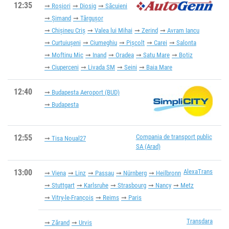
12:35
Roșiori
Diosig
Săcuieni
Șimand
Târgușor
Chișineu Criș
Valea lui Mihai
Zerind
Avram Iancu
Curtuiușeni
Ciumeghiu
Pișcolt
Carei
Salonta
Moftinu Mic
Inand
Oradea
Satu Mare
Botiz
Ciuperceni
Livada SM
Seini
Baia Mare
12:40
Budapesta Aeroport (BUD)
Budapesta
12:55
Compania de transport public
Tisa Noual27
SA (Arad)
13:00
AlexaTrans
Viena
Linz
Passau
Nürnberg
Heilbronn
Stuttgart
Karlsruhe
Strasbourg
Nancy
Metz
Vitry-le-François
Reims
Paris
Transdara
Zărand
Urvis