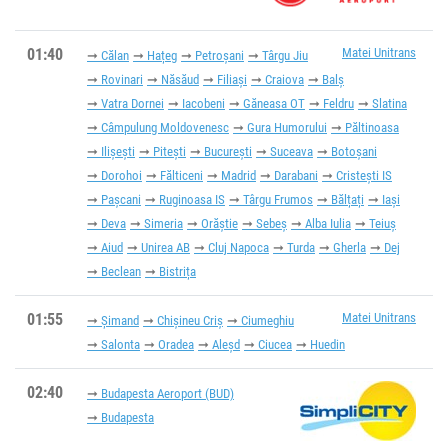
01:40
Matei Unitrans
Călan
Hațeg
Petroșani
Târgu Jiu
Rovinari
Năsăud
Filiași
Craiova
Balș
Vatra Dornei
Iacobeni
Găneasa OT
Feldru
Slatina
Câmpulung Moldovenesc
Gura Humorului
Păltinoasa
Ilișești
Pitești
București
Suceava
Botoșani
Dorohoi
Fălticeni
Madrid
Darabani
Cristești IS
Pașcani
Ruginoasa IS
Târgu Frumos
Bălțați
Iași
Deva
Simeria
Orăștie
Sebeș
Alba Iulia
Teiuș
Aiud
Unirea AB
Cluj Napoca
Turda
Gherla
Dej
Beclean
Bistrița
01:55
Matei Unitrans
Șimand
Chișineu Criș
Ciumeghiu
Salonta
Oradea
Aleșd
Ciucea
Huedin
02:40
Budapesta Aeroport (BUD)
Budapesta