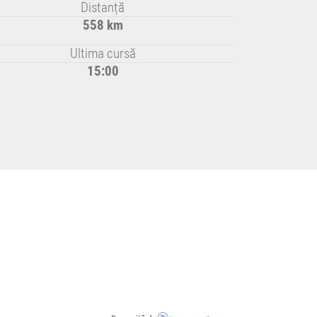
Distanță
558 km
Ultima cursă
15:00