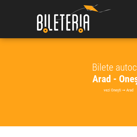
Bilete auto
Arad - Oneș
vezi Onești ➞ Arad