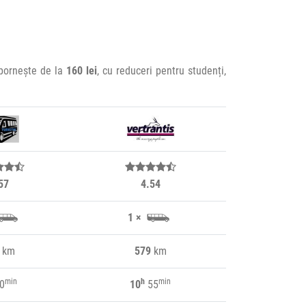
 pornește de la
160 lei
, cu reduceri pentru studenți,
57
4.54
1 ×
km
579
km
min
h
min
0
10
55