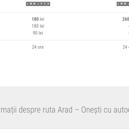
L
M
M
J
V
S
D
L
M
M
180
lei
26
180 lei
90 lei
24 ore
24 
rmații despre ruta Arad – Onești cu auto