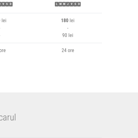
J
V
S
D
L
M
M
J
V
S
D
0
lei
180
lei
-
-
-
90 lei
ore
24 ore
carul