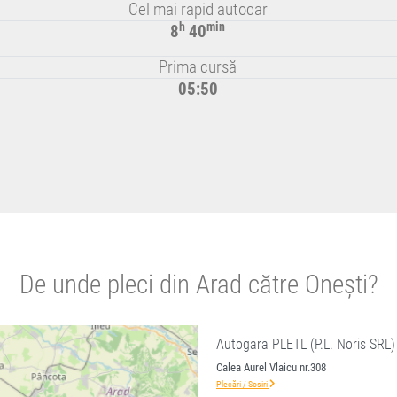
Cel mai rapid autocar
h
min
8
40
Prima cursă
05:50
De unde pleci din Arad către Onești?
Autogara PLETL (P.L. Noris SRL)
Calea Aurel Vlaicu nr.308
Plecări / Sosiri