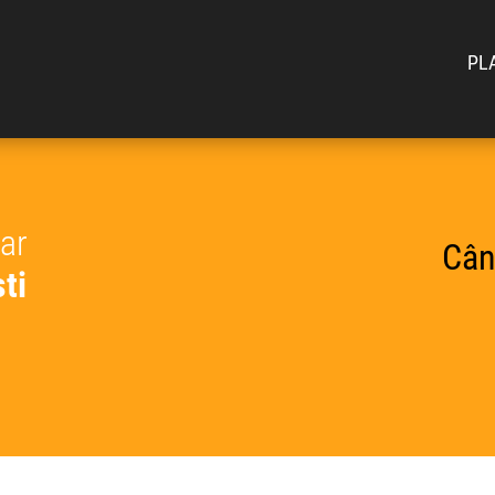
PL
car
Cân
ti