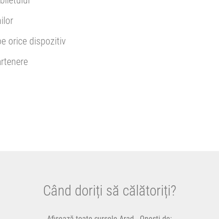
biletului
ilor
pe orice dispozitiv
rtenere
Când doriți să călătoriți?
Afișează toate cursele Arad - Onești de: