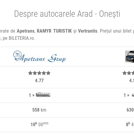
Despre autocarele Arad - Onești
perate de
Apetrans
,
RAMYR TURISTIK
și
Vertrantis
. Prețul unui bilet
e, pe BILETERIA.ro.
4.77
4.
1 ×
1 ×
558
km
630
h
min
h
10
00
8
4