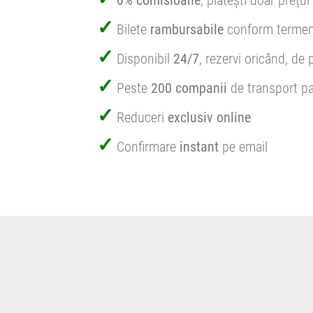
0% comisioane
, plătești doar prețul 
Bilete
rambursabile
conform termen
Disponibil
24/7
, rezervi oricând, de 
Peste
200 companii
de transport pa
Reduceri
exclusiv online
Confirmare
instant
pe email