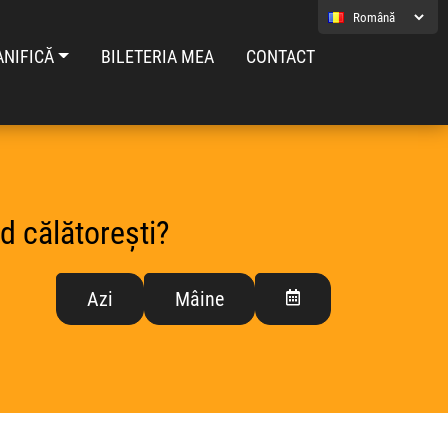
ANIFICĂ
BILETERIA MEA
CONTACT
d călătorești?
Azi
Mâine