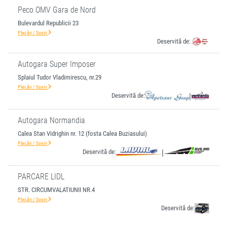
Peco OMV Gara de Nord
Bulevardul Republicii 23
Plecări / Sosiri
Deservită de:
Autogara Super Imposer
Splaiul Tudor Vladimirescu, nr.29
Plecări / Sosiri
Deservită de:
|
Autogara Normandia
Calea Stan Vidrighin nr. 12 (fosta Calea Buziasului)
Plecări / Sosiri
Deservită de:
|
PARCARE LIDL
STR. CIRCUMVALATIUNII NR.4
Plecări / Sosiri
Deservită de: