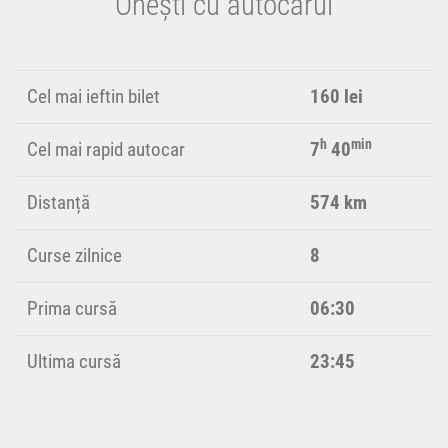
Onești cu autocarul
Cel mai ieftin bilet
160 lei
h
min
Cel mai rapid autocar
7
40
Distanță
574 km
Curse zilnice
8
Prima cursă
06:30
Ultima cursă
23:45