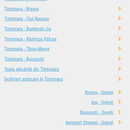
Timișoara - Brașov
Timișoara - Cluj Napoca
Timișoara - Bumbești-Jiu
Timișoara - Râmnicu Vâlcea
Timișoara - Târgu-Mureș
Timișoara - București
Toate plecările din Timișoara
Închirieri autocare în Timișoara
Brașov - Onești
Iași - Onești
București - Onești
Aeroport Otopeni - Onești