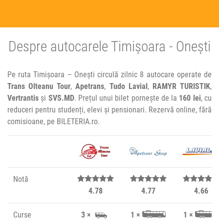
Despre autocarele Timișoara - Onești
Pe ruta Timișoara – Onești circulă zilnic 8 autocare operate de
Trans Olteanu Tour
,
Apetrans
,
Tudo Lavial
,
RAMYR TURISTIK
,
Vertrantis
și
SVS.MD
. Prețul unui bilet pornește de la
160 lei
, cu
reduceri pentru studenți, elevi și pensionari. Rezervă online, fără
comisioane, pe BILETERIA.ro.
Notă
4.78
4.77
4.66
Curse
3 ×
1 ×
1 ×