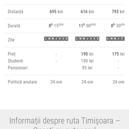
Distanță
695
km
616
km
793
km
h
min
h
min
h
min
Durată
8
15
11
00
8
30
Zile
L
M
M
J
V
S
D
L
M
M
J
V
S
D
L
M
M
J
V
S
Preț
-
190
lei
175
lei
Studenti
-
190 lei
-
Pensionari
95 lei
-
Politică anulare
24 ore
24 ore
24 ore
Informații despre ruta Timișoara –