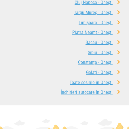
Cluj Napoca - Onești
Târgu-Mureș - Onești
Timișoara - Onești
Piatra Neamț - Onești
Bacău - Onești
Sibiu - Onești
Constanța - Onești
Galați - Onești
Toate sosirile în Onești
Închirieri autocare în Onești