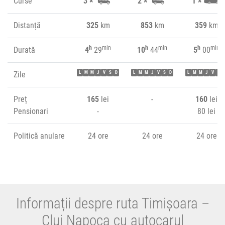
Curse
3 ×
2 ×
1 ×
Distanță
325
km
853
km
359
km
h
min
h
min
h
min
Durată
4
29
10
44
5
00
Zile
L
M
M
J
V
S
D
L
M
M
J
V
S
D
L
M
M
J
V
S
Preț
165
lei
-
160
lei
Pensionari
-
80 lei
Politică anulare
24 ore
24 ore
24 ore
Informații despre ruta Timișoara –
Cluj Napoca cu autocarul