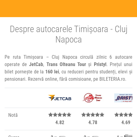
Despre autocarele Timișoara - Cluj
Napoca
Pe ruta Timișoara – Cluj Napoca circulă zilnic 6 autocare
operate de
JetCab
,
Trans Olteanu Tour
și
Pristyl
. Prețul unui
bilet pornește de la
160 lei
, cu reduceri pentru studenți, elevi și
pensionari. Rezervă online, fără comisioane, pe BILETERIA.ro.
Notă
4.82
4.78
4.69