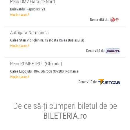
Peco OMV Gara de Nord
Bulevardul Republicii 23
Plecări / Sosiri
Deservită de:
Autogara Normandia
Calea Stan Vidrighin nr. 12 (fosta Calea Buziasului)
Plecări / Sosiri
Deservită de:
Peco ROMPETROL (Ghiroda)
Calea Lugojului 18A, Ghiroda 307200, România
Plecări / Sosiri
Deservită de:
De ce să-ți cumperi biletul de pe
BILETERIA.ro