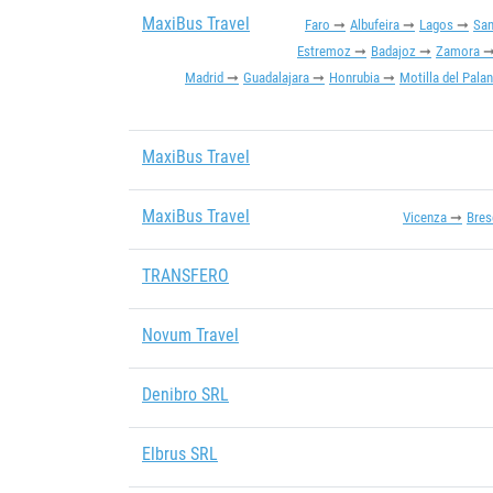
MaxiBus Travel
Faro
Albufeira
Lagos
Sa
Estremoz
Badajoz
Zamora
Madrid
Guadalajara
Honrubia
Motilla del Pala
MaxiBus Travel
MaxiBus Travel
Vicenza
Bres
TRANSFERO
Novum Travel
Denibro SRL
Elbrus SRL