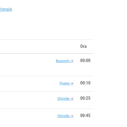
ționale
Ora
00:00
București
00:10
Popeni
00:25
Chișinău
00:45
Chișinău