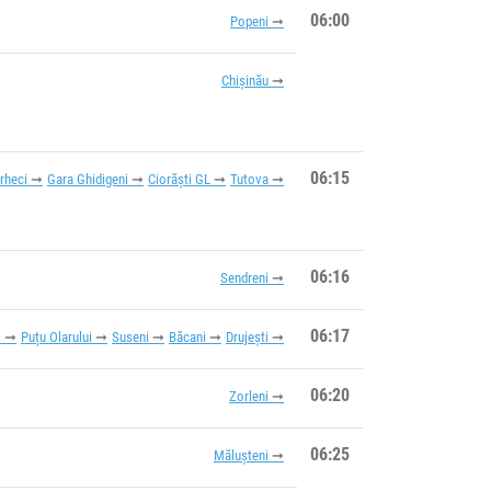
06:00
Popeni
Chișinău
06:15
rheci
Gara Ghidigeni
Ciorăști GL
Tutova
06:16
Sendreni
06:17
i
Puțu Olarului
Suseni
Băcani
Drujești
06:20
Zorleni
06:25
Mălușteni