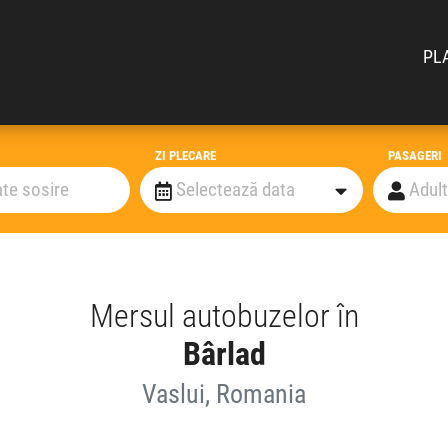
PL
ZI PLECARE
PASAGERI
Mersul autobuzelor în
Bârlad
Vaslui, Romania