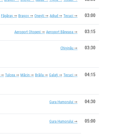
03:00
Făgăraș
Brașov
Onești
Adjud
Tecuci
03:15
Aeroport Otopeni
Aeroport Băneasa
03:30
Chișinău
04:15
Tulcea
Măcin
Brăila
Galați
Tecuci
04:30
Gura Humorului
05:00
Gura Humorului