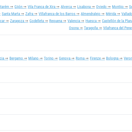
ntarém
Gijón
Vila Franca de Xira
Alverca
Lisabona
Oviedo
Montijo
S
Santa Marta
Zafra
Villafranca de los Barros
Almendralejo
Mérida
Vallado
ncar
Zaragoza
Godelleta
Requena
Valencia
Huesca
Castellón de la Plan
Osona
Taragoña
Vilafranca del Pen
cia
Bergamo
Milano
Torino
Genova
Roma
Firenze
Bologna
Vero