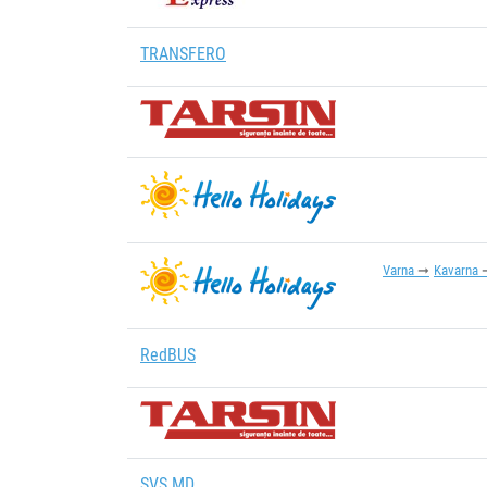
TRANSFERO
Varna
Kavarna
RedBUS
SVS.MD