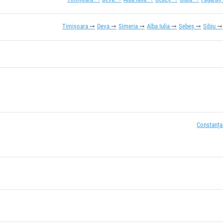
Timișoara
Deva
Simeria
Alba Iulia
Sebeș
Sibiu
Constanța