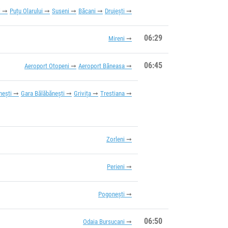
i
Puțu Olarului
Suseni
Băcani
Drujești
06:29
Mireni
06:45
Aeroport Otopeni
Aeroport Băneasa
nești
Gara Bălăbănești
Grivița
Trestiana
Zorleni
Perieni
Pogonești
06:50
Odaia Bursucani