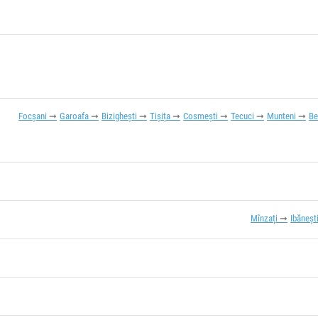
Focșani
Garoafa
Bizighești
Tișița
Cosmești
Tecuci
Munteni
Be
Mînzați
Ibăneșt