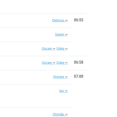
06:55
Chetrosu
Suseni
Ciocani
Crâng
06:58
Ciocani
Crâng
07:00
Viișoara
Iași
Chișinău