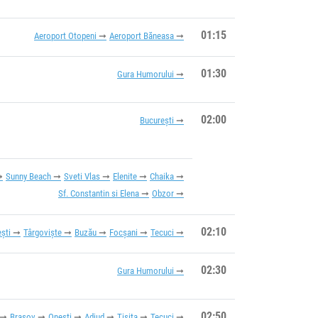
01:15
Aeroport Otopeni
Aeroport Băneasa
01:30
Gura Humorului
02:00
București
Sunny Beach
Sveti Vlas
Elenite
Chaika
Sf. Constantin si Elena
Obzor
02:10
ști
Târgoviște
Buzău
Focșani
Tecuci
02:30
Gura Humorului
02:50
Brașov
Onești
Adjud
Tișița
Tecuci