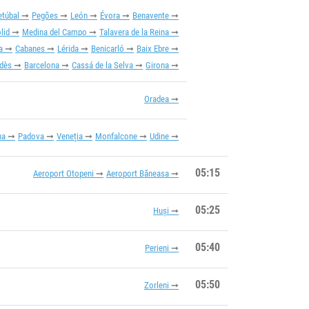
etúbal
Pegões
León
Évora
Benavente
lid
Medina del Campo
Talavera de la Reina
a
Cabanes
Lérida
Benicarló
Baix Ebre
edès
Barcelona
Cassá de la Selva
Girona
Oradea
na
Padova
Veneția
Monfalcone
Udine
05:15
Aeroport Otopeni
Aeroport Băneasa
05:25
Huși
05:40
Perieni
05:50
Zorleni