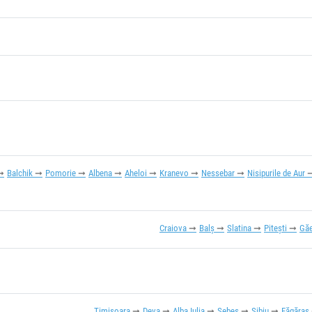
Balchik
Pomorie
Albena
Aheloi
Kranevo
Nessebar
Nisipurile de Aur
Craiova
Balș
Slatina
Pitești
Găe
Timișoara
Deva
Alba Iulia
Sebeș
Sibiu
Făgăraș