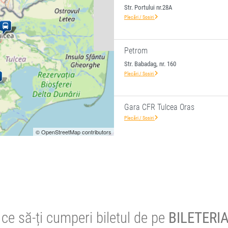
Str. Portului nr.28A
Plecări / Sosiri
Petrom
Str. Babadag, nr. 160
Plecări / Sosiri
Gara CFR Tulcea Oras
Plecări / Sosiri
© OpenStreetMap contributors
ce să-ți cumperi biletul de pe
BILETERIA