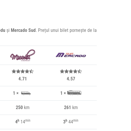
edu
și
Mercado Sud
. Prețul unui bilet pornește de la
4.71
4.57
1 ×
1 ×
250
km
261
km
h
min
h
min
4
14
3
44