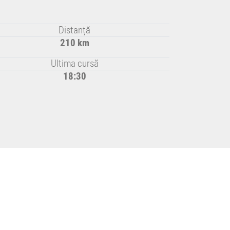
Distanță
210 km
Ultima cursă
18:30