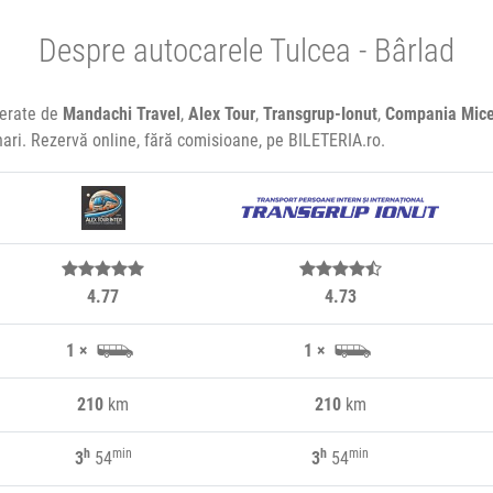
Despre autocarele Tulcea - Bârlad
perate de
Mandachi Travel
,
Alex Tour
,
Transgrup-Ionut
,
Compania Mic
onari. Rezervă online, fără comisioane, pe BILETERIA.ro.
4.77
4.73
1 ×
1 ×
210
km
210
km
h
min
h
min
3
54
3
54