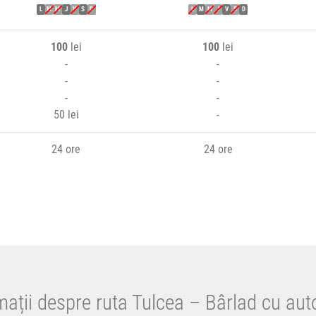
L
M
M
J
V
S
D
L
M
M
J
V
S
D
100
lei
100
lei
-
-
-
-
-
-
50 lei
-
24 ore
24 ore
mații despre ruta Tulcea – Bârlad cu aut