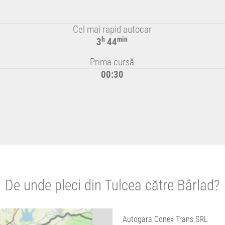
Cel mai rapid autocar
h
min
3
44
Prima cursă
00:30
De unde pleci din Tulcea către Bârlad?
Autogara Conex Trans SRL