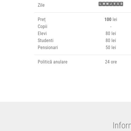
Zile
L
M
M
J
V
S
D
Preț
100
lei
Copii
-
Elevi
80 lei
Studenti
80 lei
Pensionari
50 lei
Politică anulare
24 ore
Infor