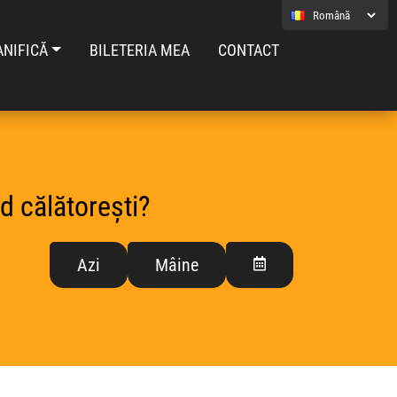
ANIFICĂ
BILETERIA MEA
CONTACT
d călătorești?
Azi
Mâine