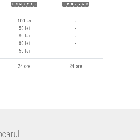
L
M
M
J
V
S
D
L
M
M
J
V
S
D
100
lei
-
50 lei
-
80 lei
-
80 lei
-
50 lei
24 ore
24 ore
ocarul