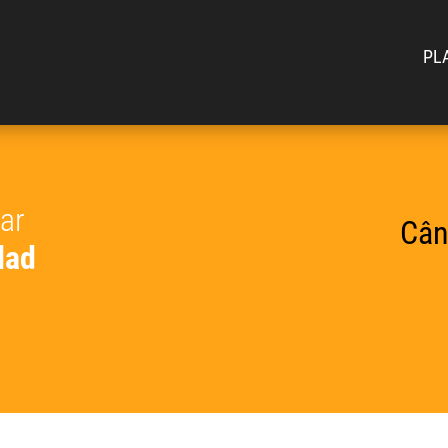
PL
car
Cân
lad