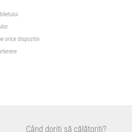
biletului
ilor
pe orice dispozitiv
rtenere
Când doriți să călătoriți?