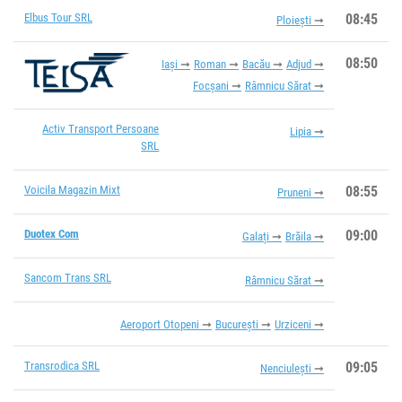
Elbus Tour SRL
08:45
Ploiești
08:50
Iași
Roman
Bacău
Adjud
Focșani
Râmnicu Sărat
Activ Transport Persoane
Lipia
SRL
Voicila Magazin Mixt
08:55
Pruneni
Duotex Com
09:00
Galați
Brăila
Sancom Trans SRL
Râmnicu Sărat
Aeroport Otopeni
București
Urziceni
Transrodica SRL
09:05
Nenciulești