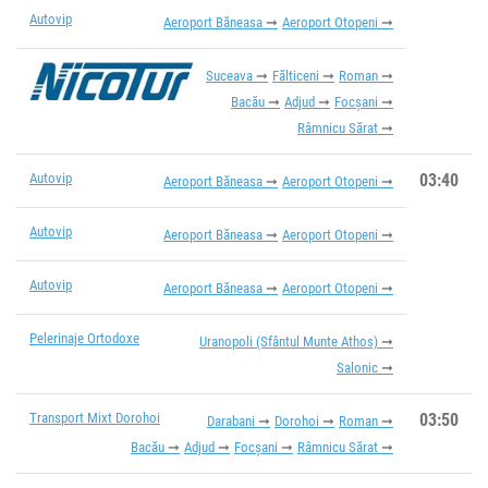
Autovip
Aeroport Băneasa
Aeroport Otopeni
Suceava
Fălticeni
Roman
Bacău
Adjud
Focșani
Râmnicu Sărat
Autovip
03:40
Aeroport Băneasa
Aeroport Otopeni
Autovip
Aeroport Băneasa
Aeroport Otopeni
Autovip
Aeroport Băneasa
Aeroport Otopeni
Pelerinaje Ortodoxe
Uranopoli (Sfântul Munte Athos)
Salonic
Transport Mixt Dorohoi
03:50
Darabani
Dorohoi
Roman
Bacău
Adjud
Focșani
Râmnicu Sărat