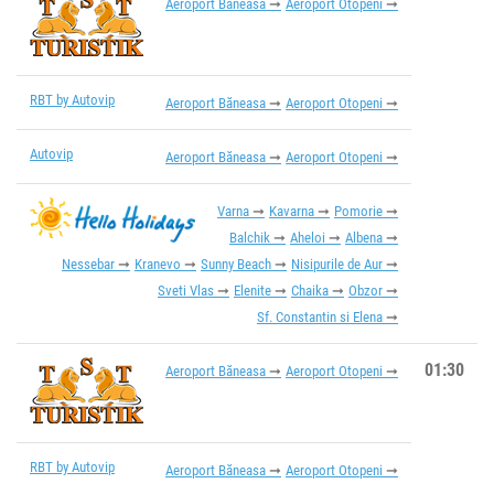
Aeroport Băneasa
Aeroport Otopeni
RBT by Autovip
Aeroport Băneasa
Aeroport Otopeni
Autovip
Aeroport Băneasa
Aeroport Otopeni
Varna
Kavarna
Pomorie
Balchik
Aheloi
Albena
Nessebar
Kranevo
Sunny Beach
Nisipurile de Aur
Sveti Vlas
Elenite
Chaika
Obzor
Sf. Constantin si Elena
01:30
Aeroport Băneasa
Aeroport Otopeni
RBT by Autovip
Aeroport Băneasa
Aeroport Otopeni