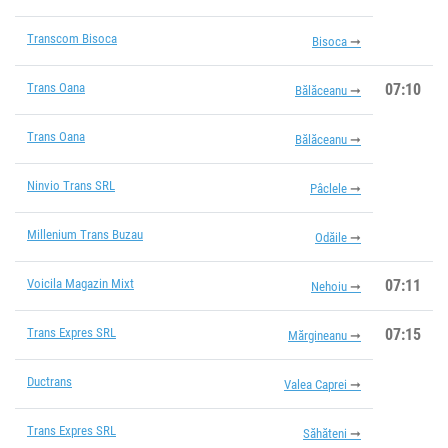
Transcom Bisoca
Bisoca
Trans Oana
07:10
Bălăceanu
Trans Oana
Bălăceanu
Ninvio Trans SRL
Pâclele
Millenium Trans Buzau
Odăile
Voicila Magazin Mixt
07:11
Nehoiu
Trans Expres SRL
07:15
Mărgineanu
Ductrans
Valea Caprei
Trans Expres SRL
Săhăteni