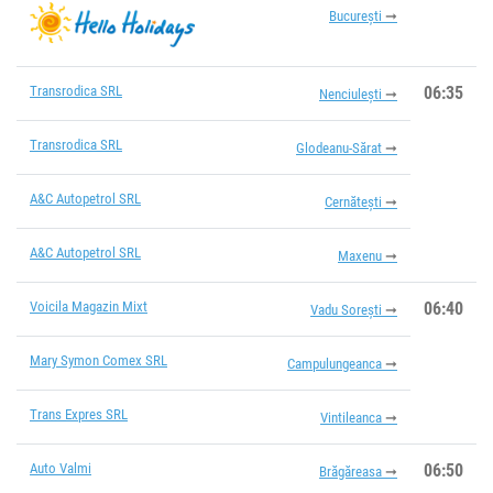
București
Transrodica SRL
06:35
Nenciulești
Transrodica SRL
Glodeanu-Sărat
A&C Autopetrol SRL
Cernătești
A&C Autopetrol SRL
Maxenu
Voicila Magazin Mixt
06:40
Vadu Sorești
Mary Symon Comex SRL
Campulungeanca
Trans Expres SRL
Vintileanca
Auto Valmi
06:50
Brăgăreasa