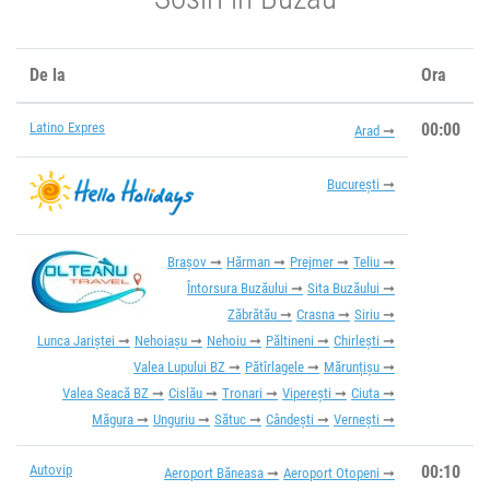
De la
Ora
Latino Expres
00:00
Arad
București
Brașov
Hărman
Prejmer
Teliu
Întorsura Buzăului
Sita Buzăului
Zăbrătău
Crasna
Siriu
Lunca Jariștei
Nehoiașu
Nehoiu
Păltineni
Chirlești
Valea Lupului BZ
Pătîrlagele
Mărunțișu
Valea Seacă BZ
Cislău
Tronari
Viperești
Ciuta
Măgura
Unguriu
Sătuc
Cândești
Vernești
Autovip
00:10
Aeroport Băneasa
Aeroport Otopeni