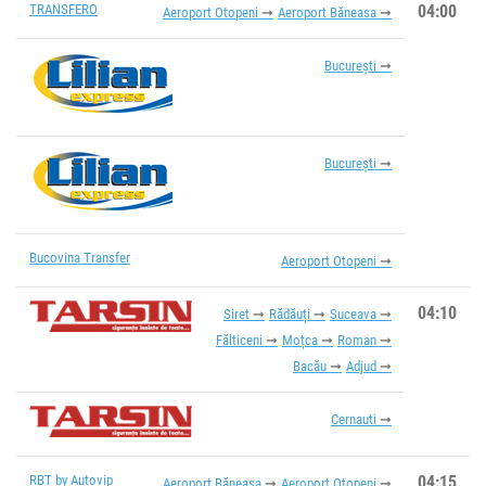
TRANSFERO
04:00
Aeroport Otopeni
Aeroport Băneasa
București
București
Bucovina Transfer
Aeroport Otopeni
04:10
Siret
Rădăuți
Suceava
Fălticeni
Moțca
Roman
Bacău
Adjud
Cernauti
RBT by Autovip
04:15
Aeroport Băneasa
Aeroport Otopeni