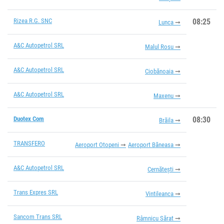
Rizea R.G. SNC
08:25
Lunca
A&C Autopetrol SRL
Malul Rosu
A&C Autopetrol SRL
Ciobănoaia
A&C Autopetrol SRL
Maxenu
Duotex Com
08:30
Brăila
TRANSFERO
Aeroport Otopeni
Aeroport Băneasa
A&C Autopetrol SRL
Cernătești
Trans Expres SRL
Vintileanca
Sancom Trans SRL
Râmnicu Sărat