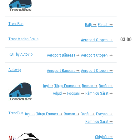
TrendBus
Bălți
Fălești
TransMarian Braila
03:00
Aeroport Otopeni
RBT by Autovip
Aeroport Băneasa
Aeroport Otopeni
Autovip
Aeroport Băneasa
Aeroport Otopeni
Iași
Târgu Frumos
Roman
Bacău
Adjud
Focșani
Râmnicu Sărat
TrendBus
Iași
Târgu Frumos
Roman
Bacău
Focșani
Râmnicu Sărat
Chișinău