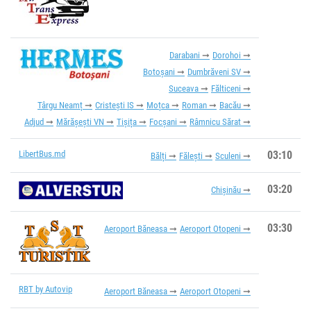
Darabani
Dorohoi
Botoșani
Dumbrăveni SV
Suceava
Fălticeni
Târgu Neamț
Cristești IS
Moțca
Roman
Bacău
Adjud
Mărășești VN
Tișița
Focșani
Râmnicu Sărat
LibertBus.md
03:10
Bălți
Fălești
Sculeni
03:20
Chișinău
03:30
Aeroport Băneasa
Aeroport Otopeni
RBT by Autovip
Aeroport Băneasa
Aeroport Otopeni