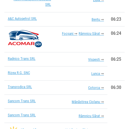
SRL
A&C Autopetrol SRL
06:23
Bențu
06:24
Focșani
Râmnicu Sărat
Radnico Trans SRL
06:25
Vispesti
Rizea R.G. SNC
Lunca
Transrodica SRL
06:30
Cotorca
Sancom Trans SRL
Mânăstirea Ciolanu
Sancom Trans SRL
Râmnicu Sărat