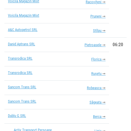
Voicila Magazin Mixt
Racovițeni
Voicila Magazin Mixt
Pruneni
A&C Autopetrol SRL
Stîlpu
Danid Aptrans SRL
06:20
Pietroasele
Transrodica SRL
Florica
Transrodica SRL
Rușețu
Sancom Trans SRL
Robeasca
Sancom Trans SRL
Săgeata
Dublu G SRL
Berca
Activ Transport Persoane
Lipia