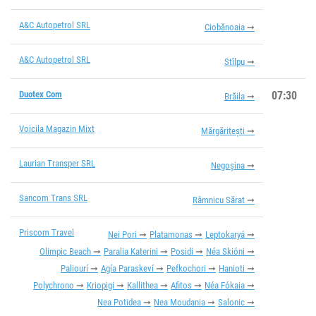
A&C Autopetrol SRL
Ciobănoaia
A&C Autopetrol SRL
Stîlpu
Duotex Com
07:30
Brăila
Voicila Magazin Mixt
Mărgăritești
Laurian Transper SRL
Negoșina
Sancom Trans SRL
Râmnicu Sărat
Priscom Travel
Nei Pori
Platamonas
Leptokaryá
Olimpic Beach
Paralia Katerini
Posidi
Néa Skióni
Paliourí
Agía Paraskeví
Pefkochori
Hanioti
Polychrono
Kriopigi
Kallithea
Afitos
Néa Fókaia
Nea Potidea
Nea Moudania
Salonic