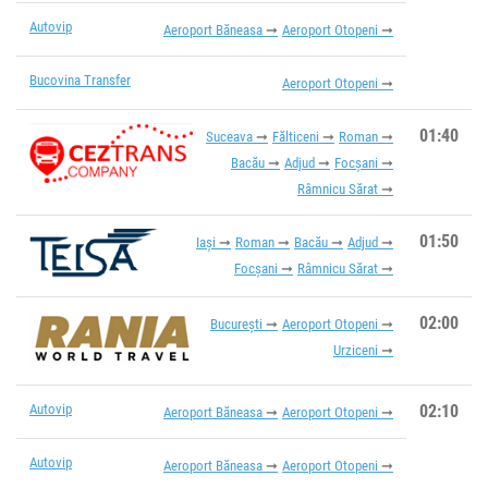
Autovip
Aeroport Băneasa
Aeroport Otopeni
Bucovina Transfer
Aeroport Otopeni
01:40
Suceava
Fălticeni
Roman
Bacău
Adjud
Focșani
Râmnicu Sărat
01:50
Iași
Roman
Bacău
Adjud
Focșani
Râmnicu Sărat
02:00
București
Aeroport Otopeni
Urziceni
Autovip
02:10
Aeroport Băneasa
Aeroport Otopeni
Autovip
Aeroport Băneasa
Aeroport Otopeni