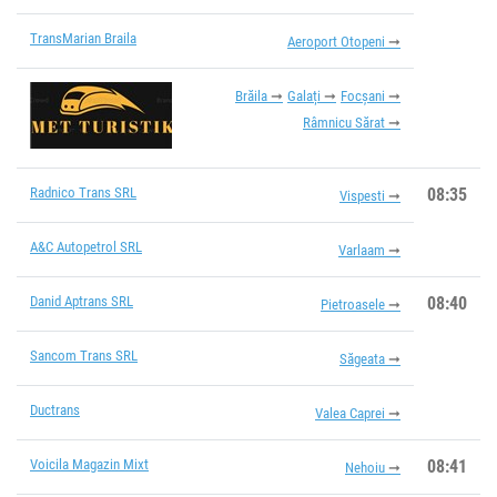
TransMarian Braila
Aeroport Otopeni
Brăila
Galați
Focșani
Râmnicu Sărat
Radnico Trans SRL
08:35
Vispesti
A&C Autopetrol SRL
Varlaam
Danid Aptrans SRL
08:40
Pietroasele
Sancom Trans SRL
Săgeata
Ductrans
Valea Caprei
Voicila Magazin Mixt
08:41
Nehoiu