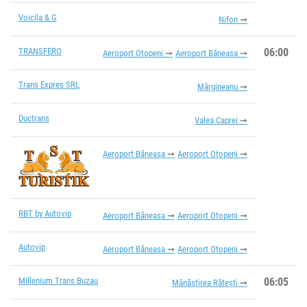
Voicila & G
Nifon
TRANSFERO
06:00
Aeroport Otopeni
Aeroport Băneasa
Trans Expres SRL
Mărgineanu
Ductrans
Valea Caprei
Aeroport Băneasa
Aeroport Otopeni
RBT by Autovip
Aeroport Băneasa
Aeroport Otopeni
Autovip
Aeroport Băneasa
Aeroport Otopeni
Millenium Trans Buzau
06:05
Mânăstirea Rătești