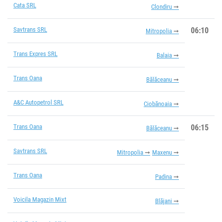
Cata SRL
Clondiru
Savtrans SRL
06:10
Mitropolia
Trans Expres SRL
Balaia
Trans Oana
Bălăceanu
A&C Autopetrol SRL
Ciobănoaia
Trans Oana
06:15
Bălăceanu
Savtrans SRL
Mitropolia
Maxenu
Trans Oana
Padina
Voicila Magazin Mixt
Blăjani