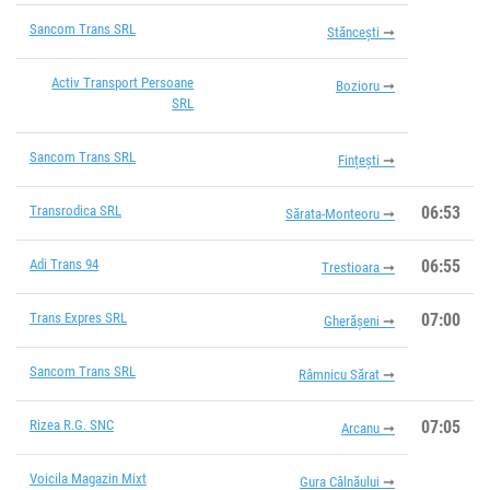
Sancom Trans SRL
Stăncești
Activ Transport Persoane
Bozioru
SRL
Sancom Trans SRL
Fințești
Transrodica SRL
06:53
Sărata-Monteoru
Adi Trans 94
06:55
Trestioara
Trans Expres SRL
07:00
Gherășeni
Sancom Trans SRL
Râmnicu Sărat
Rizea R.G. SNC
07:05
Arcanu
Voicila Magazin Mixt
Gura Câlnăului