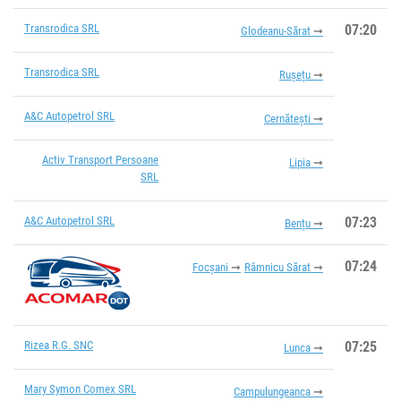
Transrodica SRL
07:20
Glodeanu-Sărat
Transrodica SRL
Rușețu
A&C Autopetrol SRL
Cernătești
Activ Transport Persoane
Lipia
SRL
A&C Autopetrol SRL
07:23
Bențu
07:24
Focșani
Râmnicu Sărat
Rizea R.G. SNC
07:25
Lunca
Mary Symon Comex SRL
Campulungeanca