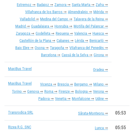
Estremoz
Badajoz
Zamora
Santa Marta
Zafra
Villafranca de los Barros
Almendralejo
Mérida
Valladolid
Medina del Campo
Talavera de la Reina
Madrid
Guadalajara
Honrubia
Motilla del Palancar
Zaragoza
Godelleta
Requena
Valencia
Huesca
Castellón de la Plana
Cabanes
Lérida
Benicarló
Baix Ebre
Osona
Taragoña
Vilafranca del Penedès
Barcelona
Cassá de la Selva
Girona
MaxiBus Travel
Oradea
MaxiBus Travel
Vicenza
Brescia
Bergamo
Milano
Torino
Genova
Roma
Firenze
Bologna
Verona
Padova
Veneția
Monfalcone
Udine
Transrodica SRL
05:53
Sărata-Monteoru
Rizea R.G. SNC
05:55
Lunca