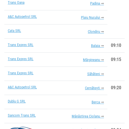
Trans Oana
Padina
A&C Autopetrol SRL
Plaiu Nucului
Cata SRL
Clondiru
Trans Expres SRL
09:10
Balaia
Trans Expres SRL
09:15
Mărgineanu
Trans Expres SRL
Săhăteni
A&C Autopetrol SRL
09:20
Cernătești
Dublu G SRL
Berca
Sancom Trans SRL
Mânăstirea Ciolanu