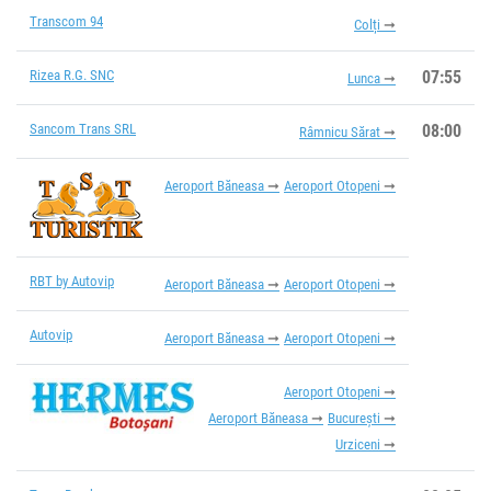
Transcom 94
Colți
Rizea R.G. SNC
07:55
Lunca
Sancom Trans SRL
08:00
Râmnicu Sărat
Aeroport Băneasa
Aeroport Otopeni
RBT by Autovip
Aeroport Băneasa
Aeroport Otopeni
Autovip
Aeroport Băneasa
Aeroport Otopeni
Aeroport Otopeni
Aeroport Băneasa
București
Urziceni