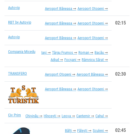
Autovip
Aeroport Băneasa
Aeroport Otopeni
RBT by Autovip
02:15
Aeroport Băneasa
Aeroport Otopeni
Autovip
Aeroport Băneasa
Aeroport Otopeni
Compania Micedu
Iași
Târgu Frumos
Roman
Bacău
Adjud
Focșani
Râmnicu Sărat
TRANSFERO
02:30
Aeroport Otopeni
Aeroport Băneasa
Aeroport Băneasa
Aeroport Otopeni
Civ Prim
Chișinău
Hîncești
Leova
Cantemir
Cahul
02:45
Bălți
Fălești
Sculeni