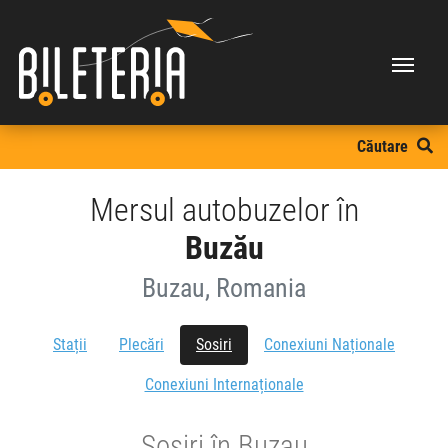
Căutare
Mersul autobuzelor în
Buzău
Buzau, Romania
Stații
Plecări
Sosiri
Conexiuni Naționale
Conexiuni Internaționale
Sosiri în Buzau