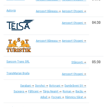
Autovip
Aeroport Băneasa
Aeroport Otopeni
04:30
Aeroport Otopeni
Aeroport Băneasa
Aeroport Otopeni
Sancom Trans SRL
05:30
Stăncești
TransMarian Braila
Aeroport Otopeni
Darabani
Dorohoi
Botoșani
Dumbrăveni SV
Suceava
Fălticeni
Târgu Neamț
Roman
Bacău
Adjud
Focșani
Râmnicu Sărat