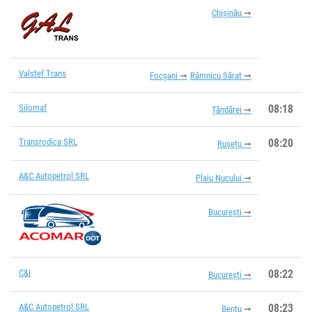
Chișinău
Valstef Trans
Focșani
Râmnicu Sărat
Silomaf
08:18
Țăndărei
Transrodica SRL
08:20
Rușețu
A&C Autopetrol SRL
Plaiu Nucului
București
C&I
08:22
București
A&C Autopetrol SRL
08:23
Bențu