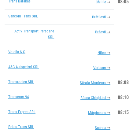
Trans Barabas
08:05
Chiliile
Sancom Trans SRL
Brătilești
Activ Transport Persoane
Brăești
SRL
Voicila & G
Nifon
A&C Autopetrol SRL
Varlaam
Transrodica SRL
08:08
Sărata-Monteoru
Transcom 94
08:10
Bâsca Chiojdului
Trans Expres SRL
08:15
Mărgineanu
Petcu Trans SRL
Suchea