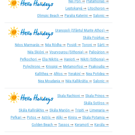
Nei Pori
Platamonas
Leptokaryá
Litochoron
Olimpic Beach
Paralia Katerini
Salonic
Uranopoli (Sfântul Munte Athos)
Skála Foúrkas
Néos Marmarás
Néa Ródha
Posidi
Toroni
Sárti
Néa Skióni
Vourvourou (Sithonia)
Palioúrion
Pefkochori
Elia Nikitis
Hanioti
Nikiti (Sithonia)
Polychrono
Kriopigi
Metamorfosi
Psakoudia
Kallithea
Afitos
Yerakiní
Nea Potidea
Nea Moudania
Néa Kallikrátia
Salonic
Skala Rachioni
Skala Prinos
Skála Sotíros
Skála Kallirákhis
Skála Marión
Tripiti
Limenaria
Pefkari
Potos
Astrís
Alíki
Kinira
Skala Potamia
Golden Beach
Tassos
Keramotí
Kavála