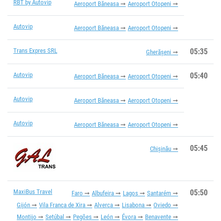
RBT by Autovip
Aeroport Băneasa
Aeroport Otopeni
Autovip
Aeroport Băneasa
Aeroport Otopeni
Trans Expres SRL
05:35
Gherășeni
Autovip
05:40
Aeroport Băneasa
Aeroport Otopeni
Autovip
Aeroport Băneasa
Aeroport Otopeni
Autovip
Aeroport Băneasa
Aeroport Otopeni
05:45
Chișinău
MaxiBus Travel
05:50
Faro
Albufeira
Lagos
Santarém
Gijón
Vila Franca de Xira
Alverca
Lisabona
Oviedo
Montijo
Setúbal
Pegões
León
Évora
Benavente