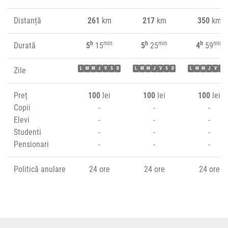
Distanță
261
km
217
km
350
km
h
min
h
min
h
min
Durată
5
15
5
25
4
59
Zile
L
M
M
J
V
S
D
L
M
M
J
V
S
D
L
M
M
J
V
S
Preț
100
lei
100
lei
100
lei
Copii
-
-
-
Elevi
-
-
-
Studenti
-
-
-
Pensionari
-
-
-
Politică anulare
24 ore
24 ore
24 ore