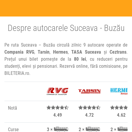
Despre autocarele Suceava - Buzău
Pe ruta Suceava – Buzău circulă zilnic 9 autocare operate de
Compania RVG
,
Tarsin
,
Hermes
,
TASA Suceava
și
Ceztrans
.
Prețul unui bilet pornește de la
80 lei
, cu reduceri pentru
studenți, elevi și pensionari. Rezervă online, fără comisioane, pe
BILETERIA.ro.
Notă
4.49
4.72
4.62
Curse
3 ×
2 ×
2 ×