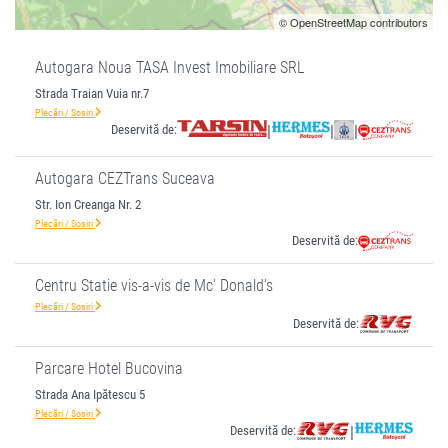
© OpenStreetMap contributors
Autogara Noua TASA Invest Imobiliare SRL
Strada Traian Vuia nr.7
Plecări / Sosiri
Deservită de:
|
|
|
Autogara CEZTrans Suceava
Str. Ion Creanga Nr. 2
Plecări / Sosiri
Deservită de:
Centru Statie vis-a-vis de Mc' Donald's
Plecări / Sosiri
Deservită de:
Parcare Hotel Bucovina
Strada Ana Ipătescu 5
Plecări / Sosiri
Deservită de:
|