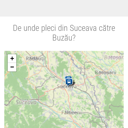
De unde pleci din Suceava către
Buzău?
+
−