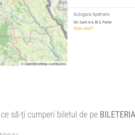
Autogara Apetrans
Str. Garii nr.4, Bl.5, Parter
Plecări / Sosiri
© OpenStreetMap contributors
ce să-ți cumperi biletul de pe
BILETERIA