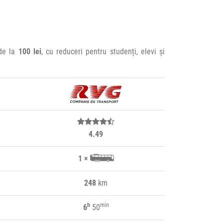
 de la
100 lei
, cu reduceri pentru studenți, elevi și
4.49
1 ×
248
km
h
min
6
50