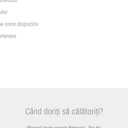
biletului
ilor
pe orice dispozitiv
rtenere
Când doriți să călătoriți?
Afișează toate cursele Botoșani - Dej de: