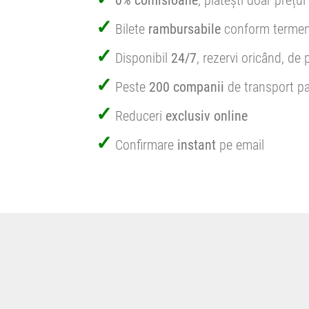
0% comisioane
, plătești doar prețul 
Bilete
rambursabile
conform termen
Disponibil
24/7
, rezervi oricând, de 
Peste
200 companii
de transport pa
Reduceri
exclusiv online
Confirmare
instant
pe email