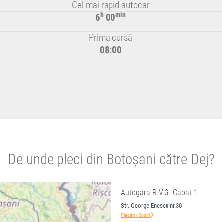
Cel mai rapid autocar
h
min
6
00
Prima cursă
08:00
De unde pleci din Botoșani către Dej?
Autogara R.V.G. Capat 1
Str. George Enescu nr.30
Plecări / Sosiri