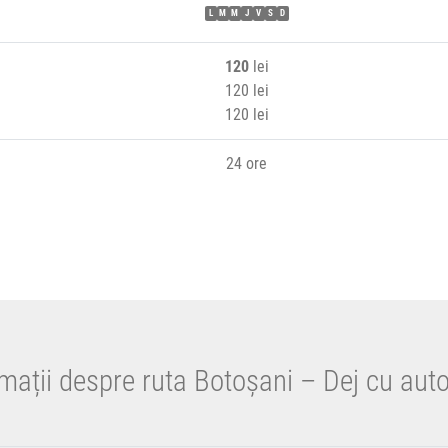
L
M
M
J
V
S
D
120
lei
120 lei
120 lei
24 ore
mații despre ruta Botoșani – Dej cu aut