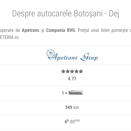
Despre autocarele Botoșani - Dej
 operate de
Apetrans
și
Compania RVG
. Prețul unui bilet pornește
LETERIA.ro.
4.77
1 ×
349
km
h
min
6
00