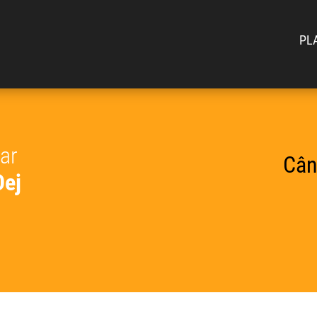
PL
car
Cân
Dej