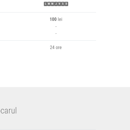
L
M
M
J
V
S
D
100
lei
-
-
24 ore
ocarul