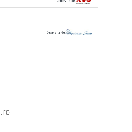
Deservită de:
Deservită de:
.ro