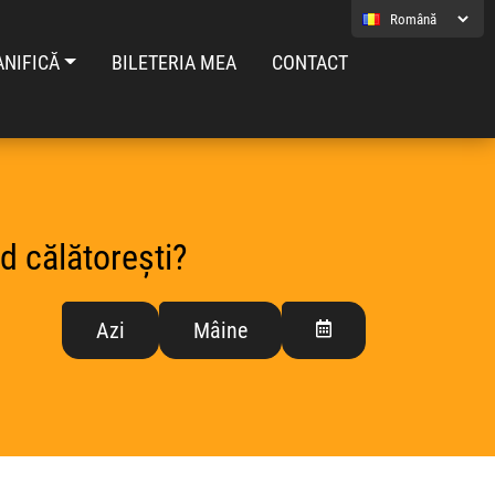
ANIFICĂ
BILETERIA MEA
CONTACT
d călătorești?
Azi
Mâine