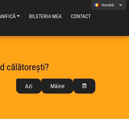
ANIFICĂ
BILETERIA MEA
CONTACT
d călătorești?
Azi
Mâine