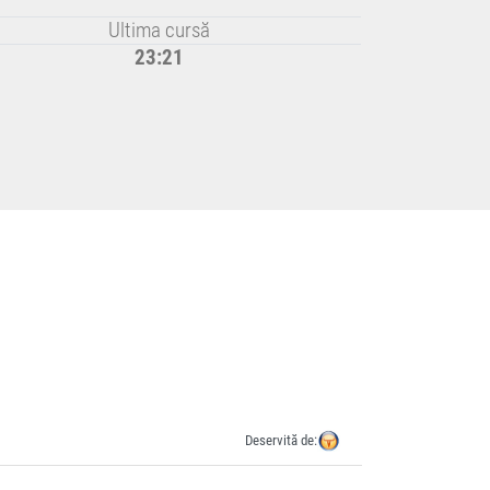
Ultima cursă
23:21
Deservită de: