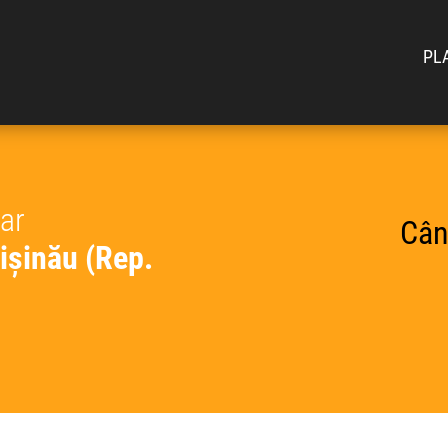
PL
car
Cân
ișinău (Rep.