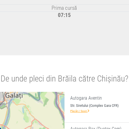
Prima cursă
07:15
De unde pleci din Brăila către Chișinău?
Autogara Aventin
Str. Siretului (Complex Gara CFR)
Plecări / Sosiri
Autogara Pax (Duotex Com)