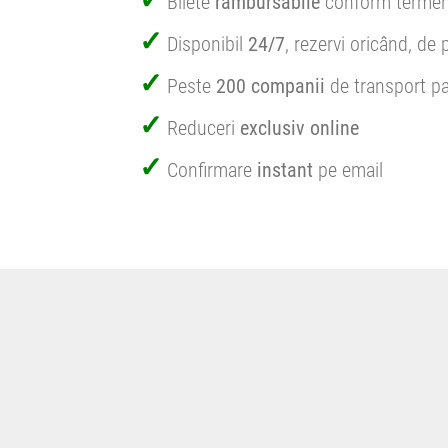
Bilete
rambursabile
conform termen
Disponibil
24/7
, rezervi oricând, de 
Peste
200 companii
de transport pa
Reduceri
exclusiv online
Confirmare
instant
pe email