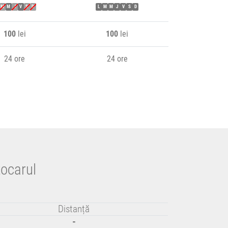
M
M
J
V
S
D
L
M
M
J
V
S
D
100
lei
100
lei
24 ore
24 ore
tocarul
Distanță
-