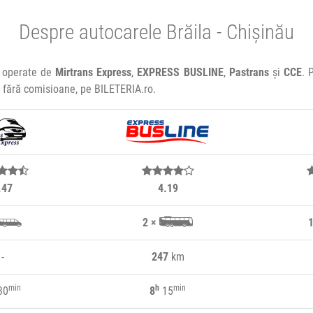
Despre autocarele Brăila - Chișinău
e operate de
Mirtrans Express
,
EXPRESS BUSLINE
,
Pastrans
și
CCE
. 
e, fără comisioane, pe BILETERIA.ro.
.47
4.19
2 ×
1
-
247
km
min
h
min
30
8
15