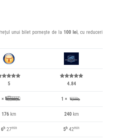
Prețul unui bilet pornește de la
100 lei
, cu reduceri
5
4.84
 ×
1 ×
176
km
240
km
h
min
h
min
6
27
5
42