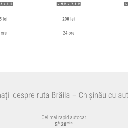
J
V
S
D
L
M
M
J
V
S
D
L
5
lei
200
lei
 ore
24 ore
ații despre ruta Brăila – Chișinău cu au
Cel mai rapid autocar
h
min
5
30