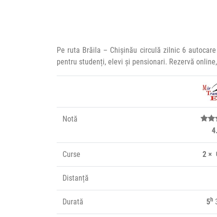
Pe ruta Brăila – Chișinău circulă zilnic 6 autocar
pentru studenți, elevi și pensionari. Rezervă onlin
Notă
4
Curse
2 ×
Distanță
h
Durată
5