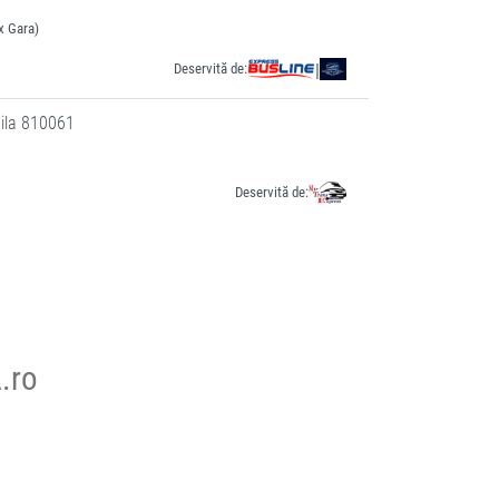
x Gara)
Deservită de:
|
ăila 810061
Deservită de:
.ro