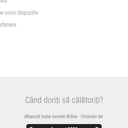
ilor
pe orice dispozitiv
rtenere
Când doriți să călătoriți?
Afișează toate cursele Brăila - Chișinău de: