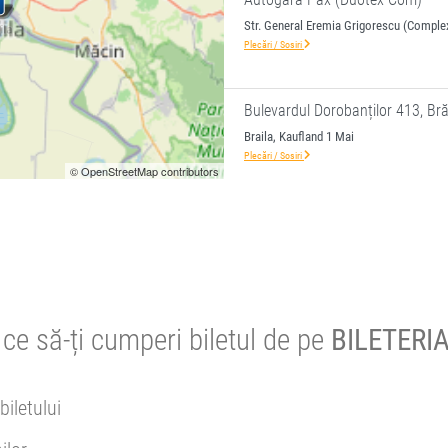
Str. General Eremia Grigorescu (Comple
Plecări / Sosiri
Bulevardul Dorobanților 413, Br
Braila, Kaufland 1 Mai
Plecări / Sosiri
© OpenStreetMap contributors
ce să-ți cumperi biletul de pe
BILETERIA
biletului