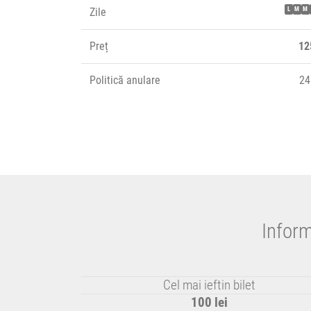
Zile
L
M
M
Preț
12
Politică anulare
24
Inform
Cel mai ieftin bilet
100 lei